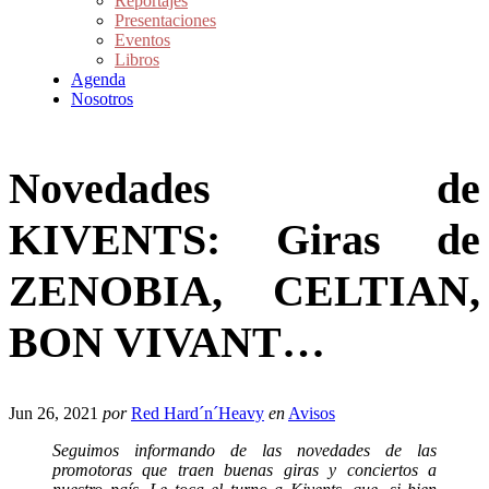
Reportajes
Presentaciones
Eventos
Libros
Agenda
Nosotros
Novedades de
KIVENTS: Giras de
ZENOBIA, CELTIAN,
BON VIVANT…
Jun 26, 2021
por
Red Hard´n´Heavy
en
Avisos
Seguimos informando de las novedades de las
promotoras que traen buenas giras y conciertos a