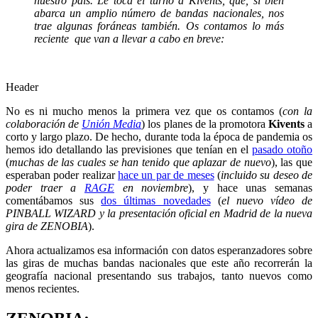
nuestro país. Le toca el turno a Kivents, que, si bien
abarca un amplio número de bandas nacionales, nos
trae algunas foráneas también. Os contamos lo más
reciente que van a llevar a cabo en breve:
Header
No es ni mucho menos la primera vez que os contamos (
con la
colaboración de
Unión Media
) los planes de la promotora
Kivents
a
corto y largo plazo. De hecho, durante toda la época de pandemia os
hemos ido detallando las previsiones que tenían en el
pasado otoño
(
muchas de las cuales se han tenido que aplazar de nuevo
), las que
esperaban poder realizar
hace un par de meses
(
incluido su deseo de
poder traer a
RAGE
en noviembre
), y hace unas semanas
comentábamos sus
dos últimas novedades
(
el nuevo vídeo de
PINBALL WIZARD y la presentación oficial en Madrid de la nueva
gira de ZENOBIA
).
Ahora actualizamos esa información con datos esperanzadores sobre
las giras de muchas bandas nacionales que este año recorrerán la
geografía nacional presentando sus trabajos, tanto nuevos como
menos recientes.