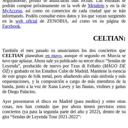
Seguramente, pronto se anunciarán más fechas. Las entradas se
podrán comprar próximamente en la web de
Metaltrip
y en la de
MyAcceso
, así como en comercios de cada ciudad que se irán
informando. Podéis consultar estos datos y los que vayan surgiendo
en la
web oficial
de ZENOBIA, así como en su página de
Facebook
.
CELTIAN:
También el mes pasado os anunciamos los dos conciertos que
CELTIAN
planeaban
en mayo
, aunque el segundo en Murcia se
tuvo que aplazar. Ahora sale ya publicado su tercer disco “Sendas de
Leyenda”, producido de nuevo por Txus di Fellatio (
MÄGO DE
ÖZ
) y grabado en los Estudios Cube de Madrid. Mantiene la esencia
de este grupo de folk metal, pero añadiendo aún más sinfonía y más
orquestaciones, y la composición a cargo de más miembros de la
banda, junto a la voz de Xana Lavey y las flautas, violines y gaitas
de Diego Palacios.
Ayer presentaron el disco en Madrid (para medios) y entre otras
cosas, nos han contado que por ahora tienen previstos estos
conciertos (ya para la segunda parte del año y 2022), dentro de su
gira “Sendas de Leyenda Tour 2021-2022”: