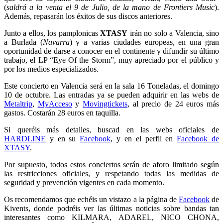
(
saldrá a la venta el 9 de Julio, de la mano de Frontiers Music
).
Además, repasarán los éxitos de sus discos anteriores.
Junto a ellos, los pamplonicas
XTASY
irán no solo a Valencia, sino
a Burlada (
Navarra
) y a varias ciudades europeas, en una gran
oportunidad de darse a conocer en el continente y difundir su último
trabajo, el LP “Eye Of the Storm”, muy apreciado por el público y
por los medios especializados.
Este concierto en Valencia será en la sala 16 Toneladas, el domingo
10 de octubre. Las entradas ya se pueden adquirir en las webs de
Metaltrip
,
MyAcceso
y
Movingtickets
, al precio de 24 euros más
gastos. Costarán 28 euros en taquilla.
Si queréis más detalles, buscad en las webs oficiales de
HARDLINE
y en su
Facebook
, y en el perfil en
Facebook de
XTASY
.
Por supuesto, todos estos conciertos serán de aforo limitado según
las restricciones oficiales, y respetando todas las medidas de
seguridad y prevención vigentes en cada momento.
Os recomendamos que echéis un vistazo a la página de
Facebook
de
Kivents, donde podréis ver las últimas noticias sobre bandas tan
interesantes como KILMARA, ADAREL, NICO CHONA,