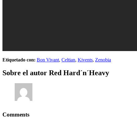
Etiquetado con:
Bon Vivant
,
Celtian
,
Kivents
,
Zenobia
Sobre el autor
Red Hard´n´Heavy
Comments