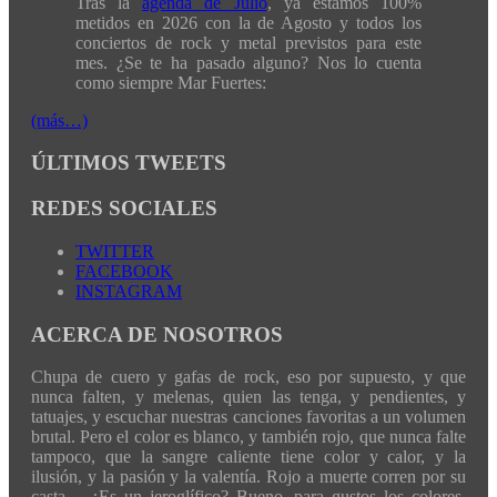
Tras la
agenda de Julio
, ya estamos 100%
metidos en 2026 con la de Agosto y todos los
conciertos de rock y metal previstos para este
mes. ¿Se te ha pasado alguno? Nos lo cuenta
como siempre Mar Fuertes:
(más…)
ÚLTIMOS TWEETS
REDES SOCIALES
TWITTER
FACEBOOK
INSTAGRAM
ACERCA DE NOSOTROS
Chupa de cuero y gafas de rock, eso por supuesto, y que
nunca falten, y melenas, quien las tenga, y pendientes, y
tatuajes, y escuchar nuestras canciones favoritas a un volumen
brutal. Pero el color es blanco, y también rojo, que nunca falte
tampoco, que la sangre caliente tiene color y calor, y la
ilusión, y la pasión y la valentía. Rojo a muerte corren por su
casta… ¿Es un jeroglífico? Bueno, para gustos los colores,