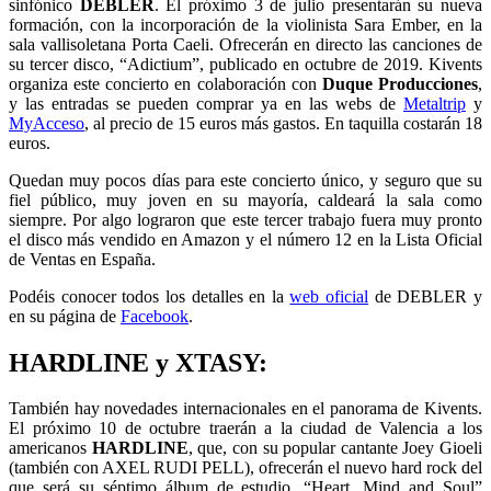
sinfónico
DÉBLER
. El próximo 3 de julio presentarán su nueva
formación, con la incorporación de la violinista Sara Ember, en la
sala vallisoletana Porta Caeli. Ofrecerán en directo las canciones de
su tercer disco, “Adictium”, publicado en octubre de 2019. Kivents
organiza este concierto en colaboración con
Duque Producciones
,
y las entradas se pueden comprar ya en las webs de
Metaltrip
y
MyAcceso
, al precio de 15 euros más gastos. En taquilla costarán 18
euros.
Quedan muy pocos días para este concierto único, y seguro que su
fiel público, muy joven en su mayoría, caldeará la sala como
siempre. Por algo lograron que este tercer trabajo fuera muy pronto
el disco más vendido en Amazon y el número 12 en la Lista Oficial
de Ventas en España.
Podéis conocer todos los detalles en la
web oficial
de DEBLER y
en su página de
Facebook
.
HARDLINE y XTASY:
También hay novedades internacionales en el panorama de Kivents.
El próximo 10 de octubre traerán a la ciudad de Valencia a los
americanos
HARDLINE
, que, con su popular cantante Joey Gioeli
(también con AXEL RUDI PELL), ofrecerán el nuevo hard rock del
que será su séptimo álbum de estudio, “Heart, Mind and Soul”