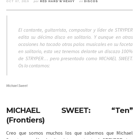
OCT 07, 2019
por
RED HARD´N´HEAVY
en
DISCOS
El cantante, guitarrista, compositor y líder de STRYPER
edita su décimo disco en solitario. Y aunque en otras
ocasiones ha tocado otros palos musicales en su faceta
en solitario, esta vez tenemos delante un discazo 100%
de STRYPER… pero presentado como MICHAEL SWEET.
Os lo contamos:
Michael Sweet
MICHAEL SWEET: “Ten”
(Frontiers)
Creo que somos muchos los que sabemos que Michael