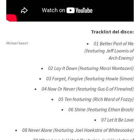
Tracklist del disco:
01 Better Part of Me
Michael Sweet
(featuring Jeff Loomis of
Arch Enemy)
02 Lay It Down (featuring Marzi Montazeri)
03 Forget, Forgive (featuring Howie Simon)
04 Now Or Never (featuring Gus G of Firewind)
05 Ten featuring (Rich Ward of Fozzy)
06 Shine (featuring Ethan Brosh)
07 Let It Be Love
08 Never Alone (featuring Joel Hoekstra of Whitesnake)