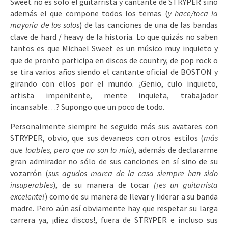
Sweet no es sólo el guitarrista y cantante de STRYPER sino
además el que compone todos los temas (
y hace/toca la
mayoría de los solos
) de las canciones de una de las bandas
clave de hard / heavy de la historia. Lo que quizás no saben
tantos es que Michael Sweet es un músico muy inquieto y
que de pronto participa en discos de country, de pop rock o
se tira varios años siendo el cantante oficial de BOSTON y
girando con ellos por el mundo. ¿Genio, culo inquieto,
artista impenitente, mente inquieta, trabajador
incansable…? Supongo que un poco de todo.
Personalmente siempre he seguido más sus avatares con
STRYPER, obvio, que sus devaneos con otros estilos (
más
que loables, pero que no son lo mío
), además de declararme
gran admirador no sólo de sus canciones en sí sino de su
vozarrón (
sus agudos marca de la casa siempre han sido
insuperables
), de su manera de tocar
(¡es un guitarrista
excelente!
) como de su manera de llevar y liderar a su banda
madre. Pero aún así obviamente hay que respetar su larga
carrera ya, ¡diez discos!, fuera de STRYPER e incluso sus