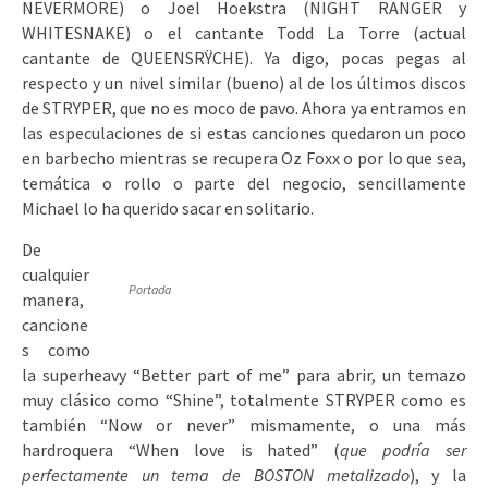
NEVERMORE) o Joel Hoekstra (NIGHT RANGER y
WHITESNAKE) o el cantante Todd La Torre (actual
cantante de QUEENSRŸCHE). Ya digo, pocas pegas al
respecto y un nivel similar (bueno) al de los últimos discos
de STRYPER, que no es moco de pavo. Ahora ya entramos en
las especulaciones de si estas canciones quedaron un poco
en barbecho mientras se recupera Oz Foxx o por lo que sea,
temática o rollo o parte del negocio, sencillamente
Michael lo ha querido sacar en solitario.
De
cualquier
Portada
manera,
cancione
s como
la superheavy “Better part of me” para abrir, un temazo
muy clásico como “Shine”, totalmente STRYPER como es
también “Now or never” mismamente, o una más
hardroquera “When love is hated” (
que podría ser
perfectamente un tema de BOSTON metalizado
), y la