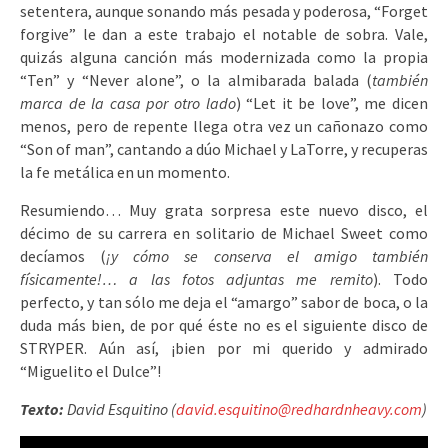
setentera, aunque sonando más pesada y poderosa, “Forget
forgive” le dan a este trabajo el notable de sobra. Vale,
quizás alguna canción más modernizada como la propia
“Ten” y “Never alone”, o la almibarada balada (
también
marca de la casa por otro lado
) “Let it be love”, me dicen
menos, pero de repente llega otra vez un cañonazo como
“Son of man”, cantando a dúo Michael y LaTorre, y recuperas
la fe metálica en un momento.
Resumiendo… Muy grata sorpresa este nuevo disco, el
décimo de su carrera en solitario de Michael Sweet como
decíamos (
¡y cómo se conserva el amigo también
físicamente!… a las fotos adjuntas me remito
). Todo
perfecto, y tan sólo me deja el “amargo” sabor de boca, o la
duda más bien, de por qué éste no es el siguiente disco de
STRYPER. Aún así, ¡bien por mi querido y admirado
“Miguelito el Dulce”!
Texto:
David Esquitino (
david.esquitino@redhardnheavy.com
)