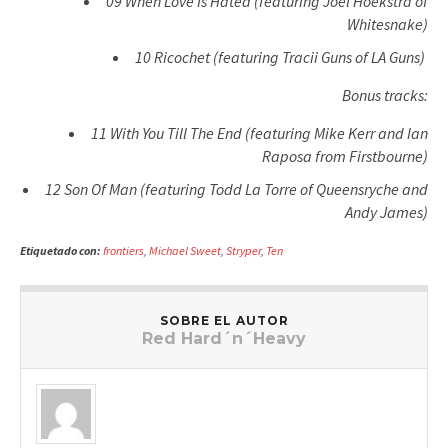
09 When Love Is Hated (featuring Joel Hoekstra of
Whitesnake)
10 Ricochet (featuring Tracii Guns of LA Guns)
Bonus tracks:
11 With You Till The End (featuring Mike Kerr and Ian
Raposa from Firstbourne)
12 Son Of Man (featuring Todd La Torre of Queensryche and
Andy James)
Etiquetado con:
frontiers
,
Michael Sweet
,
Stryper
,
Ten
SOBRE EL AUTOR
Red Hard´n´Heavy