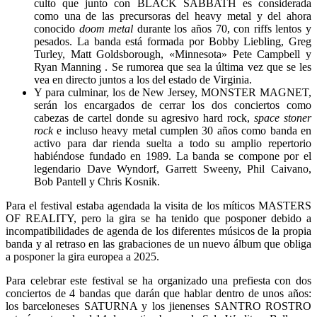
culto que junto con BLACK SABBATH es considerada
como una de las precursoras del heavy metal y del ahora
conocido
doom metal
durante los años 70, con riffs lentos y
pesados. La banda está formada por Bobby Liebling, Greg
Turley, Matt Goldsborough, «Minnesota» Pete Campbell y
Ryan Manning . Se rumorea que sea la última vez que se les
vea en directo juntos a los del estado de Virginia.
Y para culminar, los de New Jersey, MONSTER MAGNET,
serán los encargados de cerrar los dos conciertos como
cabezas de cartel donde su agresivo hard rock,
space stoner
rock
e incluso heavy metal cumplen 30 años como banda en
activo para dar rienda suelta a todo su amplio repertorio
habiéndose fundado en 1989. La banda se compone por el
legendario Dave Wyndorf, Garrett Sweeny, Phil Caivano,
Bob Pantell y Chris Kosnik.
Para el festival estaba agendada la visita de los míticos MASTERS
OF REALITY, pero la gira se ha tenido que posponer debido a
incompatibilidades de agenda de los diferentes músicos de la propia
banda y al retraso en las grabaciones de un nuevo álbum que obliga
a posponer la gira europea a 2025.
Para celebrar este festival se ha organizado una prefiesta con dos
conciertos de 4 bandas que darán que hablar dentro de unos años:
los barceloneses SATURNA y los jienenses SANTRO ROSTRO