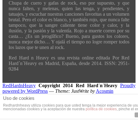
Chupa de cuero y gafas de rock, eso por supuesto, y que
nunca falten, y melenas, quien las tenga, y pendientes, y
tatuajes, y escuchar nuestras canciones favoritas a un volumen
brutal. Pero el color es blanco, y también rojo, que nunca falte
tampoco, que la sangre caliente tiene color y calor, y la
ilusión, y la pasión y la valentía. Rojo a muerte corren por su
casta… ¿Es un jeroglífico? Bueno, para gustos los colores,
nunca mejor dicho… Y ojalá el tiempo no logre romper todos
los lazos que te unen al rock.
Red Hard n Heavy es una revista online editada Por Red
Hard´n´Heavy en Madrid, España, desde 2014. ISSN: 2951-
9284
RedHardnHeavy
Copyright 2014 Red Hard´n´Heavy
Proudly
powered by WordPress
—
Theme: JustWrite by
Acosmin
Uso de cookies
Redhardnheavy utiliza cookies para que usted tenga la mejor experiencia de us
mencionadas cookies y la aceptación de nuestra
política de cookies
, pinche el 