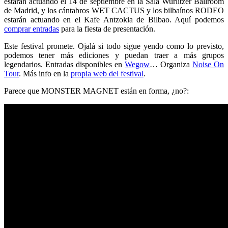
estarán actuando el 14 de septiembre en la Sala Wurlitzer Ballroom
de Madrid, y los cántabros WET CACTUS y los bilbaínos RODEO
estarán actuando en el Kafe Antzokia de Bilbao. Aquí podemos
comprar entradas
para la fiesta de presentación.
Este festival promete. Ojalá si todo sigue yendo como lo previsto,
podemos tener más ediciones y puedan traer a más grupos
legendarios. Entradas disponibles en
Wegow
… Organiza
Noise On
Tour
. Más info en la
propia web del festival
.
Parece que MONSTER MAGNET están en forma, ¿no?: