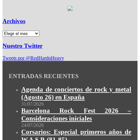
Archivos
Nuestro Twitter
Tweets por @RedHardnHeavy
ENTRADAS RECIENTES
Agenda de conciertos de rock y metal
(Agosto 26) en España
31/07/2026
Barcelona Rock Fest 2026 –
Consideraciones iniciales
24/07/2026
Corsarios: Especial primeros años de
W.A.S.P. (81-85)