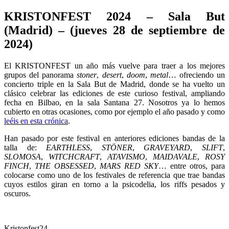
KRISTONFEST 2024 – Sala But
(Madrid) – (jueves 28 de septiembre de
2024)
El KRISTONFEST un año más vuelve para traer a los mejores
grupos del panorama
stoner
,
desert
,
doom
,
metal
… ofreciendo un
concierto triple en la Sala But de Madrid, donde se ha vuelto un
clásico celebrar las ediciones de este curioso festival, ampliando
fecha en Bilbao, en la sala Santana 27. Nosotros ya lo hemos
cubierto en otras ocasiones, como por ejemplo el año pasado y como
leéis en esta crónica
.
Han pasado por este festival en anteriores ediciones bandas de la
talla de:
EARTHLESS
,
STÖNER
,
GRAVEYARD
,
SLIFT
,
SLOMOSA
,
WITCHCRAFT
,
ATAVISMO
,
MAIDAVALE
,
ROSY
FINCH
,
THE
OBSESSED
,
MARS RED SKY
… entre otros, para
colocarse como uno de los festivales de referencia que trae bandas
cuyos estilos giran en torno a la psicodelia, los riffs pesados y
oscuros.
Kristonfest24