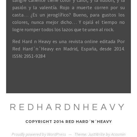
sangre caliente tiene color y calor, y la ilusión, y la
pasión y la valentía. Rojo a muerte corren por su
casta… ¿Es un jeroglífico? Bueno, para gustos los
colores, nunca mejor dicho… Y ojalá el tiempo no
logre romper todos los lazos que te unen al rock.
Red Hard n Heavy es una revista online editada Por
Red Hard´n´Heavy en Madrid, España, desde 2014.
ISSN: 2951-9284
REDHARDNHEAVY
COPYRIGHT 2014 RED HARD´N´HEAVY
Proudly powered by WordPress
—
Theme: JustWrite by
Acosmin