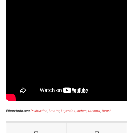
Etiquetado con:
Destruction
,
kreator
,
Leyendas
,
sodom
,
tankard
,
thrash