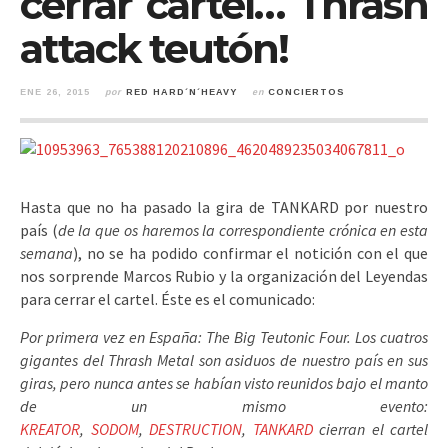
cerrar cartel… Thrash
attack teutón!
ENE 26, 2015
por
RED HARD´N´HEAVY
en
CONCIERTOS
Hasta que no ha pasado la gira de TANKARD por nuestro
país (
de la que os haremos la correspondiente crónica en esta
semana
), no se ha podido confirmar el notición con el que
nos sorprende Marcos Rubio y la organización del Leyendas
para cerrar el cartel. Éste es el comunicado:
Por primera vez en España: The Big Teutonic Four. Los cuatros
gigantes del Thrash Metal son asiduos de nuestro país en sus
giras, pero nunca antes se habían visto reunidos bajo el manto
de un mismo evento:
KREATOR
,
SODOM
,
DESTRUCTION
,
TANKARD
cierran el cartel