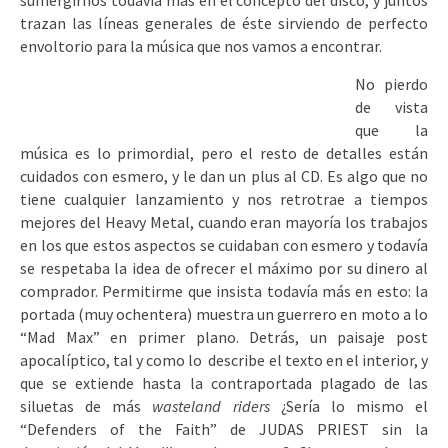
sumergirnos todavía más en el concepto del disco, y juntos
trazan las líneas generales de éste sirviendo de perfecto
envoltorio para la música que nos vamos a encontrar.
No pierdo
de vista
que la
música es lo primordial, pero el resto de detalles están
cuidados con esmero, y le dan un plus al CD. Es algo que no
tiene cualquier lanzamiento y nos retrotrae a tiempos
mejores del Heavy Metal, cuando eran mayoría los trabajos
en los que estos aspectos se cuidaban con esmero y todavía
se respetaba la idea de ofrecer el máximo por su dinero al
comprador. Permitirme que insista todavía más en esto: la
portada (muy ochentera) muestra un guerrero en moto a lo
“Mad Max” en primer plano. Detrás, un paisaje post
apocalíptico, tal y como lo describe el texto en el interior, y
que se extiende hasta la contraportada plagado de las
siluetas de más
wasteland riders
¿Sería lo mismo el
“Defenders of the Faith” de JUDAS PRIEST sin la