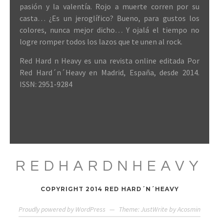
pasión y la valentía. Rojo a muerte corren por su
casta… ¿Es un jeroglífico? Bueno, para gustos los
colores, nunca mejor dicho… Y ojalá el tiempo no
logre romper todos los lazos que te unen al rock.
Red Hard n Heavy es una revista online editada Por
Red Hard´n´Heavy en Madrid, España, desde 2014.
ISSN: 2951-9284
REDHARDNHEAVY
COPYRIGHT 2014 RED HARD´N´HEAVY
Proudly powered by WordPress
—
Theme: JustWrite by
Acosmin