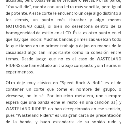
actuales, pero todas ellas de verdadero Metal. Por su parte,
“You will die”, cuenta con una letra más sencilla, pero igual
de potente. A este corte le encuentro un deje algo distinto a
los demás, un punto más thrasher y algo menos
MOTÖRHEAD quizá, si bien no desentona dentro de la
homogeneidad de estilo en el CD. Éste es otro punto en el
que hay que incidir: Muchas bandas primerizas vuelcan todo
lo que tienen en un primer trabajo y dejan en manos de la
casualidad algo tan importante como la cohesión entre
temas. Desde luego que no es el caso de WASTELAND
RIDERS que han editado un trabajo compacto y sin fisuras ni
experimentos.
Otro deje muy clásico en “Speed Rock & Roll” es el de
contener un corte que tome el nombre del grupo, o
viceversa, no lo sé. Por intuición metalera, uno siempre
espera que una banda eche el resto en una canción así, y
WASTELAND RIDERS no han decepcionado en ese sentido,
pues “Wasteland Riders” es una gran carta de presentación
de la banda, y buen estandarte de su sonido rudo y