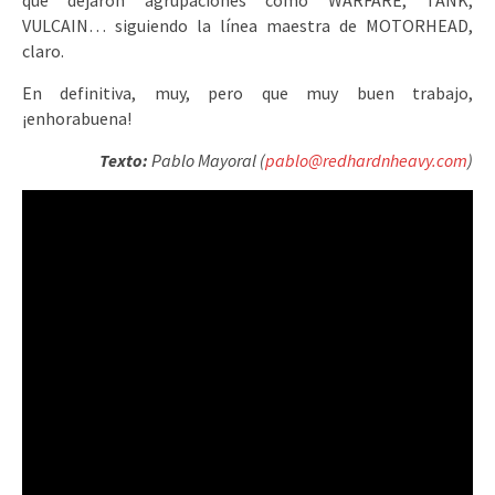
que dejaron agrupaciones como WARFARE, TANK,
VULCAIN… siguiendo la línea maestra de MOTORHEAD,
claro.
En definitiva, muy, pero que muy buen trabajo,
¡enhorabuena!
Texto:
Pablo Mayoral (
pablo@redhardnheavy.com
)