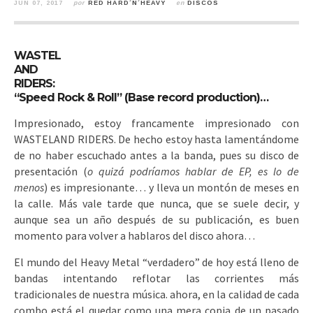
JUN 07, 2017
por
RED HARD´N´HEAVY
en
DISCOS
WASTEL
AND
RIDERS:
“Speed Rock & Roll” (Base record production)…
Impresionado, estoy francamente impresionado con
WASTELAND RIDERS.
De hecho estoy hasta lamentándome
de no haber escuchado antes a la banda, pues su disco de
presentación (
o quizá podríamos hablar de EP, es lo de
menos
) es impresionante… y lleva un montón de meses en
la calle. Más vale tarde que nunca, que se suele decir, y
aunque sea un año después de su publicación, es buen
momento para volver a hablaros del disco ahora…
El mundo del Heavy Metal “verdadero” de hoy está lleno de
bandas intentando reflotar las corrientes más
tradicionales de nuestra música. ahora, en la calidad de cada
combo está el quedar como una mera copia de un pasado