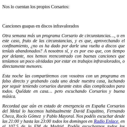
Nos lo cuentan los propios Corsarios:
Canciones guapas en discos infravalorados
Otra semana más un programa Corsario de circunstancias…, o en
este caso, fruto de las circunstancias, y es que, aprovechando el
confinamiento, ¿no os ha dado por darle una vuelta a discos que
teníais abandonados? A nosotros sí, y es por eso que, con tiempo
por delante, nos hemos reencontrado con buenas canciones que
teníamos un poco olvidadas por estar en trabajos infravalorados, o
directamente menores.
Esta noche las compartiremos con vosotros con un programa en
falso directo y grabando cada uno desde nuestra casa, luchando
por seguir teniendo corsarios durante estos días complicados para
todos. Quédate en casa… pero escuchando Corsarios y buena
música.
Recordad que aún en estado de emergencia en España Corsarios
del Metal lo hacemos habitualmente David Esquitino, Fernando
Checa, Rocío Gómez y Pablo Mayoral. Nos podéis escuchar desde
las 21:00 y hasta las 23:00 todos los domingos en
Radio Enlace
, en
el 107.5 de la FM de Madrid. Podéis escucharnos todos los