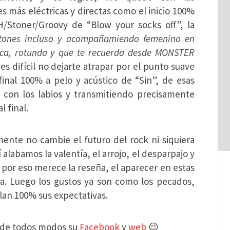
s más eléctricas y directas como el inicio 100%
/Stoner/Groovy de “Blow your socks off”, la
Stones incluso y acompañamiendo femenino en
ica, rotunda y que te recuerda desde MONSTER
s difícil no dejarte atrapar por el punto suave
inal 100% a pelo y acústico de “Sin”, de esas
 con los labios y transmitiendo precisamente
l final.
amente no cambie el futuro del rock ni siquiera
labamos la valentía, el arrojo, el desparpajo y
 por eso merece la reseña, el aparecer en estas
ica. Luego los gustos ya son como los pecados,
lan 100% sus expectativas.
tá de todos modos su
Facebook
y
web
😉