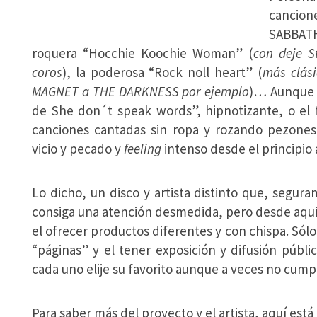
cancione
SABBATH
roquera “Hocchie Koochie Woman” (
con deje 
coros
), la poderosa “Rock noll heart” (
más clás
MAGNET a THE DARKNESS por ejemplo
)… Aunque e
de She don´t speak words”, hipnotizante, o el f
canciones cantadas sin ropa y rozando pezones
vicio y pecado y
feeling
intenso desde el principio a
Lo dicho, un disco y artista distinto que, segur
consiga una atención desmedida, pero desde aquí a
el ofrecer productos diferentes y con chispa. Sólo
“páginas” y el tener exposición y difusión públ
cada uno elije su favorito aunque a veces no cump
Para saber más del proyecto y el artista, aquí es