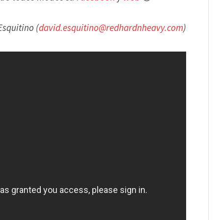
squitino (
david.esquitino@redhardnheavy.com
)