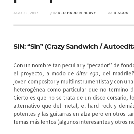
AGO 20, 2017
por
RED HARD´N´HEAVY
en
DISCOS
SIN: “Sin” (Crazy Sandwich / Autoedi
Con un nombre tan peculiar y “pecador” de fondo
el proyecto, a modo de
álter ego
, del madrile
joven compositor y multiinstrumentista y con una 
heterogénea como particular
que no termino de
Cierto es que no se trata de un disco corsario, 
alternativo que del metal, el hard rock y dem
potentes y las guitarras en alza pero en otros ta
temas más lentos (algunos interesantes y otros no