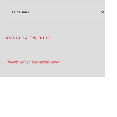
NUESTRO TWITTER
Tweets por @RedHardnHeavy