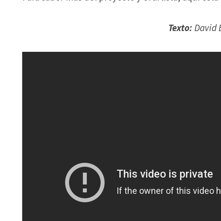
Texto:
David E