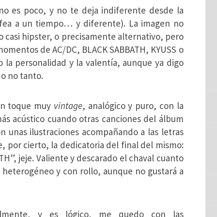
o es poco, y no te deja indiferente desde la
/fea a un tiempo… y diferente). La imagen no
lo casi hipster, o precisamente alternativo, pero
r momentos de AC/DC, BLACK SABBATH, KYUSS o
la personalidad y la valentía, aunque ya digo
o no tanto.
 un toque muy
vintage
, analógico y puro, con la
 más acústico cuando otras canciones del álbum
on unas ilustraciones acompañando a las letras
 por cierto, la dedicatoria del final del mismo:
H”, jeje. Valiente y descarado el chaval cuanto
, heterogéneo y con rollo, aunque no gustará a
almente, y es lógico, me quedo con las