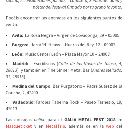
sonido, 2 consumiciones por día, 1 camiseta, 3 Púas del Galia y
póster del festival firmado por tu grupo favorito.
Podéis encontrar las entradas en los siguientes puntos de
venta:
Avila:
La Rosa Negra – Virgen de Covadonga, 29 – 05005
Burgos:
Jarra ‘N’ Heavy – Huerto del Rey, 12 – 09003
León:
Music Center León – Plaza Mayor 10 – 24003
Madrid:
Escridiscos (
Calle de las Navas de Tolosa, 4,
28013
) y también en The Sinner Metal Bar (
Andres Mellado,
31, 28015
)
Medina del Campo
: Bar Purgatorio – Padre Suárez de la
Concha, 2, 47400
Valladolid:
Faroles Taberna Rock – Paseo Farnesio, 19,
47013
Las entradas
online
para el
GALIA METAL FEST 2018
en
Masqueticket
y en
MetalTrip
, además de en la
web
del