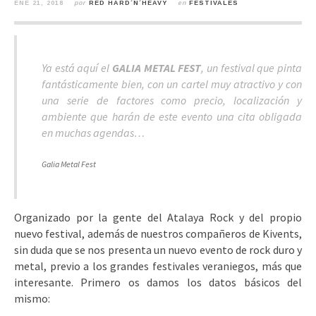
ENE 21, 2018
por
RED HARD´N´HEAVY
en
FESTIVALES
Ya está aquí el
GALIA METAL FEST
, un festival que pinta
fantásticamente bien, con un cartel muy atractivo y con
una serie de factores como precio, localización y
ambiente que harán de este evento una cita obligada
en muchas agendas…
Galia Metal Fest
Organizado por la gente del Atalaya Rock y del propio
nuevo festival, además de nuestros compañeros de Kivents,
sin duda que se nos presenta un nuevo evento de rock duro y
metal, previo a los grandes festivales veraniegos, más que
interesante. Primero os damos los datos básicos del
mismo: