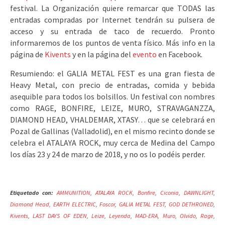
festival. La Organización quiere remarcar que TODAS las
entradas compradas por Internet tendrán su pulsera de
acceso y su entrada de taco de recuerdo. Pronto
informaremos de los puntos de venta físico. Más info en la
página de
Kivents
y en la página del
evento
en Facebook.
Resumiendo: el GALIA METAL FEST es una gran fiesta de
Heavy Metal, con precio de entradas, comida y bebida
asequible para todos los bolsillos. Un festival con nombres
como RAGE, BONFIRE, LEIZE, MURO, STRAVAGANZZA,
DIAMOND HEAD, VHALDEMAR, XTASY… que se celebrará en
Pozal de Gallinas (Valladolid), en el mismo recinto donde se
celebra el ATALAYA ROCK, muy cerca de Medina del Campo
los días 23 y 24 de marzo de 2018, y no os lo podéis perder.
Etiquetado con:
AMMUNITION
,
ATALAYA ROCK
,
Bonfire
,
Ciconia
,
DAWNLIGHT
,
Diamond Head
,
EARTH ELECTRIC
,
Foscor
,
GALIA METAL FEST
,
GOD DETHRONED
,
Kivents
,
LAST DAYS OF EDEN
,
Leize
,
Leyenda
,
MAD-ERA
,
Muro
,
Olvido
,
Rage
,