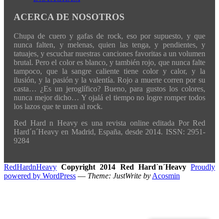
ACERCA DE NOSOTROS
Chupa de cuero y gafas de rock, eso por supuesto, y que
nunca falten, y melenas, quien las tenga, y pendientes, y
tatuajes, y escuchar nuestras canciones favoritas a un volumen
brutal. Pero el color es blanco, y también rojo, que nunca falte
tampoco, que la sangre caliente tiene color y calor, y la
ilusión, y la pasión y la valentía. Rojo a muerte corren por su
casta… ¿Es un jeroglífico? Bueno, para gustos los colores,
nunca mejor dicho… Y ojalá el tiempo no logre romper todos
los lazos que te unen al rock.
Red Hard n Heavy es una revista online editada Por Red
Hard´n´Heavy en Madrid, España, desde 2014. ISSN: 2951-
9284
RedHardnHeavy
Copyright 2014 Red Hard´n´Heavy
Proudly
powered by WordPress
—
Theme: JustWrite by
Acosmin