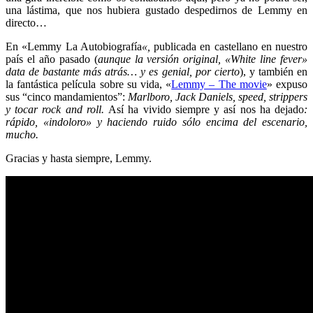
una lástima, que nos hubiera gustado despedirnos de Lemmy en
directo…
En «Lemmy La Autobiografía
«,
publicada en castellano en nuestro
país el año pasado (
aunque la versión original, «White line fever»
data de bastante más atrás… y es genial, por cierto
), y también en
la fantástica película sobre su vida, «
Lemmy – The movie
» expuso
sus “cinco mandamientos”:
Marlboro, Jack Daniels, speed, strippers
y tocar rock and roll.
Así ha vivido siempre y así nos ha dejado
:
rápido, «indoloro» y haciendo ruido sólo encima del escenario,
mucho.
Gracias y hasta siempre, Lemmy.