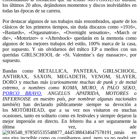
los últimos 20 años, dejándonos momentos y discos inolvidables en
todas las épocas de su carrera.
Por destacar algunos de sus trabajos más renombrados, aparte de los
clásicos de los primeros tiempos, sin duda discazos como «1916»,
«Bastards», «Orgasmatron», «Overnight sensation», «March or
die», «Motorizer» o «Aftershock» quedarán en la memoria como
algunos de los mejores trabajos del estilo, 100% marca de la casa,
por supuesto. Y sin olvidarnos del mítico EP a medios con sus
queridas GIRLSCHOOL de «St. Valentine´s day massacre», por
supuesto.
Bandas como METALLICA, PANTERA, GIRLSCHOOL,
ANTHRAX, SAXON, MEGADETH, VENOM, SLAYER,
DORO y muchas más (
curiosamente muchas de punk y de metal
extremo, o nombres como KOMA, MURO, A PALO SEKO,
PORCO BRAVO
, ANGELUS APATRIDA, MOTORES o
INFERNOISE en nuestro país, por nombrar algunas nacionales
también
) han declarado públicamente siempre su devoción a
los MOTÖRHEAD, que a su vez nos visitaron en muchas
ocasiones, tanto en solitario como en festivales y siempre dejaron la
mejor impresión en directo. En febrero iba a ser seguramente la
última vez, ade
más en
una gira increíble como os contábamos aquí, pero ya no podrá ser,