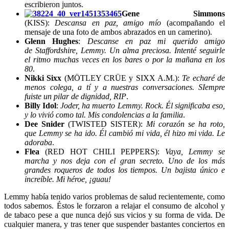
escribieron juntos.
Gene Simmons
(KISS):
Descansa en paz, amigo mío
(acompañando el
mensaje de una foto de ambos abrazados en un camerino).
Glenn Hughes
:
Descanse en paz mi querido amigo
de Staffordshire, Lemmy. Un alma preciosa. Intenté seguirle
el ritmo muchas veces en los bares o por la mañana en los
80
.
Nikki Sixx
(MÖTLEY CRÜE y SIXX A.M.):
Te echaré de
menos colega, a tí y a nuestras conversaciones. SIempre
fuiste un pilar de dignidad, RIP
.
Billy Idol
:
Joder, ha muerto Lemmy. Rock. Él significaba eso,
y lo vivió como tal. Mis condolencias a la familia
.
Dee Snider
(TWISTED SISTER):
Mi corazón se ha roto,
que Lemmy se ha ido. Él cambió mi vida, él hizo mi vida. Le
adoraba
.
Flea
(RED HOT CHILI PEPPERS):
Vaya, Lemmy se
marcha y nos deja con el gran secreto. Uno de los más
grandes roqueros de todos los tiempos. Un bajista único e
increíble. Mi héroe, ¡guau!
Lemmy había tenido varios problemas de salud recientemente, como
todos sabemos. Éstos le forzaron a relajar el consumo de alcohol y
de tabaco pese a que nunca dejó sus vicios y su forma de vida. De
cualquier manera, y tras tener que suspender bastantes conciertos en