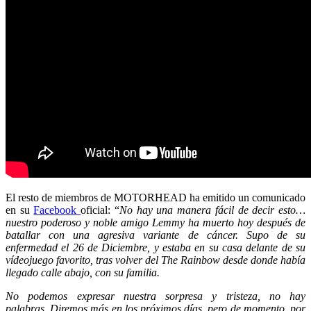
El resto de miembros de MOTORHEAD ha emitido un comunicado
en su
Facebook
oficial: “
No hay una manera fácil de decir esto…
nuestro poderoso y noble amigo Lemmy ha muerto hoy después de
batallar con una agresiva variante de cáncer. Supo de su
enfermedad el 26 de Diciembre, y estaba en su casa delante de su
vídeojuego favorito, tras volver del The Rainbow desde donde había
llegado calle abajo, con su familia.
No podemos expresar nuestra sorpresa y tristeza, no hay
palabras.
Diremos más en los próximos días, pero de momento, por