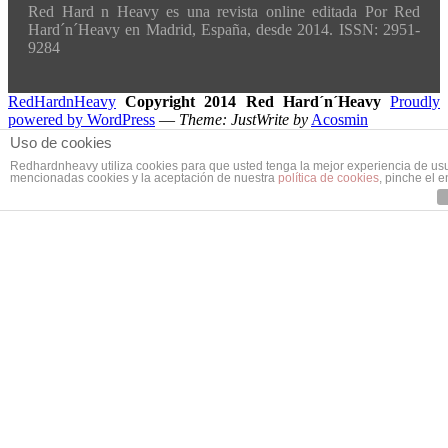
Red Hard n Heavy es una revista online editada Por Red
Hard´n´Heavy en Madrid, España, desde 2014. ISSN: 2951-
9284
RedHardnHeavy
Copyright 2014 Red Hard´n´Heavy
Proudly
powered by WordPress
—
Theme: JustWrite by
Acosmin
Uso de cookies
Redhardnheavy utiliza cookies para que usted tenga la mejor experiencia de us
mencionadas cookies y la aceptación de nuestra
política de cookies
, pinche el 