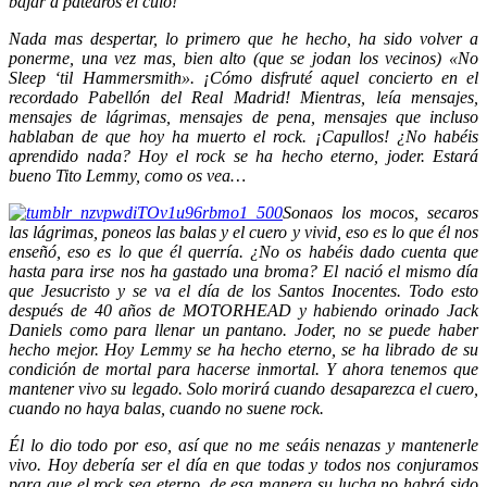
bajar a patearos el culo!
Nada mas despertar, lo primero que he hecho, ha sido volver a
ponerme, una vez mas, bien alto (que se jodan los vecinos) «No
Sleep ‘til Hammersmith». ¡Cómo disfruté aquel concierto en el
recordado Pabellón del Real Madrid! Mientras, leía mensajes,
mensajes de lágrimas, mensajes de pena, mensajes que incluso
hablaban de que hoy ha muerto el rock. ¡Capullos! ¿No habéis
aprendido nada? Hoy el roc
k se ha hecho eterno, joder. Estará
bueno Tito Lemmy, como os vea…
Sonaos los mocos, secaros
las lágrimas, poneos las balas y el cuero y vivid, eso es lo que él nos
enseñó, eso es lo que él querría. ¿No os habéis dado cuenta que
hasta para irse nos ha gastado una broma? El nació el mismo día
que Jesucristo y se va el día de los Santos Inocentes. Todo esto
después de 40 años de MOTORHEAD y habiendo orinado Jack
Daniels como para llenar un pantano. Joder, no se puede haber
hecho mejor. Hoy Lemmy se ha hecho eterno, se ha librado de su
condición de mortal para hacerse inmortal. Y ahora tenemos que
mantener vivo su legado. Solo morirá cuando desaparezca el cuero,
cuando no haya balas, cuando no suene rock.
Él lo dio todo por eso, así que no me seáis nenazas y mantenerle
vivo. Hoy debería ser el día en que todas y todos nos conjuramos
para que el rock sea eterno, de esa manera su lucha no habrá sido