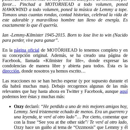
favor…
Pinchad a MOTORHEAD a todo volumen, poned
HAWKWIND a todo volumen, poned la música de Lemmy a tope.
Tomaos unas cuantas rondas, contad historias, celebrad la vida de
este adorable y maravilloso hombre tan lleno de energía. Es
exactamente lo que él querría.
Ian -Lemmy-Kilmister 1945-2015.
Born to lose live to win (Nacido
para perder, vive para ganar”.
En la
página oficial
de MOTÖRHEAD lo tenemos completo y en
su concepción original. Además, se ha creado una página de
Facebook, llamada «Kilmister for life», donde expresar las
condolencias de manera libre y abierta para todos. Ésta es la
dirección
, donde nosotros ya hemos escrito…
Las reacciones no se han hecho esperar (y por supuesto durante el
día habrá muchas mas). Debajo recogemos algunas de las más
relevantes que hay hasta ahora en Twitter y Facebook, aunque
aquí
podemos leer éstas y muchas más:
Ozzy
declaró:
“He perdido a uno de mis mejores amigos hoy,
Lemmy. Será tristemente echado de menos. Era un guerrero y
una leyenda, te veré al otro lado”…
Por cierto, comentar que
con la frase “See you at the other side”/
Te veré al otro lado,
Ozzy hace un guiño al tema de “Ozzmosis” que Lemmy y él