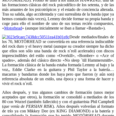
MOTÖRHEAD). Pronto se unió a los míticos HAWKIND, una de
las formaciones clásicas del rock psicodélico de los setenta, y de las
más amantes de los psicotrópicos y el estado de conciencia alterada.
Tras su salida, algo accidentada y casi surrealista de la banda (que ya
hemos contado más veces), Lemmy decide formar su propia banda y
coge para ello el nombre de uno de sus temas recién compuestos,
«
Motorhead
» (aunque inicialmente se iban a llamar «Bastads»).
Desde mediados/finales de
los 70, MOTÖRHEAD se convertiría en una referencia indiscutible
del rock duro y el heavy metal (aunque su creador siempre ha dicho
que ellos son sólo una banda de rock n´roll acelerado) con discos
imprescindibles del estilo como «Overkill», «Bomber» o «Ace of
spades», además del clásico directo «No sleep ´till Hammersmith».
La formación clásica de la banda estaba formada Lemmy al bajo y la
voz,, Eddie Clarke en la guitarra y Phil Taylor a la batería…
macarras y bandarras donde los haya pero que fueron (y aún son)
referencia absoluta de un estilo, una época y una forma de hacer y
vivir el rock n´roll.
Años después, y tras algunos cambios de formación (unos mejor
aceptados que otros), la formación se consolidó a mediados de los
80 con Wurzel (también fallecido) y con el guitarrista Phil Campbell
(
que venía de PERSIAN RISK
). Años después volverían al formato
de trío ya con Mikkey Dee (ex KING DIAMOND) a la batería y
consolidando la formación que ha tenido MOTÖRHEAD durante