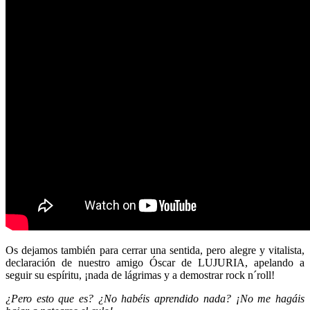
Os dejamos también para cerrar una sentida, pero alegre y vitalista,
declaración de nuestro amigo Óscar de LUJURIA, apelando a
seguir su espíritu, ¡nada de lágrimas y a demostrar rock n´roll!
¿Pero esto que es? ¿No habéis aprendido nada? ¡No me hagáis