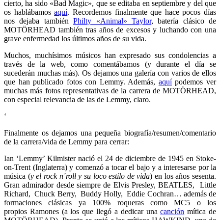
cierto, ha sido «Bad Magic», que se editaba en septiembre y del que
os hablábamos
aquí
. Recordemos finalmente que hace pocos días
nos dejaba también
Philty «Animal» Taylor
, batería clásico de
MOTÖRHEAD también tras años de excesos y luchando con una
grave enfermedad los últimos años de su vida.
Muchos, muchísimos músicos han expresado sus condolencias a
través de la web, como comentábamos (y durante el día se
sucederán muchas más). Os dejamos una galería con varios de ellos
que han publicado fotos con Lemmy. Además,
aquí
podemos ver
muchas más fotos representativas de la carrera de MOTÖRHEAD,
con especial relevancia de las de Lemmy, claro.
‘
Finalmente os dejamos una pequeña biografía/resumen/comentario
de la carrera/vida de Lemmy para cerrar:
Ian ‘Lemmy’ Kilmister nació el 24 de diciembre de 1945 en Stoke-
on-Trent (Inglaterra) y comenzó a tocar el bajo y a interesarse por la
música (
y el rock n´roll y su loco estilo de vida
) en los años sesenta.
Gran admirador desde siempre de Elvis Presley, BEATLES, Little
Richard, Chuck Berry, Buddy Holly, Eddie Cochran… además de
formaciones clásicas ya 100% roqueras como MC5 o los
propios Ramones (a los que llegó a dedicar una
canción
mítica de