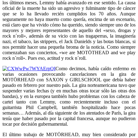
los últimos meses, Lemmy había avanzado en ese sentido. La causa
oficial de la muerte ha sido un agresivo y fulminante tipo de cáncer
que se lo ha llevado recién cumplidos los 70 años. Aunque
seguramente no haya muerto como quería, encima de un escenario,
está claro que ha vivido cómo ha querido, siendo siempre uno de los
mayores y mejores representantes de aquello del «sexo, drogas y
rock n´roll», además de su vicio con las tragaperras, la imaginería
nazi, el tabaco, las strippers, el Jack Danields y las botas blancas, si
nos permitir hacer una pequeña broma de la noticia. Como siempre
comenzaban sus conciertos, «we are MOTÖTHEAD and we play
rock n´roll». Pues eso, actitud y rock n´roll.
Como decimos, había caído enfermo en
varias ocasiones provocando cancelaciones en la gira de
MOTÖRHEAD con SAXON y GIRLSCHOOL que debía haber
pasado en febrero por nuestro país. La gira norteamericana tuvo que
suspender varias fechas (y en muchas otras tocar sólo las otras dos
bandas), y en la europea también hubo problemas con los cabeza de
cartel tanto con Lemmy, como recientemente incluso con el
guitarrista Phil Campbell, también hospitalizado hace pocas
semanas… Además, al día siguiente de los atentados de París, la gira
tenía que haber pasado por la capital francesa, aunque no pudieron
tocar por decisión gubernamental.
El último trabajo de MOTÖRHEAD, muy bien considerado por