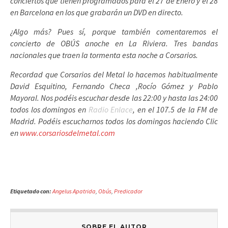
conciertos que tienen programados para el 27 de Enero y el 28
en Barcelona en los que grabarán un DVD en directo.
¿Algo más? Pues sí, porque también comentaremos el
concierto de OBÚS anoche en La Riviera. Tres bandas
nacionales que traen la tormenta esta noche a Corsarios.
Recordad que Corsarios del Metal lo hacemos habitualmente
David Esquitino, Fernando Checa ,Rocío Gómez y Pablo
Mayoral. Nos podéis escuchar desde las 22:00 y hasta las 24:00
todos los
domingos en
Radio Enlace
, en el 107.5 de la FM de
Madrid. Podéis escucharnos todos los domingos haciendo Clic
en
www.corsariosdelmetal.com
Etiquetado con:
Angelus Apatrida
,
Obús
,
Predicador
SOBRE EL AUTOR