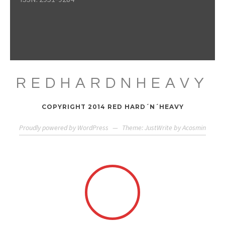
REDHARDNHEAVY
COPYRIGHT 2014 RED HARD´N´HEAVY
Proudly powered by WordPress
—
Theme: JustWrite by
Acosmin