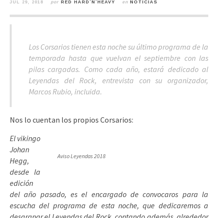
JUL 29, 2018
por
RED HARD´N´HEAVY
en
NOTICIAS
Los Corsarios tienen esta noche su último programa de la
temporada hasta que vuelvan el septiembre con las
pilas cargadas. Como cada año, estará dedicado al
Leyendas del Rock, entrevista con su organizador,
Marcos Rubio, incluida.
Nos lo cuentan los propios Corsarios:
El vikingo
Johan
Aviso Leyendas 2018
Hegg,
desde la
edición
del año pasado, es el encargado de convocaros para la
escucha del programa de esta noche, que dedicaremos a
desgranar el Leyendas del Rock, contando además, alrededor