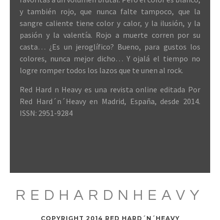
y también rojo, que nunca falte tampoco, que la
sangre caliente tiene color y calor, y la ilusión, y la
pasión y la valentía. Rojo a muerte corren por su
casta… ¿Es un jeroglífico? Bueno, para gustos los
colores, nunca mejor dicho… Y ojalá el tiempo no
logre romper todos los lazos que te unen al rock.
Red Hard n Heavy es una revista online editada Por
Red Hard´n´Heavy en Madrid, España, desde 2014.
ISSN: 2951-9284
REDHARDNHEAVY
COPYRIGHT 2014 RED HARD´N´HEAVY