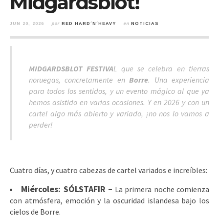
Midgardsblot!
JUN 20, 2026
por
RED HARD´N´HEAVY
en
NOTICIAS
MIDGARDSBLOT FESTIVA
L que se celebra en tierras
noruegas, concretamente en
Borre
. Una experiencia
para todos los sentidos, y un evento mágico al que ya
hemos asistido en varias ocasiones. Y en 2026 y con un
cartel algo más abierto y variado, ¡no nos lo vamos a
perder!
Cuatro días, y cuatro cabezas de cartel variados e increíbles:
Miércoles: SÓLSTAFIR –
La primera noche comienza
con atmósfera, emoción y la oscuridad islandesa bajo los
cielos de Borre.