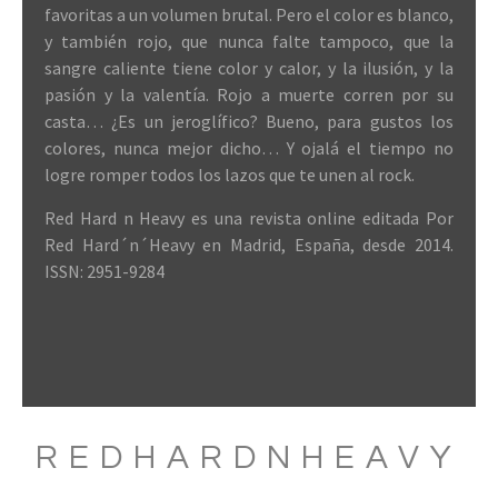
favoritas a un volumen brutal. Pero el color es blanco,
y también rojo, que nunca falte tampoco, que la
sangre caliente tiene color y calor, y la ilusión, y la
pasión y la valentía. Rojo a muerte corren por su
casta… ¿Es un jeroglífico? Bueno, para gustos los
colores, nunca mejor dicho… Y ojalá el tiempo no
logre romper todos los lazos que te unen al rock.
Red Hard n Heavy es una revista online editada Por
Red Hard´n´Heavy en Madrid, España, desde 2014.
ISSN: 2951-9284
REDHARDNHEAVY