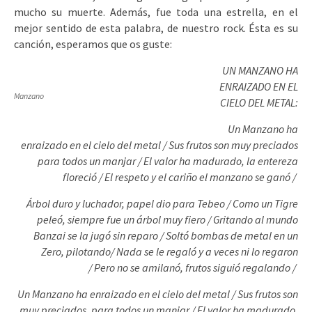
mucho su muerte. Además, fue toda una estrella, en el
mejor sentido de esta palabra, de nuestro rock. Ésta es su
canción, esperamos que os guste:
UN MANZANO HA
ENRAIZADO EN EL
Manzano
CIELO DEL METAL:
Un Manzano ha
enraizado en el cielo del metal / S
us frutos son muy preciados
para todos un manjar /
El valor ha madurado, la entereza
floreció /
El respeto y el cariño el manzano se ganó /
Árbol duro y luchador, papel dio para Tebeo /
Como un Tigre
peleó, siempre fue un árbol muy fiero /
Gritando al mundo
Banzai se la jugó sin reparo /
Soltó bombas de metal en un
Zero, pilotando/
Nada se le regaló y a veces ni lo regaron
/
Pero no se amilanó, frutos siguió regalando /
Un Manzano ha enraizado en el cielo del metal /
Sus frutos son
muy preciados, para todos un manjar /
El valor ha madurado,