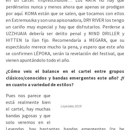
en un cartel. Imprescindible… Los RATA no hay que
perdérselos nunca y menos ahora que apenas se prodigan
por aquí. KOMA están que se salen, que tocamos con ellos
en Extremusika y son una apisonadora, DRY RIVER los tengo
un cariño muy especial y hay que disfrutarlos. Perderse a
UZZHUAIA debería ser delito penal y MIND DRILLER y
HITTEN la lían fijo. Recomendaría a MEGARA, que su
espectáculo merece mucho la pena, y espero que este año
se confirmen LÉPOKA, serán la revelación del festival, que
vienen apuntándolo todo el año.
¿Cómo veis el balance en el cartel entre grupos
clásicos/conocidos y bandas emergentes este año? ¿Y
en cuanto a variedad de estilos?
Pues nos parece que
está realmente bien
Leyendas 2019
el cartel, hay muchas
bandas jugosas y que
solo veremos en el
Leyendas, hay bastantes bandas emergentes (te he