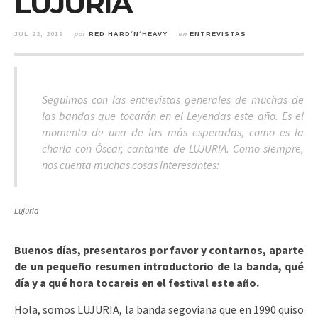
LUJURIA
JUL 22, 2019
por
RED HARD´N´HEAVY
en
ENTREVISTAS
Seguimos con las entrevistas generales de muchas de
las bandas que tocarán en el Leyendas este año. Es el
momento de una de las más esperadas, como es la
charla con Óscar, cantante de LUJURIA. Como siempre,
nos cuenta muchas cosas interesantes:
Lujuria
Buenos días, presentaros por favor y contarnos, aparte
de un pequeño resumen introductorio de la banda, qué
día y a qué hora tocareis en el festival este año.
Hola, somos LUJURIA, la banda segoviana que en 1990 quiso