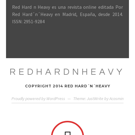
Red Hard n Heavy es una revista online editada Por
Red Hard´n´Heavy en Madrid, España, desde 2014.
ISSN: 2951-9284
REDHARDNHEAVY
COPYRIGHT 2014 RED HARD´N´HEAVY
Proudly powered by WordPress
—
Theme: JustWrite by
Acosmin