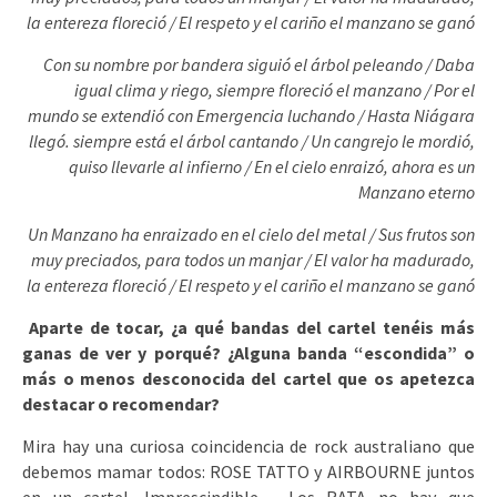
la entereza floreció /
El respeto y el cariño el manzano se ganó
Con su nombre por bandera siguió el árbol peleando /
Daba
igual clima y riego, siempre floreció el manzano /
Por el
mundo se extendió con Emergencia luchando /
Hasta Niágara
llegó. siempre está el árbol cantando /
Un cangrejo le mordió,
quiso llevarle al infierno /
En el cielo enraizó, ahora es un
Manzano eterno
Un Manzano ha enraizado en el cielo del metal /
Sus frutos son
muy preciados, para todos un manjar /
El valor ha madurado,
la entereza floreció /
El respeto y el cariño el manzano se ganó
Aparte de tocar, ¿a qué bandas del cartel tenéis más
ganas de ver y porqué? ¿Alguna banda “escondida” o
más o menos desconocida del cartel que os apetezca
destacar o recomendar?
Mira hay una curiosa coincidencia de rock australiano que
debemos mamar todos: ROSE TATTO y AIRBOURNE juntos