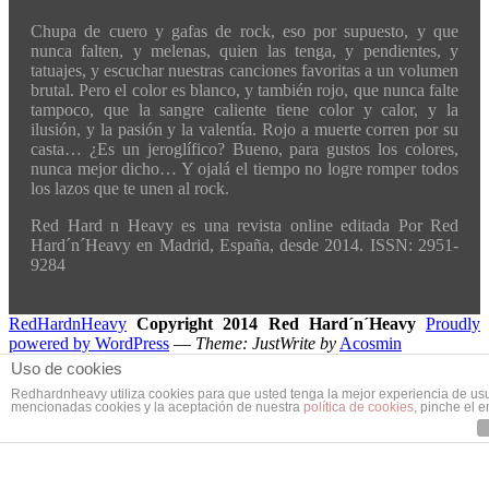
Chupa de cuero y gafas de rock, eso por supuesto, y que
nunca falten, y melenas, quien las tenga, y pendientes, y
tatuajes, y escuchar nuestras canciones favoritas a un volumen
brutal. Pero el color es blanco, y también rojo, que nunca falte
tampoco, que la sangre caliente tiene color y calor, y la
ilusión, y la pasión y la valentía. Rojo a muerte corren por su
casta… ¿Es un jeroglífico? Bueno, para gustos los colores,
nunca mejor dicho… Y ojalá el tiempo no logre romper todos
los lazos que te unen al rock.
Red Hard n Heavy es una revista online editada Por Red
Hard´n´Heavy en Madrid, España, desde 2014. ISSN: 2951-
9284
RedHardnHeavy
Copyright 2014 Red Hard´n´Heavy
Proudly
powered by WordPress
—
Theme: JustWrite by
Acosmin
Uso de cookies
Redhardnheavy utiliza cookies para que usted tenga la mejor experiencia de us
mencionadas cookies y la aceptación de nuestra
política de cookies
, pinche el 