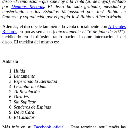
disco «Premonición» que sale hoy a la venta (26 de mayo), editado
por
Demons Records
.
El disco ha sido grabado, mezclado y
masterizado en los Estudios Meigasound por José Rubio en
Ourense, y coproducido por el propio José Rubio y Alberto Marín.
Además, el disco sale también a la venta oficialmente con
Art Gates
Records
en pocas semanas (
concretamente el 16 de julio de 2021
),
incidiendo en la difusión tanto nacional como internacional del
disco. El tracklist del mismo es:
Ankhara
Huida
Lentamente
Esperando la Eternidad
Levantar mi Alma
Tu Revolución
Otra Vez
Sin Suplicar
Senderos de Espinas
De la Cara
El Cazador
Más info en su
Facebook oficial
… Para terminar, aquí tenéis las