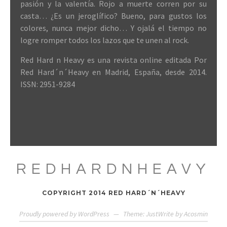
pasión y la valentía. Rojo a muerte corren por su
casta… ¿Es un jeroglífico? Bueno, para gustos los
colores, nunca mejor dicho… Y ojalá el tiempo no
logre romper todos los lazos que te unen al rock.
Red Hard n Heavy es una revista online editada Por
Red Hard´n´Heavy en Madrid, España, desde 2014.
ISSN: 2951-9284
REDHARDNHEAVY
COPYRIGHT 2014 RED HARD´N´HEAVY
Proudly powered by WordPress
—
Theme: JustWrite by
Acosmin