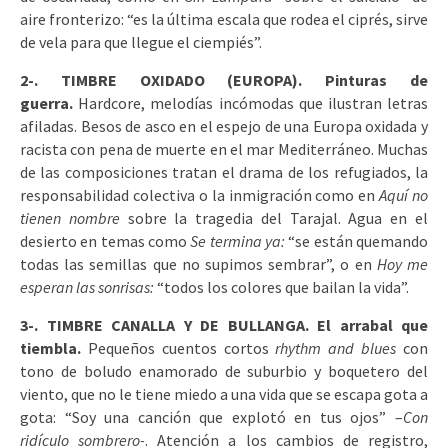
aire fronterizo: “es la última escala que rodea el ciprés, sirve
de vela para que llegue el ciempiés”.
2-. TIMBRE OXIDADO (EUROPA). Pinturas de
guerra.
Hardcore, melodías incómodas que ilustran letras
afiladas. Besos de asco en el espejo de una Europa oxidada y
racista con pena de muerte en el mar Mediterráneo. Muchas
de las composiciones tratan el drama de los refugiados, la
responsabilidad colectiva o la inmigración como en
Aquí no
tienen nombre
sobre la tragedia del Tarajal. Agua en el
desierto en temas como
Se termina ya:
“se están quemando
todas las semillas que no supimos sembrar”, o en
Hoy me
esperan las sonrisas:
“todos los colores que bailan la vida”.
3-. TIMBRE CANALLA Y DE BULLANGA.
El arrabal que
tiembla.
Pequeños cuentos cortos
rhythm and blues
con
tono de boludo enamorado de suburbio y boquetero del
viento, que no le tiene miedo a una vida que se escapa gota a
gota: “Soy una canción que explotó en tus ojos” –
Con
ridículo sombrero-
. Atención a los cambios de registro,