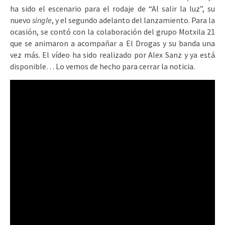
ha sido el escenario para el rodaje de “Al salir la luz”, su
nuevo
single
, y el segundo adelanto del lanzamiento. Para la
ocasión, se contó con la colaboración del grupo Motxila 21
que se animaron a acompañar a El Drogas y su banda una
vez más. El vídeo ha sido realizado por Alex Sanz y ya está
disponible… Lo vemos de hecho para cerrar la noticia.