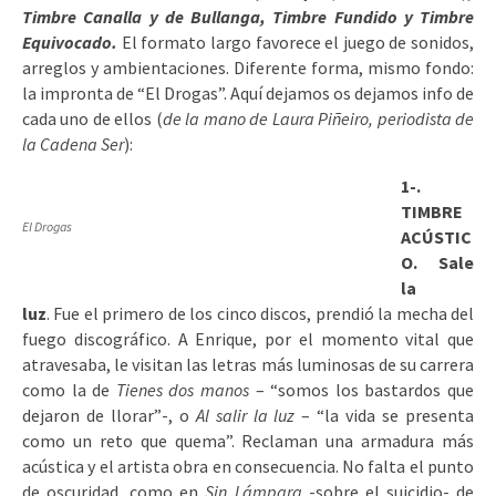
Timbre Canalla y de Bullanga, Timbre Fundido y Timbre
Equivocado.
El formato largo favorece el juego de sonidos,
arreglos y ambientaciones. Diferente forma, mismo fondo:
la impronta de “El Drogas”. Aquí dejamos os dejamos info de
cada uno de ellos (
de la mano de Laura Piñeiro, periodista de
la Cadena Ser
):
1-.
TIMBRE
El Drogas
ACÚSTIC
O. Sale
la
luz
. Fue el primero de los cinco discos, prendió la mecha del
fuego discográfico. A Enrique, por el momento vital que
atravesaba, le visitan las letras más luminosas de su carrera
como la de
Tienes dos manos
– “somos los bastardos que
dejaron de llorar”-, o
Al salir la luz
– “la vida se presenta
como un reto que quema”. Reclaman una armadura más
acústica y el artista obra en consecuencia. No falta el punto
de oscuridad, como en
Sin Lámpara
-sobre el suicidio- de