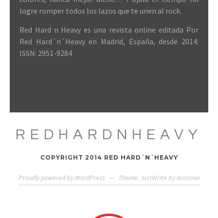
logre romper todos los lazos que te unen al rock.
Red Hard n Heavy es una revista online editada Por
Red Hard´n´Heavy en Madrid, España, desde 2014.
ISSN: 2951-9284
REDHARDNHEAVY
COPYRIGHT 2014 RED HARD´N´HEAVY
Proudly powered by WordPress
—
Theme: JustWrite by
Acosmin