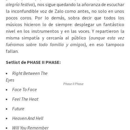
alegría festiva
), nos sigue quedando la añoranza de escuchar
la inconfundible voz de Zalo como antes, no solo en unos
pocos coros. Por lo demás, sobra decir que todos los
músicos hicieron lo de siempre: desplegar un fantástico
nivel en los instrumentos y en las voces. Y repartieron la
misma simpatía y cercanía al público (
aunque esta vez
fuéramos sobre todo familia y amigos
), en eso tampoco
fallan.
Setlist de PHASE II PHASE:
Right Between The
Eyes
Phase II Phase
Face To Face
Feel The Heat
Future
Heaven And Hell
Will You Remember