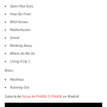
Open Your Eyes
How Do I Feel
Wild Horses
Motherfucker
Greed
Walking Away
Where Do We Go
Living It Up 1
Bises:
Madness
Running Out
Galería de
fotos de PHASE II PHASE
en Madrid