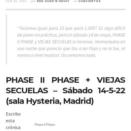
JUN 02, 2022
por
RED HARD´N´HEAVY
en
CONCIERTOS
“Tocamos igual para 10 que para 1.000”. Es algo difícil
de poner en práctica, pero el sábado 14 de mayo, PHASE
II PHASE y VIEJAS SECUELAS lo hicieron, hermanados en
una noche que parecía que iba a ser floja y no lo fue, al
menos a nivel musical. Os contamos todo.
PHASE II PHASE + VIEJAS
SECUELAS – Sábado 14-5-22
(sala Hysteria, Madrid)
Escribo
esta
Phase II Phase
crónica