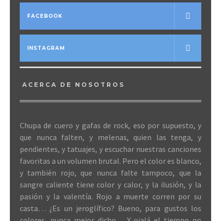
FACEBOOK
INSTAGRAM
ACERCA DE NOSOTROS
Chupa de cuero y gafas de rock, eso por supuesto, y
que nunca falten, y melenas, quien las tenga, y
pendientes, y tatuajes, y escuchar nuestras canciones
favoritas a un volumen brutal. Pero el color es blanco,
y también rojo, que nunca falte tampoco, que la
sangre caliente tiene color y calor, y la ilusión, y la
pasión y la valentía. Rojo a muerte corren por su
casta… ¿Es un jeroglífico? Bueno, para gustos los
colores, nunca mejor dicho… Y ojalá el tiempo no