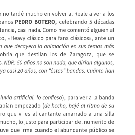
 no tardé mucho en volver al Reale a ver a los
ozanos
PEDRO BOTERO
, celebrando 5 décadas
stencia, casi nada. Como me comentó alguien al
o, «Heavy clásico para fans clásicos», ante un
in que decayera la animación en sus temas más
sobria que destilan los de Zaragoza, que se
s.
NDR: 50 años no son nada, que dirían algunos,
ya casi 20 años, con “éstas” bandas. Cuánto han
uvia artificial, lo confieso
), para ver a la banda
habían empezado (
de hecho, bajé al ritmo de su
ero que vi es al cantante amarrado a una silla
ucho, lo justo para participar del numerito de
 tuve que irme cuando el abundante público se