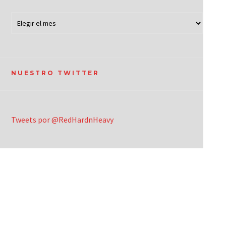
NUESTRO TWITTER
Tweets por @RedHardnHeavy