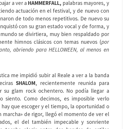
ajar a ver a
HAMMERFALL,
palabras mayores, y
tiendo actuación en el festival, y de nuevo con
onaron de todo menos repetitivos. De nuevo su
onquistó con su gran estado vocal y de forma, y
mundo se divirtiera, muy bien respaldado por
mente himnos clásicos con temas nuevos (
por
pronto, abriendo para HELLOWEEN, al menos en
stica me impidió subir al Reale a ver a la banda
eciras
SHALOM
, recientemente reunida para
ar su glam rock ochentero. No podía llegar a
lo siento. Como decimos, es imposible verlo
al hay que escoger y el tiempo, la oportunidad o
n marcha» de rigor, llegó el momento de ver el
ados, el del también impecable y sonriente