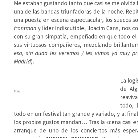
Me estaban gustando tanto que casi se me olvida b
una de las bandas triunfadoras de la noche. Repi
una puesta en escena espectacular, los suecos s
frontman
y líder indiscutible, Joacim Cans, nos c
con su gran simpatía, empeñado en que todo el 
sus virtuosos compañeros, mezclando brillante
eso, sin duda les veremos / les vimos ya muy 
Madrid
).
La logí
de Alg
MSG
reaviv
todo, 
todo en un festival tan grande y variado, y al fin
los propios gustos mandan… Tras la «cena casi e
arranque de uno de los conciertos más esper