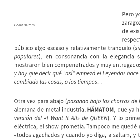
Pero yo
zarag
Pedro BOtero
de exi
respect
público algo escaso y relativamente tranquilo (
s
populares
), en consonancia con la elegancia 
mostraron bien compenetrados y muy entregado
y hay que decir qué “así” empezó el Leyendas hace 
cambiado las cosas, o los tiempos…
Otra vez para abajo (
pasando bajo los chorros de ll
alemana de metal industrial
HÄMATOM
, que ya 
versión del «I Want It All» de QUEEN
). Y lo prim
eléctrica, el show prometía. Tampoco me quedé m
«todos agachados y cuando yo diga, a saltar», y