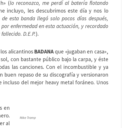
h» (
lo reconozco, me perdí al batería flotando
e incluyo, les descubrimos este día y nos lo
e de esta banda llegó solo pocos días después,
e por enfermedad en esta actuación, y recordado
fallecido. D.E.P.
).
 los alicantinos
BADANA
que «jugaban en casa»,
sol, con bastante público bajo la carpa, y éste
odas las canciones. Con el incombustible y ya
 un buen repaso de su discografía y versionaron
e incluso del mejor heavy metal foráneo. Unos
s en
ero.
Mike Tramp
er al