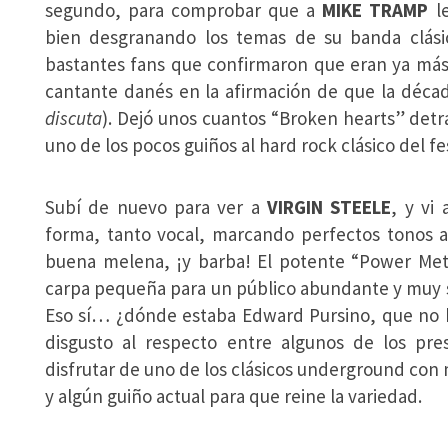
segundo, para comprobar que a
MIKE TRAMP
le
bien desgranando los temas de su banda clásic
bastantes fans que confirmaron que eran ya más 
cantante danés en la afirmación de que la década
discuta
). Dejó unos cuantos “Broken hearts” detrá
uno de los pocos guiños al hard rock clásico del fe
Subí de nuevo para ver a
VIRGIN STEELE
, y vi
forma, tanto vocal, marcando perfectos tonos a
buena melena, ¡y barba! El potente “Power Meta
carpa pequeña para un público abundante y muy s
Eso sí… ¿dónde estaba Edward Pursino, que no h
disgusto al respecto entre algunos de los pr
disfrutar de uno de los clásicos underground con m
y algún guiño actual para que reine la variedad.