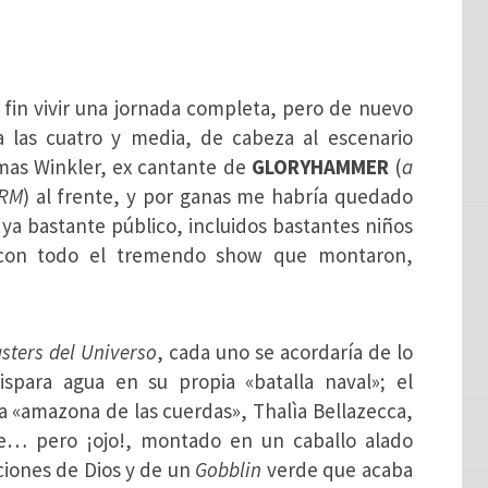
r fin vivir una jornada completa, pero de nuevo
 a las cuatro y media, de cabeza al escenario
as Winkler, ex cantante de
GLORYHAMMER
(
a
ORM
) al frente, y por ganas me habría quedado
 ya bastante público, incluidos bastantes niños
y con todo el tremendo show que montaron,
sters del Universo
, cada uno se acordaría de lo
ispara agua en su propia «batalla naval»; el
 la «amazona de las cuerdas», Thalìa Bellazecca,
e… pero ¡ojo!, montado en un caballo alado
iciones de Dios y de un
Gobblin
verde que acaba