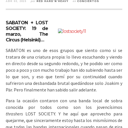
ABR 03, 2015
por
RED HARD´N´HEAVY
en
CONCIERTOS
SABATON + LOST
SOCIETY: 19 de
marzo, The
Circus (Helsinki)…
SABATON es uno de esos grupos que siento como si se
tratara de una criatura propia: lo llevo escuchando y viendo
en directo desde su segundo redondo, y he podido ver como
poco a poco y con mucho trabajo han ido subiendo hasta ser
lo que son,
y eso que temí por su continuidad cuando
sufrieron una desbandada brutal quedándose solo Joakim y
Pär. Pero finalmente han sabido salir adelante.
Para la ocasión contaron con una banda local de sobra
conocida por todos como son los jovencísimos
thrashers
LOST SOCIETY. Y he aquí que aprovecho para
quejarme, que sinceramente estoy hasta los mismísimos de
que todas las bandas internacionales cuando pasan de gira