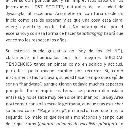
al tema. Con puntualidad y sin imprevistos saltaron los
jovenzuelos LOST SOCIETY, naturales de la ciudad de
Jyväskylä, al escenario. Arremetieron con furia desde un
inicio como era de esperar, y es que una cosa está clara:
energía y entrega no les falta. No paran quietos por el
escenario, y con esa forma de hacer
headbanging
habrá que
ver cómo les respetan los años.
Su estética puede gustar o no (soy de los del NO),
claramente influenciados por los mejores SUICIDAL
TENDENCIES tanto en pintas como en sonido y actitud,
pero les queda mucho camino por recorrer. Sí, como
instrumentistas lo clavan, su edad hace tiempo que dejó de
ser un “handycap”, aunque tienen todavía muchos aspectos
por pulir. Por ejemplo sus temas se parecen demasiado
entre sí, y no se sabe muy bien si se inclinan por la Bay Area
norteamericana o la escuela germana, aunque tras escuchar
su nuevo corte, “Rage me up”, en directo, creo que más lo
segundo. Lo malo es que suenan monótonos y tengo que
decir que Samy (
guitarra además de vocalista principal
) en