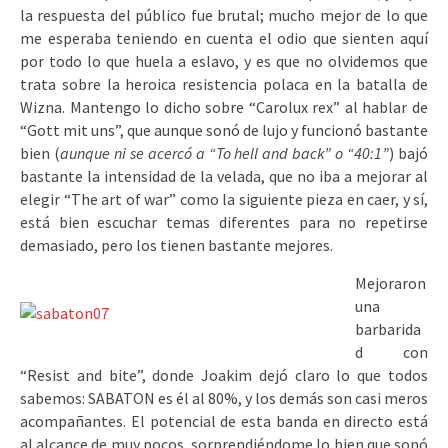
la respuesta del público fue brutal; mucho mejor de lo que
me esperaba teniendo en cuenta el odio que sienten aquí
por todo lo que huela a eslavo, y es que no olvidemos que
trata sobre la heroica resistencia polaca en la batalla de
Wizna. Mantengo lo dicho sobre “Carolux rex” al hablar de
“Gott mit uns”, que aunque sonó de lujo y funcionó bastante
bien (
aunque ni se acercó a “To hell and back” o “40:1”
) bajó
bastante la intensidad de la velada, que no iba a mejorar al
elegir “The art of war” como la siguiente pieza en caer, y sí,
está bien escuchar temas diferentes para no repetirse
demasiado, pero los tienen bastante mejores.
Mejoraron
una
barbarida
d con
“Resist and bite”, donde Joakim dejó claro lo que todos
sabemos: SABATON es él al 80%, y los demás son casi meros
acompañantes. El potencial de esta banda en directo está
al alcance de muy pocos, sorprendiéndome lo bien que sonó