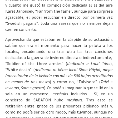
y cuanto me gustó la composición dedicada al as del aire
Karel Janousek, “Far from the fame”, aunque para sorpresa
agradable, el poder escuchar en directo por primera vez
“Swedish pagans”, toda una rareza que no siempre dejan
caer en concierto.
Aprovechando que estaban en la cúspide de su actuación,
sabían que era el momento para hacer la pelota a los
locales, encadenando una tras otra las tres canciones
dedicadas a la guerra de invierno directa o indirectamente,
“Soldier of the three armies” (
dedicada a Lauri Törni
),
“White death” (
dedicada al héroe local Simo Häyhä, mejor
francotirador de la historia con más de 500 bajas acreditadas
en menos de tres meses
) y como no, “Talvisota” (
Talvi =
invierno, Sota = guerra
). Os podéis imaginar la que se lió en la
sala en un momento,
moshpits
incluidos… Sí, en un
concierto de SABATON hubo
moshpits
. Tras esto se
retirarían entre gritos de los presentes pidiendo más y,
como no podía ser de otro modo, más tuvimos, aunque no