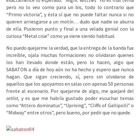
exactamente lo esperado. “Night witches” no es mal tema
pero no lo veo como para un bis, todo lo contrario que
“Primo victoria”, y ésta sí que no puede faltar nunca si no
quieren arriesgarse a un motín… dudo que nadie se aburra
de ella. Pusieron punto y final a una velada genial con la
curiosa “Metal crüe” como ya viene siendo habitual.
No puedo quejarme la verdad, que la entrega de la banda fue
increíble, ojala muchas formaciones no olvidaran quienes
los han llevado donde están, pero lo hacen, algo que
SABATON a día de hoy aún no ha hecho y espero que nunca
hagan. Que sigan creciendo, sí, pero sin olvidarse de
aquellos que los apoyamos en salas con apenas 50 personas
frente al escenario. Por quejarme de algo, me quejaré del
setlist,
y es que me habría gustado poder escuchar temas
como “Attero dominatus”, “Uprising”, “Cliffs of Gallipolli” o
“Midway” entre otros”, pero bueno, por pedir que no quede.