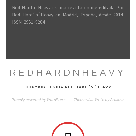
Red Hard n Heavy es una revista online editada Por
Red Hard´n´Heavy en Madrid, España, desde 2014.
ISSN: 2951-9284
REDHARDNHEAVY
COPYRIGHT 2014 RED HARD´N´HEAVY
Proudly powered by WordPress
—
Theme: JustWrite by
Acosmin