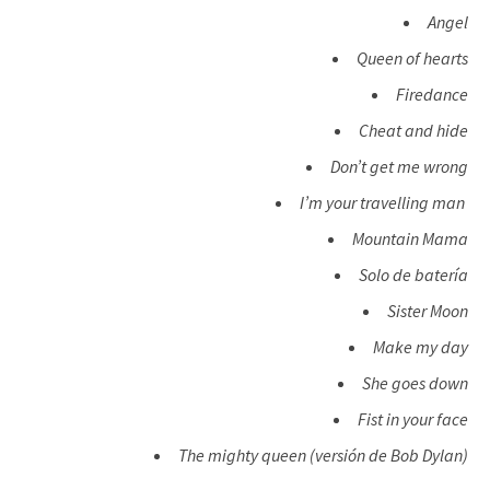
Angel
Queen of hearts
Firedance
Cheat and hide
Don’t get me wrong
I’m your travelling man
Mountain Mama
Solo de batería
Sister Moon
Make my day
She goes down
Fist in your face
The mighty queen (versión de Bob Dylan)