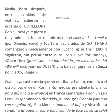
Media hora después,
entre sonidos de
CORELEONI
violines, salieron al
escenario CORELEONI.
Con el local ya repleto y
muy animado, los ex-miembros (
en el caso de Leo Leoni e
Igor Gianola, vaya
) y los fans declarados de GOTTHARD
comenzaron precisamente con «Standing in the light» y
siguieron, sin pausa entre ellas, con «Love for money»,
«Open fire» (
graciosamente introducida por los acordes de
l
«
We will rock you» de QUEEN
) y la balada, gigante en Suiza
por cierto, «Angel».
Cuando ya casi parecía que no nos iban a hablar, comenzó el
otro show, el de un Ronnie Romero sorprendente (
al menos
para mí, ahora lo explico
) en franca camaradería con un Leo
Leoni muy animado y divertido, y unos Igor Gianola (
virtuoso
con su guitarra
), Mila Merker (
potente al bajo
) y Alex Motta
(
brutal a la batería, sobre todo cuando le tocó hacer su solo
)