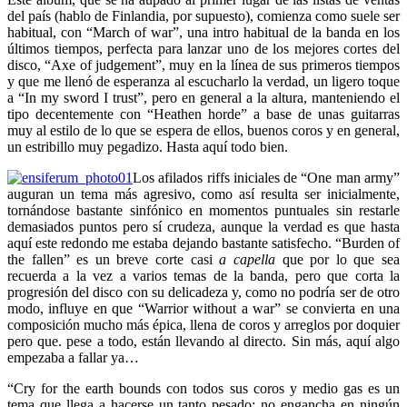
del país (hablo de Finlandia, por supuesto), comienza como suele ser
habitual, con “March of war”, una intro habitual de la banda en los
últimos tiempos, perfecta para lanzar uno de los mejores cortes del
disco, “Axe of judgement”, muy en la línea de sus primeros tiempos
y que me llenó de esperanza al escucharlo la verdad, un ligero toque
a “In my sword I trust”, pero en general a la altura, manteniendo el
tipo decentemente con “Heathen horde” a base de unas guitarras
muy al estilo de lo que se espera de ellos, buenos coros y en general,
un estribillo muy pegadizo. Hasta aquí todo bien.
Los afilados riffs iniciales de “One man army”
auguran un tema más agresivo, como así resulta ser inicialmente,
tornándose bastante sinfónico en momentos puntuales sin restarle
demasiados puntos pero sí crudeza, aunque la verdad es que hasta
aquí este redondo me estaba dejando bastante satisfecho. “Burden of
the fallen” es un breve corte casi
a capella
que por lo que sea
recuerda a la vez a varios temas de la banda, pero que corta la
progresión del disco con su delicadeza y, como no podría ser de otro
modo, influye en que “Warrior without a war” se convierta en una
composición mucho más épica, llena de coros y arreglos por doquier
pero que. pese a todo, están llevando al directo. Sin más, aquí algo
empezaba a fallar ya…
“Cry for the earth bounds con todos sus coros y medio gas es un
tema que llega a hacerse un tanto pesado; no engancha en ningún