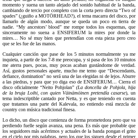
momento y suena un tanto alejado del sonido habitual de la banda,
cambiando de tercio por completo con la corta pero directa “Two of
spades” (¿guiño a MOTÖRHEAD?), el tema macarra del disco, por
llamarlo de algún modo, aunque se queda un poco en tierra de
nadie. “My ancestors’ blood” me rompe todos los esquemas, que
sinceramente no suena a ENSIFERUM la mires por donde la
mires… No sé muy bien que pretendían con esta pieza pero creo
que se les fue de las manos.
Cualquier canción que pase de los 5 minutos normalmente ya me
inquieta, a partir de los 7-8 me preocupa, y si pasa de los 10 minutos
me aterra pues, pocas, muy pocas acaban gustándome de verdad.
Así, gustos personales aparte, mucho me temo que “Descendants,
defiance, domination” no será una de las elegidas ni de lejos. Aburre
a las piedras, y para que yo diga eso de ENSIFERUM… Cierra el
disco oficialmente “Neito Pohjolan”
(La doncella de Pohjola, hija
de la bruja Loihi, con quien Väinämöinen pretendía casarse
), un
tema indescriptible cantado por Netta, y es que teniendo en cuenta
que tratamos una parte del Kalevala, no entiendo está mezcla de
country con música tradicional finesa.
Lo dicho, un disco que comienza de forma prometedora pero que va
perdiendo fuelle según avanza, una pena. Es más que probable que
los seguidores más acérrimos y actuales de la banda pongan el grito
en el cielo por mis palabras, pero los que los siguen desde el primer