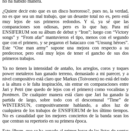
no ha habido manera.
¿Quiere decir esto que es un disco horroroso?, pues no, la verdad,
no es que sea un mal trabajo, que un desastre total no es, pero está
muy lejos de sus primeros redondos. Y sí, ya sé que las
comparaciones son odiosas, pero es lo que hay. Para mí
ENSIFERUM son su álbum de debut y “Iron”; luego con “Victory
songs” y “From afar” mantuvieron el tipo, menos con el segundo
que con el primero, y se pegaron el batacazo con “Unsung héroes”.
Este “One man army” supone una mejora con respecto a su
predecesor, pero está muy lejos de tener el gancho de sus dos
primeros trabajos.
Ya no tienen la intensidad de antaño, los arreglos, coros y toques
power metaleros han ganado terreno, demasiado a mi parecer, y a
nivel compositivo está claro que Markus (Toivonen) no está del todo
a la altura o le falta inspiración, sin entrar en comparaciones entre
Jari y Petri (me quedo de lejos con el primero) como vocalistas y
frontmen
. De cualquier manera está claro que Jari ha ganado la
partida de largo, sobre todo con el descomunal “Time” de
WINTERSUN, compositivamente hablando, a años luz de
cualquiera de los trabajos de ENSIFERUM de los último tiempos.
No es casualidad que los mejores conciertos de la banda sean los
que centran su repertorio en su primera época.
Este álbum, que se ha aupado al primer lugar de las listas de ventas