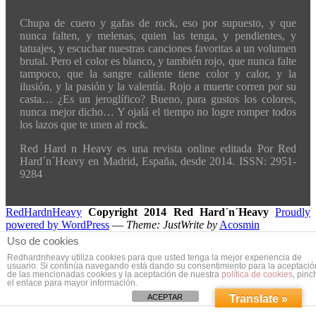
Chupa de cuero y gafas de rock, eso por supuesto, y que
nunca falten, y melenas, quien las tenga, y pendientes, y
tatuajes, y escuchar nuestras canciones favoritas a un volumen
brutal. Pero el color es blanco, y también rojo, que nunca falte
tampoco, que la sangre caliente tiene color y calor, y la
ilusión, y la pasión y la valentía. Rojo a muerte corren por su
casta… ¿Es un jeroglífico? Bueno, para gustos los colores,
nunca mejor dicho… Y ojalá el tiempo no logre romper todos
los lazos que te unen al rock.
Red Hard n Heavy es una revista online editada Por Red
Hard´n´Heavy en Madrid, España, desde 2014. ISSN: 2951-
9284
RedHardnHeavy
Copyright 2014 Red Hard´n´Heavy
Proudly
powered by WordPress
—
Theme: JustWrite by
Acosmin
Uso de cookies
Redhardnheavy utiliza cookies para que usted tenga la mejor experiencia de
usuario. Si continúa navegando está dando su consentimiento para la aceptació
de las mencionadas cookies y la aceptación de nuestra
política de cookies
, pinc
el enlace para mayor información.
ACEPTAR
Translate »