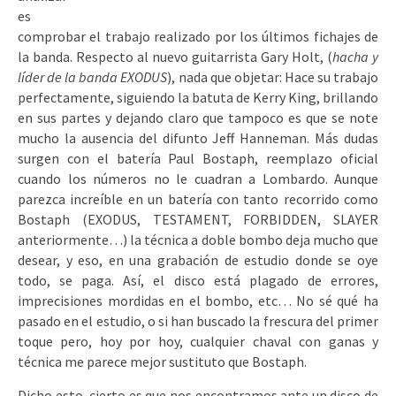
es
comprobar el trabajo realizado por los últimos fichajes de
la banda. Respecto al nuevo guitarrista Gary Holt, (
hacha y
líder de la banda EXODUS
), nada que objetar: Hace su trabajo
perfectamente, siguiendo la batuta de Kerry King, brillando
en sus partes y dejando claro que tampoco es que se note
mucho la ausencia del difunto Jeff Hanneman. Más dudas
surgen con el batería Paul Bostaph, reemplazo oficial
cuando los números no le cuadran a Lombardo. Aunque
parezca increíble en un batería con tanto recorrido como
Bostaph (EXODUS, TESTAMENT, FORBIDDEN, SLAYER
anteriormente…) la técnica a doble bombo deja mucho que
desear, y eso, en una grabación de estudio donde se oye
todo, se paga. Así, el disco está plagado de errores,
imprecisiones mordidas en el bombo, etc… No sé qué ha
pasado en el estudio, o si han buscado la frescura del primer
toque pero, hoy por hoy, cualquier chaval con ganas y
técnica me parece mejor sustituto que Bostaph.
Dicho esto, cierto es que nos encontramos ante un disco de