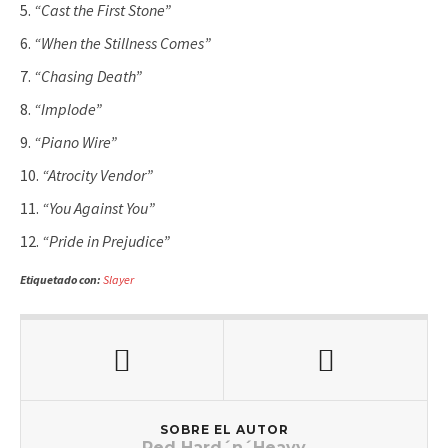
“Cast the First Stone”
“When the Stillness Comes”
“Chasing Death”
“Implode”
“Piano Wire”
“Atrocity Vendor”
“You Against You”
“Pride in Prejudice”
Etiquetado con:
Slayer
SOBRE EL AUTOR
Red Hard´n´Heavy