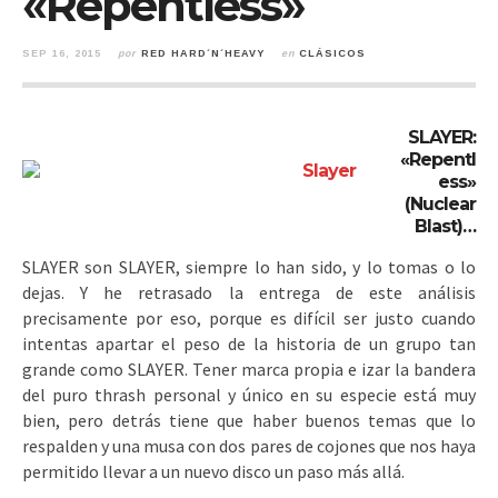
«Repentless»
SEP 16, 2015
por
RED HARD´N´HEAVY
en
CLÁSICOS
SLAYER:
«Repentl
ess»
(Nuclear
Blast)…
SLAYER son SLAYER, siempre lo han sido, y lo tomas o lo
dejas. Y he retrasado la entrega de este análisis
precisamente por eso, porque es difícil ser justo cuando
intentas apartar el peso de la historia de un grupo tan
grande como SLAYER. Tener marca propia e izar la bandera
del puro thrash personal y único en su especie está muy
bien
, pero detrás tiene que haber buenos temas que lo
respalden y una musa con dos pares de cojones que nos haya
permitido llevar a un nuevo disco un paso más allá.