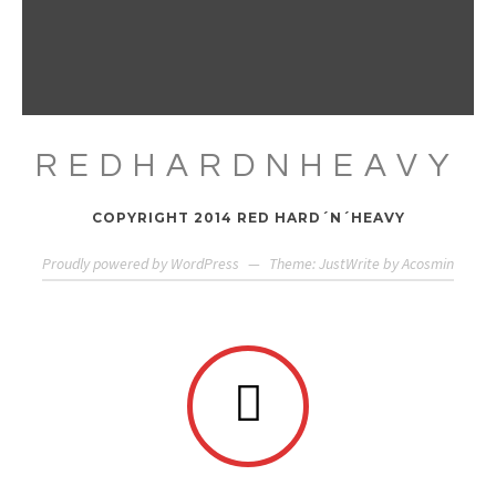
REDHARDNHEAVY
COPYRIGHT 2014 RED HARD´N´HEAVY
Proudly powered by WordPress
—
Theme: JustWrite by
Acosmin