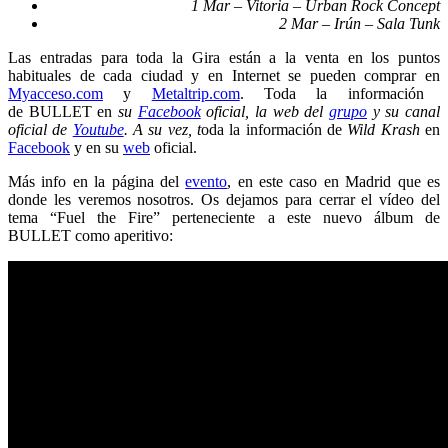
1 Mar – Vitoria – Urban Rock Concept
2 Mar – Irún – Sala Tunk
Las entradas para toda la Gira están a la venta en los puntos
habituales de cada ciudad y en Internet se pueden comprar en
Myacceso.com
y
Metaltrip.com
. Toda la información
de BULLET en
su
Facebook
oficial, la web del
grupo
y su canal
oficial de
Youtube
. A su vez, t
oda la información de
Wild Krash
en
Facebook
y en su
web
oficial.
Más info en la página del
evento
, en este caso en Madrid que es
donde les veremos nosotros. Os dejamos para cerrar el vídeo del
tema “Fuel the Fire” perteneciente a este nuevo álbum de
BULLET
como aperitivo: