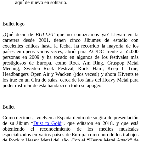
aquí de nuevo en solitario.
Bullet logo
¿Qué decir de
BULLET
que no conozcamos ya? Llevan en la
carretera desde 2001, tienen cinco álbumes de estudio con
excelentes críticas hasta la fecha, ha recorrido la mayoría de los
países europeos varias veces, abrió para AC/DC frente a 55.000
personas en 2009 y ha tocado en algunos de los festivales más
prestigiosos de Europa, como Rock Am Ring, Graspop Metal
Meeting, Sweden Rock Festival, Rock Hard, Keep It True,
Headbangers Open Air y Wacken (¡dos veces!) y ahora Kivents te
los trae en un Gira de salas, cerca de los fans del Heavy Metal para
poder disfrutar de esta bandaza en todo su apogeo.
Bullet
Como decimos, vuelven a España dentro de su gira de presentación
de su álbum “
Dust to Gold
”, que editaron en 2018, y que está
obteniendo el reconocimiento de los medios musicales
especializados en varios países de Europa como uno de los trabajos
de Rock y Heavy Metal del año. Con el “Heavy Metal Attack” de