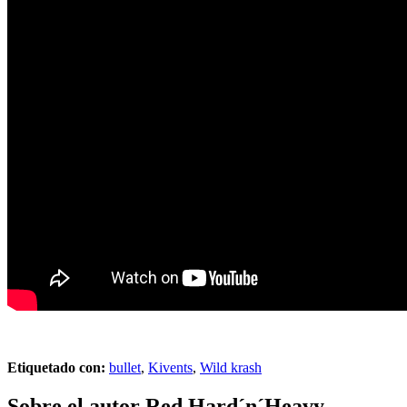
Etiquetado con:
bullet
,
Kivents
,
Wild krash
Sobre el autor
Red Hard´n´Heavy