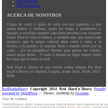
FACEBOOK
INSTAGRAM
ACERCA DE NOSOTROS
Chupa de cuero y gafas de rock, eso por supuesto, y que
nunca falten, y melenas, quien las tenga, y pendientes, y
tatuajes, y escuchar nuestras canciones favoritas a un volumen
brutal. Pero el color es blanco, y también rojo, que nunca falte
tampoco, que la sangre caliente tiene color y calor, y la
ilusión, y la pasión y la valentía. Rojo a muerte corren por su
casta… ¿Es un jeroglífico? Bueno, para gustos los colores,
nunca mejor dicho… Y ojalá el tiempo no logre romper todos
los lazos que te unen al rock.
Red Hard n Heavy es una revista online editada Por Red
Hard´n´Heavy en Madrid, España, desde 2014. ISSN: 2951-
9284
RedHardnHeavy
Copyright 2014 Red Hard´n´Heavy
Proudly
powered by WordPress
—
Theme: JustWrite by
Acosmin
Uso de cookies
Redhardnheavy utiliza cookies para que usted tenga la mejor experiencia de us
mencionadas cookies y la aceptación de nuestra
política de cookies
, pinche el 