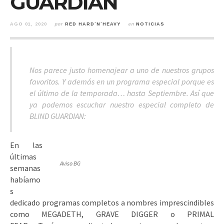
GUARDIAN
AGO 01, 2020
por
RED HARD´N´HEAVY
en
NOTICIAS
Nos parece justo homenajear a uno de nuestros grupos
favoritos. Y además en un programa especial porque es
el último de la temporada… hasta Septiembre. Así que
ya podemos escuchar nuestro especial completo de
BLIND GUARDIAN:
En las
últimas
Aviso BG
semanas
habíamo
s
dedicado programas completos a nombres imprescindibles
como MEGADETH, GRAVE DIGGER o PRIMAL