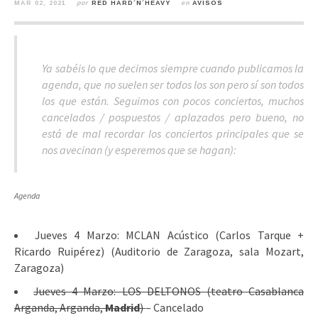
MAR 02, 2021
por
RED HARD´N´HEAVY
en
AVISOS
Ya sabéis lo que decimos siempre cuando publicamos la
agenda, que no suelen ser todos los son pero sí son todos
los que están. Seguimos con pocos conciertos, muchos
cancelados / pospuestos / aplazados pero bueno, no
está de mal recordar los conciertos principales que se
nos avecinan (y esperemos que se hagan):
Agenda
Jueves 4 Marzo: MCLAN Acústico (Carlos Tarque +
Ricardo Ruipérez) (Auditorio de Zaragoza, sala Mozart,
Zaragoza)
Jueves 4 Marzo: LOS DELTONOS (teatro Casablanca
Arganda, Arganda,
Madrid
)
– Cancelado