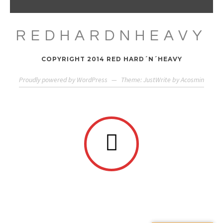
REDHARDNHEAVY
COPYRIGHT 2014 RED HARD´N´HEAVY
Proudly powered by WordPress
—
Theme: JustWrite by
Acosmin