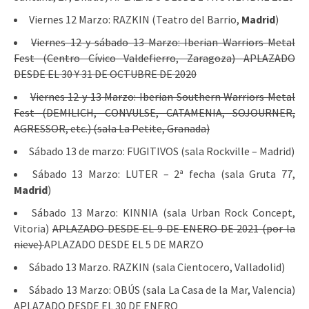
Viernes 12 Marzo: RAZKIN (Teatro del Barrio,
Madrid
)
Viernes 12 y sábado 13 Marzo: Iberian Warriors Metal
Fest (Centro Cívico Valdefierro, Zaragoza) APLAZADO
DESDE EL 30 Y 31 DE OCTUBRE DE 2020
Viernes 12 y 13 Marzo: Iberian Southern Warriors Metal
Fest (DEMILICH, CONVULSE, CATAMENIA, SOJOURNER,
AGRESSOR, etc.) (sala La Petite, Granada)
Sábado 13 de marzo: FUGITIVOS (sala Rockville – Madrid)
Sábado 13 Marzo: LUTER – 2ª fecha (sala Gruta 77,
Madrid
)
Sábado 13 Marzo: KINNIA (sala Urban Rock Concept,
Vitoria)
APLAZADO DESDE EL 9 DE ENERO DE 2021 (por la
nieve)
APLAZADO DESDE EL 5 DE MARZO
Sábado 13 Marzo. RAZKIN (sala Cientocero, Valladolid)
Sábado 13 Marzo: OBÚS (sala La Casa de la Mar, Valencia)
APLAZADO DESDE EL 30 DE ENERO