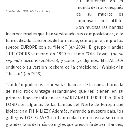
Su influencia en el
mundo del rock después
Estatua de THIN LIZZY en Dublin
de su muerte es
inmensa e indiscutible.
Son muchas las bandas
internacionales que han versionado sus composiciones, o le
han dedicado canciones de homenaje, como por ejemplo los
suecos EUROPE con su “Hero” (
en 2004
). El grupo irlandés
THE CORRS versionó en 1999 su tema “Old Town” (
de su
segundo disco en solitario
), y como ya dijimos, METALLICA
endureció su versión rockera de la tradicional “Whiskey In
The Jar” (
en 1998
).
También podemos citar varias bandas de la nueva hornada
de hard rock vintage escandinavo que les tienen en su
primera línea de influencias: SVARTANATT, LUCIFER o DEAD
LORD son algunas de las bandas del Norte de Europa que
idolatran a THIN LIZZY. Además, mirando a nuestro país, los
gallegos LOS SUAVES no han dudado en mostrarse como
grandes fans del músico inglés que presumía de ser irlandés,