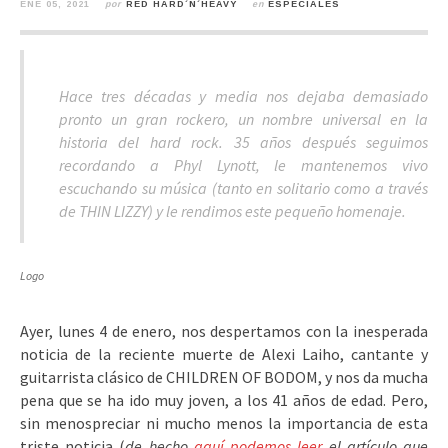
ENE 05, 2021
por
RED HARD´N´HEAVY
en
ESPECIALES
Hace tres décadas y media nos dejaba demasiado
pronto un gran rockero, un nombre universal en la
historia del hard rock. 35 años después seguimos
recordando a Phyl Lynott, le mantenemos vivo
escuchando su música (tanto en solitario como a través
de THIN LIZZY) y le rendimos este pequeño homenaje.
Logo
Ayer, lunes 4 de enero, nos despertamos con la inesperada
noticia de la reciente muerte de Alexi Laiho, cantante y
guitarrista clásico de CHILDREN OF BODOM, y nos da mucha
pena que se ha ido muy joven, a los 41 años de edad. Pero,
sin menospreciar ni mucho menos la importancia de esta
triste noticia (
de hecho
aquí podemos leer
el artículo que