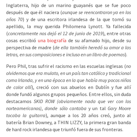
Inglaterra, hijo de un marino guayanés que se fue poco
después de que él naciera (
aunque se reencontraron ya en los
años 70
) y de una escritora irlandesa de la que tomó su
apellido, la muy querida Philomena Lynott. Ya fallecida
(
concretamente nos dejó el 12 de junio de 2019
), entre otras
cosas escribió
una biografía
de su afamado hijo, desde su
perspectiva de madre (
de ella también heredó su amor a las
letras, en sus composiciones e incluso en un libro de poemas
).
Pero Phil, tras sufrir el racismo en las escuelas inglesas (
no
olvidemos que era mulato, en un país tan católico y tradicional
como Irlanda, y en una época en la que había muy pocos niños
de color allí
), creció con sus abuelos en Dublín y fue allí
donde fundó algunos grupos pequeños. Entre ellos, sin duda
destacamos
SKID ROW (obviamente nada que ver con los
norteamericanos)
,
donde sólo cantaba
y un tal
Gary Moore
tocaba la guitarra
), aunque a los 20 años creó, junto al
batería Brian Downey, a THIN LIZZY, la primera gran banda
de hard rock irlandesa que triunfó fuera de sus fronteras.