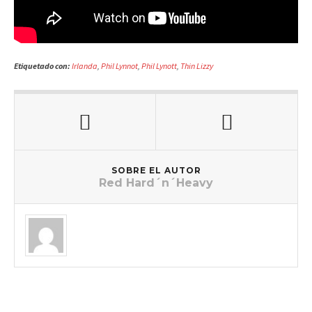
Etiquetado con:
Irlanda
,
Phil Lynnot
,
Phil Lynott
,
Thin Lizzy
SOBRE EL AUTOR
Red Hard´n´Heavy