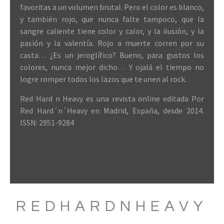
favoritas a un volumen brutal. Pero el color es blanco,
y también rojo, que nunca falte tampoco, que la
sangre caliente tiene color y calor, y la ilusión, y la
pasión y la valentía. Rojo a muerte corren por su
casta… ¿Es un jeroglífico? Bueno, para gustos los
colores, nunca mejor dicho… Y ojalá el tiempo no
logre romper todos los lazos que te unen al rock.
Red Hard n Heavy es una revista online editada Por
Red Hard´n´Heavy en Madrid, España, desde 2014.
ISSN: 2951-9284
REDHARDNHEAVY