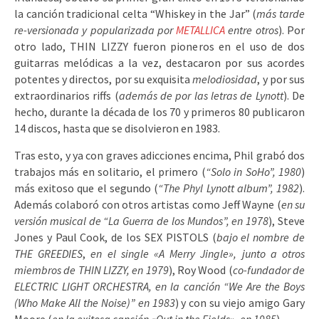
la canción tradicional celta “Whiskey in the Jar” (
más tarde
re-versionada y popularizada por
METALLICA
entre otros
). Por
otro lado, THIN LIZZY fueron pioneros en el uso de dos
guitarras melódicas a la vez, destacaron por sus acordes
potentes y directos, por su exquisita
melodiosidad
, y por sus
extraordinarios riffs (
además de por las letras de
Lynott
). De
hecho, durante la década de los 70 y primeros 80 publicaron
14 discos, hasta que se disolvieron en 1983.
Tras esto, y ya con graves adicciones encima, Phil grabó dos
trabajos más en solitario, el primero (
“Solo in SoHo”, 1980
)
más exitoso que el segundo (
“The Phyl Lynott album”, 1982
).
Además colaboró con otros artistas como Jeff Wayne (
en su
versión musical de “La Guerra de los Mundos”, en 1978
), Steve
Jones y Paul Cook, de los SEX PISTOLS (
bajo el nombre de
THE GREEDIES
,
en el single «A Merry Jingle», junto a otros
miembros de THIN LIZZY, en 1979
), Roy Wood (
co-fundador de
ELECTRIC LIGHT ORCHESTRA, en la canción “We Are the Boys
(Who Make All the Noise)” en 1983
) y con su viejo amigo Gary