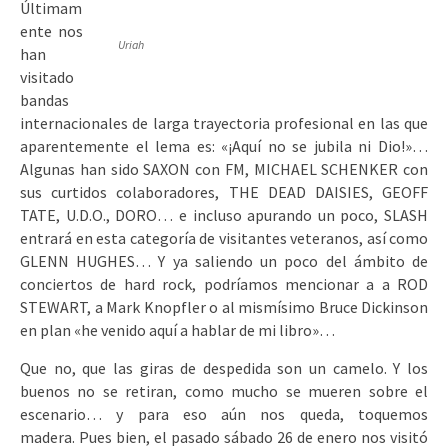
Últimam
ente nos
Uriah
han
visitado
bandas
internacionales de larga trayectoria profesional en las que
aparentemente el lema es: «¡Aquí no se jubila ni Dio!»…
Algunas han sido SAXON con FM, MICHAEL SCHENKER con
sus curtidos colaboradores, THE DEAD DAISIES, GEOFF
TATE, U.D.O., DORO… e incluso apurando un poco, SLASH
entrará en esta categoría de visitantes veteranos, así como
GLENN HUGHES… Y ya saliendo un poco del ámbito de
conciertos de hard rock, podríamos mencionar a a ROD
STEWART, a Mark Knopfler o al mismísimo Bruce Dickinson
en plan «he venido aquí a hablar de mi libro»…
Que no, que las giras de despedida son un camelo. Y los
buenos no se retiran, como mucho se mueren sobre el
escenario… y para eso aún nos queda, toquemos
madera. Pues bien, el pasado sábado 26 de enero nos visitó