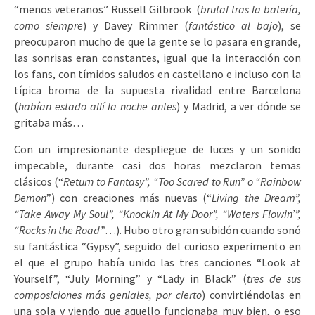
“menos veteranos” Russell Gilbrook (
brutal tras la batería,
como siempre
) y Davey Rimmer (
fantástico al bajo
), se
preocuparon mucho de que la gente se lo pasara en grande,
las sonrisas eran constantes, igual que la interacción con
los fans, con tímidos saludos en castellano e incluso con la
típica broma de la supuesta rivalidad entre Barcelona
(
habían estado allí la noche antes
) y Madrid, a ver dónde se
gritaba más…
Con un impresionante despliegue de luces y un sonido
impecable, durante casi dos horas mezclaron temas
clásicos (“
Return to Fantasy”, “Too Scared to Run” o “Rainbow
Demon
”) con creaciones más nuevas (“
Living the Dream”,
“Take Away My Soul”, “Knockin At My Door”, “Waters Flowin’”,
“Rocks in the Road”
…). Hubo otro gran subidón cuando sonó
su fantástica “Gypsy”, seguido del curioso experimento en
el que el grupo había unido las tres canciones “Look at
Yourself”, “July Morning” y “Lady in Black” (
tres de sus
composiciones más geniales, por cierto
) convirtiéndolas en
una sola y viendo que aquello funcionaba muy bien, o eso