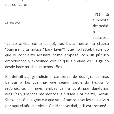
nos contaron.
Tras la
supuesta
URIAH HEEP
despedid
a
sudorosa
(tanto arriba como abajo), los bises fueron la clásica
“Sunrise” y la mítica “Easy Livin’”, ¡que no falte!, haciendo
que el concierto acabara como empezó, con un público
emocionado y extasiado con la que sin duda es SU grupo
desde hace muchos muchos años.
En definitiva, grandísimo concierto de dos grandísimas
bandas a las que hay que seguir siguiendo (
valga la
redundancia…
), pues ambas van a continuar dándonos
alegrías y grandes momentos, sin duda. Por cierto, Bernie
Shaw incitó a la gente a que volviéramos a verles si vuelven
por aquí el año que viene. Ojalá sea verdad, ¡allí estaremos!