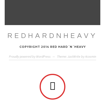
REDHARDNHEAVY
COPYRIGHT 2014 RED HARD´N´HEAVY
Proudly powered by WordPress
—
Theme: JustWrite by
Acosmin