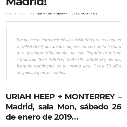
Madrid!
ENE 31, 2019
por
RED HARD´N´HEAVY
en
CONCIERTOS
Era noche de hard rock clásico en Madrid y de reivindicar
a URIAH HEEP, una de las mejores bandas de la historia
que, incomprensiblemente, no han llegado al mismo
status que DEEP PURPLE, ZEPPELIN, SABBATH y demás,
jugando totalmente en la misma liga. Y casi 50 años
después, siguen increíbles.
URIAH HEEP + MONTERREY –
Madrid, sala Mon, sábado 26
de enero de 2019…