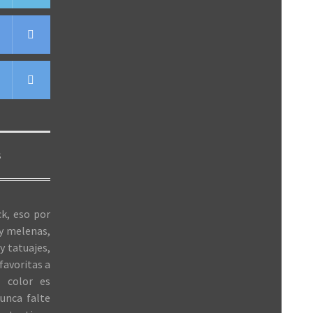
S
k, eso por
 y melenas,
y tatuajes,
favoritas a
 color es
unca falte