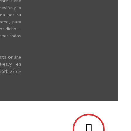
ente tiene
 pasión y la
ren por su
ueno, para
jor dicho…
mper todos
sta online
Heavy en
SSN: 2951-