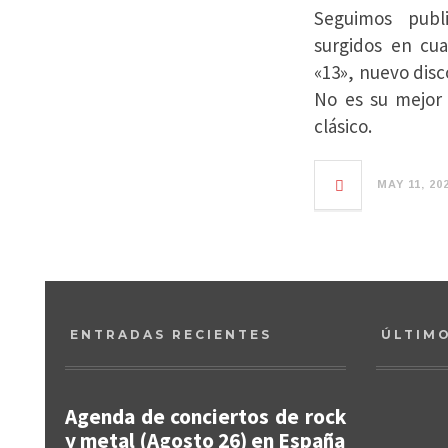
Seguimos publ
surgidos en cu
«13», nuevo dis
No es su mejor 
clásico.
MAY 11, 20
ENTRADAS RECIENTES
ÚLTIM
Agenda de conciertos de rock
y metal (Agosto 26) en España