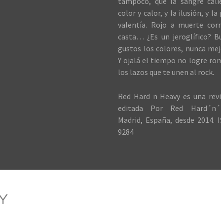
tampoco, que la sangre cali
color y calor, y la ilusión, y la
valentía. Rojo a muerte cor
casta… ¿Es un jeroglífico? B
gustos los colores, nunca me
Y ojalá el tiempo no logre ro
los lazos que te unen al rock.
Red Hard n Heavy es una revi
editada Por Red Hard´n´
Madrid, España, desde 2014. I
9284
Y