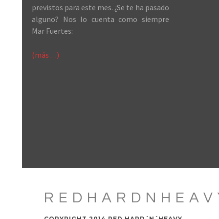
previstos para este mes. ¿Se te ha pasado
alguno? Nos lo cuenta como siempre
Mar Fuertes:
(más…)
REDHARDNHEAV
COPYRIGHT 2014 RED HARD´N´HEAVY