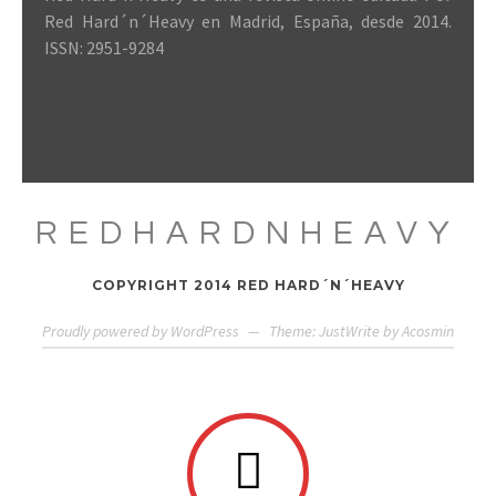
Red Hard´n´Heavy en Madrid, España, desde 2014.
ISSN: 2951-9284
REDHARDNHEAVY
COPYRIGHT 2014 RED HARD´N´HEAVY
Proudly powered by WordPress
—
Theme: JustWrite by
Acosmin