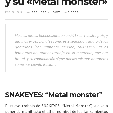
y su «Metal monster»
ENE 23, 2018
por
RED HARD´N´HEAVY
en
DISCOS
Muchos discos buenos salieron en 2017 en nuestro país, y
algunos excepcionales como este segundo trabajo de los
gaditanos (con cantante rumano) SNAKEYES. Ya os
hablamos del primer trabajo en su momento, que era
brutal, y su continuación sigue por los mismos derroteros
como nos cuenta Rocío…
SNAKEYES: “Metal monster”
El nuevo trabajo de SNAKEYES, “Metal Monster”, vuelve a
poner de manifiesto el altísimo nivel de los lanzamientos