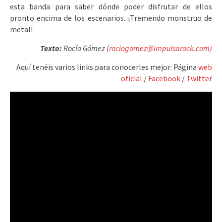
esta banda para saber dónde poder disfrutar de ellos
pronto encima de los escenarios. ¡Tremendo monstruo de
metal!
Texto:
Rocío Gómez (
rociogomez@impulsarock.com)
Aquí tenéis varios links para conocerles mejor: Página
web
oficial
/
Facebook
/
Twitter