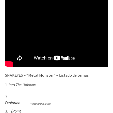
SNAKEYES – “Metal Monster” – Listado de temas:
Into The Unknow
Evolution
Portada del disco
(Point