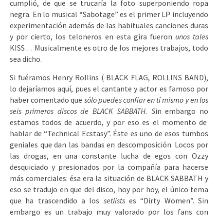
cumplió, de que se trucaría la foto superponiendo ropa
negra. En lo musical “Sabotage” es el primer LP incluyendo
experimentación además de las habituales canciones duras
y por cierto, los teloneros en esta gira fueron
unos tales
KISS… Musicalmente es otro de los mejores trabajos, todo
sea dicho.
Si fuéramos Henry Rollins ( BLACK FLAG, ROLLINS BAND),
lo dejaríamos aquí, pues el cantante y actor es famoso por
haber comentado que
sólo puedes confiar en tí mismo y en los
seis primeros discos de BLACK SABBATH. S
in embargo no
estamos todos de acuerdo, y por eso es el momento de
hablar de “Technical Ecstasy”. Éste es uno de esos tumbos
geniales que dan las bandas en descomposición. Locos por
las drogas, en una constante lucha de egos con Ozzy
desquiciado y presionados por la compañía para hacerse
más comerciales: ésa era la situación de BLACK SABBATH y
eso se tradujo en que del disco, hoy por hoy, el único tema
que ha trascendido a los
setlists
es “Dirty Women”. Sin
embargo es un trabajo muy valorado por los fans con