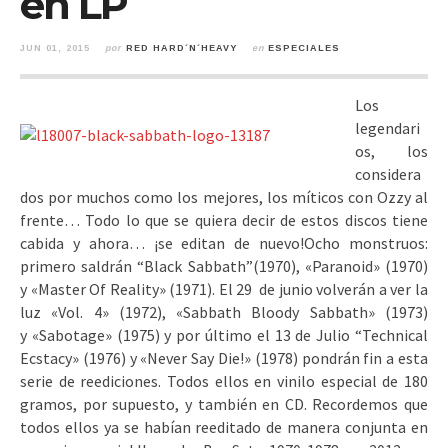
en LP
JUN 01, 2015
por
RED HARD´N´HEAVY
en
ESPECIALES
Los
legendari
os, los
considera
dos por muchos como los mejores, los míticos con Ozzy al
frente… Todo lo que se quiera decir de estos discos tiene
cabida y ahora… ¡se editan de nuevo!
Ocho monstruos:
primero saldrán “Black Sabbath”(1970), «Paranoid» (1970)
y «Master Of Reality» (1971). El 29 de junio volverán a ver la
luz «Vol. 4» (1972), «Sabbath Bloody Sabbath» (1973)
y «Sabotage» (1975) y por último el 13 de Julio “Technical
Ecstacy» (1976) y «Never Say Die!» (1978) pondrán fin a esta
serie de reediciones. Todos ellos en vinilo especial de 180
gramos, por supuesto, y también en CD. Recordemos que
todos ellos ya se habían reeditado de manera conjunta en