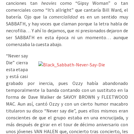
canciones tan
heavies
como “Gipsy Woman” o tan
comerciales como “It’s allright” que cantaría Bill Ward, el
batería. Ojo que la
comercialidad
es en un sentido muy
SABBATH, y hay voces que claman porque la letra habla de
necrofilia… Y ahí lo dejamos, que ni presionados dejaron de
ser SABBATH en esta época ni un momento… aunque
comenzaba la cuesta abajo.
“Never say
Die” cierra
esta etapa
y está casi
grabado por inercia, pues Ozzy había abandonado
temporalmente la banda contando con un sustituto en la
forma de Dave Walker de SAVOY BROWN y FLEETWOOD
MAC. Aun así, cantó Ozzy y con un cierto humor macabro
titularon su disco “Never say die”, pues ellos mismos eran
conscientes de que el grupo estaba en una encrucijada, y
más después de girar en el tour de décimo aniversario con
unos jóvenes VAN HALEN que, concierto tras concierto, les