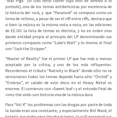
“War Pigs” (
lo cuál haría cobrar algo más de sentido a la
portada
), uno de los temas antibelicistas por excelencia de
la historia del rock, y que “Paranoid” se compuso como un
tema de relleno, a pesar de ser el riff entre riffs, destaca que
si bien la música es la misma nota a nota, en las ediciones
de EE.UU. la lista de temas es distinta, y no en orden sino
dando entidad propia al principio del LP denominando sus
primeros compases como “Luke’s Wall” y lo mismo al final
con “Jack the Stripper”.
“Master of Reality” fue el primer LP que fue más o menos
aceptado por la crítica, y uno de los más influyentes.
Recordemos el tributo “Nativity in Black” donde sólo no se
versionaron todos los temas dejando fuera sólo “Orchid” y
“Embryo”, el calado de este disco en el Heavy Metal es
enorme. El comienzo con «Sweet leaf» y el rotundo final de
«into the void» son historia viva de la música dura.
Para “Vol 4” los problemas con las drogas por parte de toda
la banda eran una constante, y especialmente Bill Ward, el
batería, era quién peor llevaba el tema, lo cuál enrareció sus