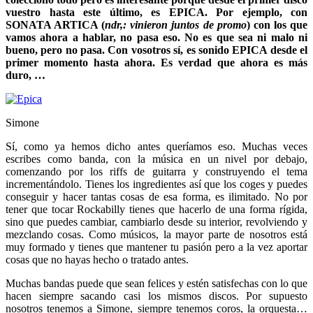
vuestro hasta este último, es EPICA. Por ejemplo, con
SONATA ARTICA (
ndr,: vinieron juntos de promo
) con los que
vamos ahora a hablar, no pasa eso. No es que sea ni malo ni
bueno, pero no pasa. Con vosotros sí, es sonido EPICA desde el
primer momento hasta ahora. Es verdad que ahora es más
duro, …
Simone
Sí, como ya hemos dicho antes queríamos eso. Muchas veces
escribes como banda, con la música en un nivel por debajo,
comenzando por los riffs de guitarra y construyendo el tema
incrementándolo. Tienes los ingredientes así que los coges y puedes
conseguir y hacer tantas cosas de esa forma, es ilimitado. No por
tener que tocar Rockabilly tienes que hacerlo de una forma rígida,
sino que puedes cambiar, cambiarlo desde su interior, revolviendo y
mezclando cosas. Como músicos, la mayor parte de nosotros está
muy formado y tienes que mantener tu pasión pero a la vez aportar
cosas que no hayas hecho o tratado antes.
Muchas bandas puede que sean felices y estén satisfechas con lo que
hacen siempre sacando casi los mismos discos. Por supuesto
nosotros tenemos a Simone, siempre tenemos coros, la orquesta…