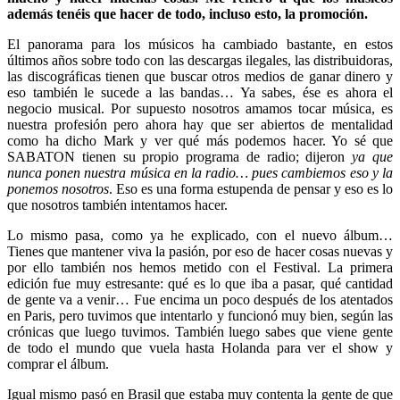
además tenéis que hacer de todo, incluso esto, la promoción.
El panorama para los músicos ha cambiado bastante, en estos
últimos años sobre todo con las descargas ilegales, las distribuidoras,
las discográficas tienen que buscar otros medios de ganar dinero y
eso también le sucede a las bandas… Ya sabes, ése es ahora el
negocio musical. Por supuesto nosotros amamos tocar música, es
nuestra profesión pero ahora hay que ser abiertos de mentalidad
como ha dicho Mark y ver qué más podemos hacer. Yo sé que
SABATON tienen su propio programa de radio; dijeron
ya que
nunca ponen nuestra música en la radio… pues cambiemos eso y la
ponemos nosotros
. Eso es una forma estupenda de pensar y eso es lo
que nosotros también intentamos hacer.
Lo mismo pasa, como ya he explicado, con el nuevo álbum…
Tienes que mantener viva la pasión, por eso de hacer cosas nuevas y
por ello también nos hemos metido con el Festival. La primera
edición fue muy estresante: qué es lo que iba a pasar, qué cantidad
de gente va a venir… Fue encima un poco después de los atentados
en Paris, pero tuvimos que intentarlo y funcionó muy bien, según las
crónicas que luego tuvimos. También luego sabes que viene gente
de todo el mundo que vuela hasta Holanda para ver el show y
comprar el álbum.
Igual mismo pasó en Brasil que estaba muy contenta la gente de que