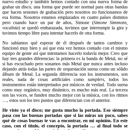
nuevo estudio y también hemos contado con una nueva forma de
grabar un disco, una forma que puede ser normal para otras bandas
que hacen sesiones de grabación pero nosotros no funcionamos de
esa forma. Nosotros estamos emplazados en cuatro países distintos
pero cuando hace un par de años, Simone (
Simone Simmons,
vocalista
) se quedó embarazada, tuvimos que interrumpir la gira y
tuvimos tiempo libre para intentar hacerlo de otra forma.
No sabíamos qué esperar de él después de tantos cambios y
funcionó muy bien y así que esta vez hemos contado con el mismo
equipo de gente así que intentamos hacerlo todavía mejor. Creo que
hay tres grandes diferencias: la primera es la banda de Metal, no sé
si has escuchado pero sonamos más Metal que nunca antes incluso
dejando atrás todas las partes de orquestación suena como un sólido
álbum de Metal. La segunda diferencia son los instrumentos, son
reales, nada de cosas artificiales como
samplers
, todos los
instrumentos están interpretados por músicos de verdad. Todo suena
como muy orgánico, muy dinámico, es mucho más real. La tercera
son las voces, se funden mucho mejor con la música, con los ritmos
…, estos son los tres puntos que diferencian con el anterior.
He visto ya el disco; me gusta mucho la portada. Eso siempre
pasa con las buenas portadas que si las miras un poco, sabes
qué de cosas buenas te vas a encontrar, en mi opinión. En este
caso, con el título, el concepto, la portada … al final todo se