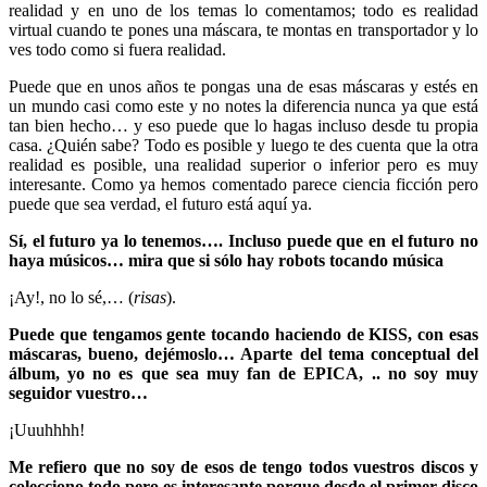
realidad y en uno de los temas lo comentamos; todo es realidad
virtual cuando te pones una máscara, te montas en transportador y lo
ves todo como si fuera realidad.
Puede que en unos años te pongas una de esas máscaras y estés en
un mundo casi como este y no notes la diferencia nunca ya que está
tan bien hecho… y eso puede que lo hagas incluso desde tu propia
casa. ¿Quién sabe? Todo es posible y luego te des cuenta que la otra
realidad es posible, una realidad superior o inferior pero es muy
interesante. Como ya hemos comentado parece ciencia ficción pero
puede que sea verdad, el futuro está aquí ya.
Sí, el futuro ya lo tenemos…. Incluso puede que en el futuro no
haya músicos… mira que si sólo hay robots tocando música
¡Ay!, no lo sé,… (
risas
).
Puede que tengamos gente tocando haciendo de KISS, con esas
máscaras, bueno, dejémoslo… Aparte del tema conceptual del
álbum, yo no es que sea muy fan de EPICA, .. no soy muy
seguidor vuestro…
¡Uuuhhhh!
Me refiero que no soy de esos de tengo todos vuestros discos y
colecciono todo pero es interesante porque desde el primer disco