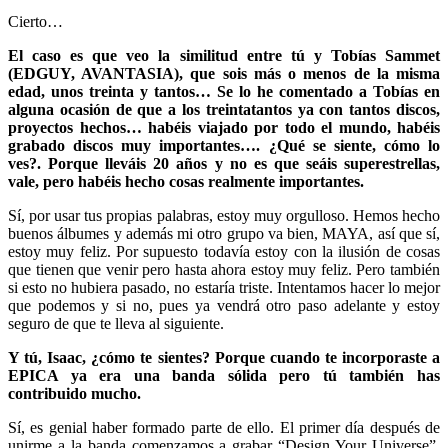
Cierto…
El caso es que veo la similitud entre tú y Tobías Sammet
(EDGUY, AVANTASIA), que sois más o menos de la misma
edad, unos treinta y tantos… Se lo he comentado a Tobías en
alguna ocasión de que a los treintatantos ya con tantos discos,
proyectos hechos… habéis viajado por todo el mundo, habéis
grabado discos muy importantes…. ¿Qué se siente, cómo lo
ves?. Porque lleváis 20 años y no es que seáis superestrellas,
vale, pero habéis hecho cosas realmente importantes.
Sí, por usar tus propias palabras, estoy muy orgulloso. Hemos hecho
buenos álbumes y además mi otro grupo va bien, MAYA, así que sí,
estoy muy feliz. Por supuesto todavía estoy con la ilusión de cosas
que tienen que venir pero hasta ahora estoy muy feliz. Pero también
si esto no hubiera pasado, no estaría triste. Intentamos hacer lo mejor
que podemos y si no, pues ya vendrá otro paso adelante y estoy
seguro de que te lleva al siguiente.
Y tú, Isaac, ¿cómo te sientes? Porque cuando te incorporaste a
EPICA ya era una banda sólida pero tú también has
contribuido mucho.
Sí, es genial haber formado parte de ello. El primer día después de
unirme a la banda comenzamos a grabar “Design Your Universe”,