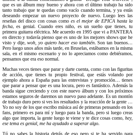
que es un álbum muy bueno y ahora con el último trabajo ha sido
tanto trabajo que te quedas como vacío cuando termina, y ya estás
deseando empezar un nuevo proyecto de nuevo. Luego lees las
reseñas del disco con cosas como
es el mejor de EPICA hasta la
fecha
, es genial. Cuando eres niño, es un sueño que tienes, tu
primera guitarra eléctrica. Me acuerdo en 1995 que vi a PANTERA
en directo y todavía pienso que es uno de los mejores shows que he
visto y dije,
woh, yo quiero hacer eso también
. Son tan buenos…
Pero luego unos años más tarde, en Bruselas, estábamos en la misma
sala, en el mismo escenario y no lo apreciamos como debiéramos,
pensamos que era eso normal.
Muchas veces tienes que parar y darte cuenta, como con las figuritas
de acción, que tienes tu propio festival, que estás volando por
ejemplo ahora a España para las entrevistas y promoción… tienes
que parar a pensar que es una locura, pero es fantástico. Además la
banda sigue creciendo y con este nuevo álbum y con los próximos
estamos seguros de daremos un nuevo paso adelante. Es un montón
de trabajo duro pero si ves los resultados y la reacción de la gente …
Yo no soy de los que escribo música así de primeras pensando en los
fans, primero es para mí y luego para la banda, pero si luego creas
algo que importa, la gente luego te viene y te dice cosas como,
hey,
ese tema es genial, me ha ayudado a superar algo
.
Tú no sabes la historia detrás de eso pero si te ha servido p
ara