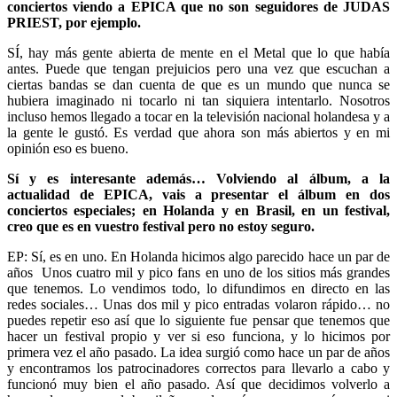
conciertos viendo a EPICA que no son seguidores de JUDAS
PRIEST, por ejemplo.
SÍ, hay más gente abierta de mente en el Metal que lo que había
antes. Puede que tengan prejuicios pero una vez que escuchan a
ciertas bandas se dan cuenta de que es un mundo que nunca se
hubiera imaginado ni tocarlo ni tan siquiera intentarlo. Nosotros
incluso hemos llegado a tocar en la televisión nacional holandesa y a
la gente le gustó. Es verdad que ahora son más abiertos y en mi
opinión eso es bueno.
Sí y es interesante además… Volviendo al álbum, a la
actualidad de EPICA, vais a presentar el álbum en dos
conciertos especiales; en Holanda y en Brasil, en un festival,
creo que es en vuestro festival pero no estoy seguro.
EP: Sí, es en uno. En Holanda hicimos algo parecido hace un par de
años Unos cuatro mil y pico fans en uno de los sitios más grandes
que tenemos. Lo vendimos todo, lo difundimos en directo en las
redes sociales… Unas dos mil y pico entradas volaron rápido… no
puedes repetir eso así que lo siguiente fue pensar que tenemos que
hacer un festival propio y ver si eso funciona, y lo hicimos por
primera vez el año pasado. La idea surgió como hace un par de años
y encontramos los patrocinadores correctos para llevarlo a cabo y
funcionó muy bien el año pasado. Así que decidimos volverlo a