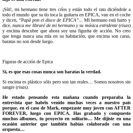
¡Síii!, mi hermano tiene tres críos y están todo el rato diciéndole a
todo el mundo que su tío toca la guitarra en EPICA, van en el coche
y dicen, “P
apá pon el disco de EPICA”..
. MI hermano está harto y
dice,
nunca me libraré de mi hermano y su música estridente
(
risas
)
y encima descubre que ahora soy una figurita de acción. No creo
que tenga nunca una mía en su habitación, que encima son caras,
baratas no son desde luego.
Figuras de acción de Epica
Sí, es que esas cosas nunca son baratas la verdad.
Si encima es plástico sólo pero son tan reales… Somos nosotros sin
sangre (
risas)
.
He estado pensando esta mañana cuando preparaba la
entrevista que habéis venido muchas veces a nuestro país
porque, en el caso de Mark, empezaste muy joven con AFTER
FOREVER, luego con EPICA. Has grabado y compuesto
muchos álbumes, tu proyecto en solitario… Me dijiste en una
ocasión anterior que también habías colaborado con una
orquesta…