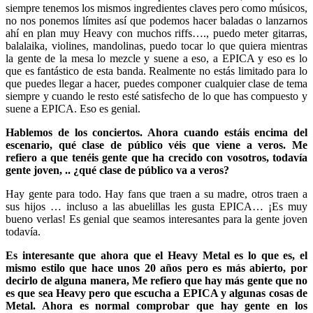
siempre tenemos los mismos ingredientes claves pero como músicos,
no nos ponemos límites así que podemos hacer baladas o lanzarnos
ahí en plan muy Heavy con muchos riffs…., puedo meter gitarras,
balalaika, violines, mandolinas, puedo tocar lo que quiera mientras
la gente de la mesa lo mezcle y suene a eso, a EPICA y eso es lo
que es fantástico de esta banda. Realmente no estás limitado para lo
que puedes llegar a hacer, puedes componer cualquier clase de tema
siempre y cuando le resto esté satisfecho de lo que has compuesto y
suene a EPICA. Eso es genial.
Hablemos de los conciertos. Ahora cuando estáis encima del
escenario, qué clase de público véis que viene a veros. Me
refiero a que tenéis gente que ha crecido con vosotros, todavía
gente joven, .. ¿qué clase de público va a veros?
Hay gente para todo. Hay fans que traen a su madre, otros traen a
sus hijos … incluso a las abuelillas les gusta EPICA… ¡Es muy
bueno verlas! Es genial que seamos interesantes para la gente joven
todavía.
Es interesante que ahora que el Heavy Metal es lo que es, el
mismo estilo que hace unos 20 años pero es más abierto, por
decirlo de alguna manera, Me refiero que hay más gente que no
es que sea Heavy pero que escucha a EPICA y algunas cosas de
Metal. Ahora es normal comprobar que hay gente en los