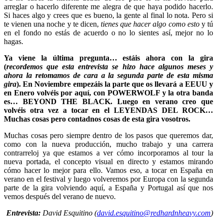
arreglar o hacerlo diferente me alegra de que haya podido hacerlo.
Si haces algo y crees que es bueno, la gente al final lo nota. Pero si
te vienen una noche y te dicen,
tienes que hacer algo como esto
y tú
en el fondo no estás de acuerdo o no lo sientes así, mejor no lo
hagas.
Ya viene la última pregunta… estáis ahora con la gira
(
recordemos que esta entrevista se hizo hace algunos meses y
ahora la retomamos de cara a la segunda parte de esta misma
gira
). En Noviembre empezáis la parte que os llevará a EEUU y
en Enero volvéis por aquí, con POWERWOLF y la otra banda
es… BEYOND THE BLACK. Luego en verano creo que
volvéis otra vez a tocar en el LEYENDAS DEL ROCK…
Muchas cosas pero contadnos cosas de esta gira vosotros.
Muchas cosas pero siempre dentro de los pasos que queremos dar,
como con la nueva producción, mucho trabajo y una carrera
contrarreloj ya que estamos a ver cómo incorporamos al tour la
nueva portada, el concepto visual en directo y estamos mirando
cómo hacer lo mejor para ello. Vamos eso, a tocar en España en
verano en el festival y luego volveremos por Europa con la segunda
parte de la gira volviendo aquí, a España y Portugal así que nos
vemos después del verano de nuevo.
Entrevista:
David Esquitino (
david.esquitino@redhardnheavy.com
)