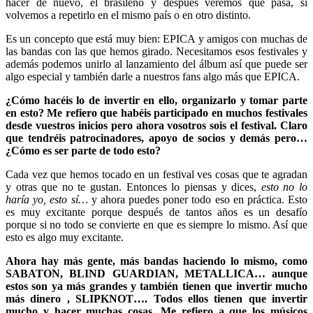
hacer de nuevo, el brasileño y después veremos qué pasa, si
volvemos a repetirlo en el mismo país o en otro distinto.
Es un concepto que está muy bien: EPICA y amigos con muchas de
las bandas con las que hemos girado. Necesitamos esos festivales y
además podemos unirlo al lanzamiento del álbum así que puede ser
algo especial y también darle a nuestros fans algo más que EPICA.
¿Cómo hacéis lo de invertir en ello, organizarlo y tomar parte
en esto? Me refiero que habéis participado en muchos festivales
desde vuestros inicios pero ahora vosotros sois el festival. Claro
que tendréis patrocinadores, apoyo de socios y demás pero…
¿Cómo es ser parte de todo esto?
Cada vez que hemos tocado en un festival ves cosas que te agradan
y otras que no te gustan. Entonces lo piensas y dices,
esto no lo
haría yo, esto sí…
y ahora puedes poner todo eso en práctica. Esto
es muy excitante porque después de tantos años es un desafío
porque si no todo se convierte en que es siempre lo mismo. Así que
esto es algo muy excitante.
Ahora hay más gente, más bandas haciendo lo mismo, como
SABATON, BLIND GUARDIAN, METALLICA… aunque
estos son ya más grandes y también tienen que invertir mucho
más dinero , SLIPKNOT…. Todos ellos tienen que invertir
mucho y hacer muchas cosas. Me refiero a que los músicos