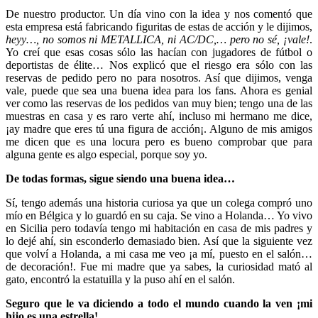
De nuestro productor. Un día vino con la idea y nos comentó que
esta empresa está fabricando figuritas de estas de acción y le dijimos,
heyy…, no somos ni METALLICA, ni AC/DC,… pero no sé, ¡vale!
.
Yo creí que esas cosas sólo las hacían con jugadores de fútbol o
deportistas de élite… Nos explicó que el riesgo era sólo con las
reservas de pedido pero no para nosotros. Así que dijimos, venga
vale, puede que sea una buena idea para los fans. Ahora es genial
ver como las reservas de los pedidos van muy bien; tengo una de las
muestras en casa y es raro verte ahí, incluso mi hermano me dice,
¡ay madre que eres tú una figura de acción¡. Alguno de mis amigos
me dicen que es una locura pero es bueno comprobar que para
alguna gente es algo especial, porque soy yo.
De todas formas, sigue siendo una buena idea…
Sí, tengo además una historia curiosa ya que un colega compró uno
mío en Bélgica y lo guardó en su caja. Se vino a Holanda… Yo vivo
en Sicilia pero todavía tengo mi habitación en casa de mis padres y
lo dejé ahí, sin esconderlo demasiado bien. Así que la siguiente vez
que volví a Holanda, a mi casa me veo ¡a mí, puesto en el salón…
de decoración!. Fue mi madre que ya sabes, la curiosidad mató al
gato, encontró la estatuilla y la puso ahí en el salón.
Seguro que le va diciendo a todo el mundo cuando la ven ¡mi
hijo es una estrella!