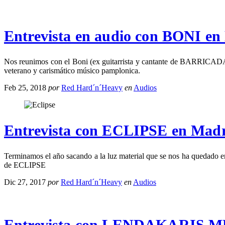
Entrevista en audio con BONI en
Nos reunimos con el Boni (ex guitarrista y cantante de BARRICADA) 
veterano y carismático músico pamplonica.
Feb 25, 2018
por
Red Hard´n´Heavy
en
Audios
Entrevista con ECLIPSE en Mad
Terminamos el año sacando a la luz material que se nos ha quedado en 
de ECLIPSE
Dic 27, 2017
por
Red Hard´n´Heavy
en
Audios
Entrevista con LENDAKARIS 