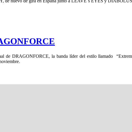
TY, de nuevo de gira en España junto a LEAVE´s EYES y DIABOLUS 
 DRAGONFORCE
ginal de DRAGONFORCE, la banda líder del estilo llamado “Extrem
noviembre.