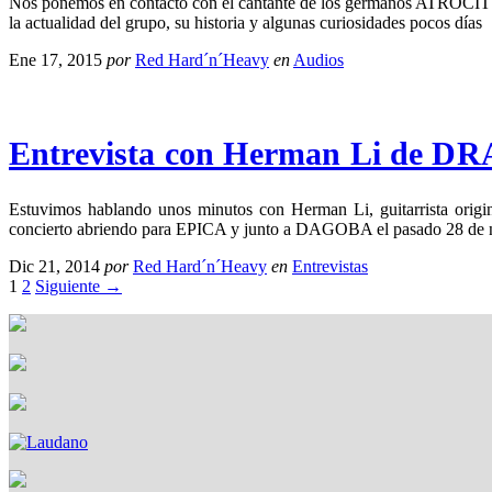
Nos ponemos en contacto con el cantante de los germanos ATROCI
la actualidad del grupo, su historia y algunas curiosidades pocos días
Ene 17, 2015
por
Red Hard´n´Heavy
en
Audios
Entrevista con Herman Li de
Estuvimos hablando unos minutos con Herman Li, guitarrista ori
concierto abriendo para EPICA y junto a DAGOBA el pasado 28 de 
Dic 21, 2014
por
Red Hard´n´Heavy
en
Entrevistas
1
2
Siguiente →