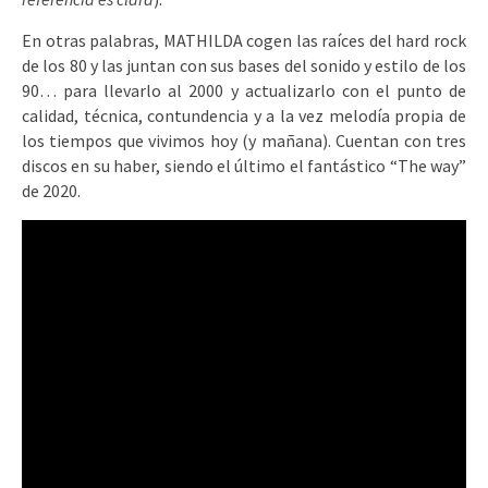
En otras palabras, MATHILDA cogen las raíces del hard rock
de los 80 y las juntan con sus bases del sonido y estilo de los
90… para llevarlo al 2000 y actualizarlo con el punto de
calidad, técnica, contundencia y a la vez melodía propia de
los tiempos que vivimos hoy (y mañana). Cuentan con tres
discos en su haber, siendo el último el fantástico “The way”
de 2020.