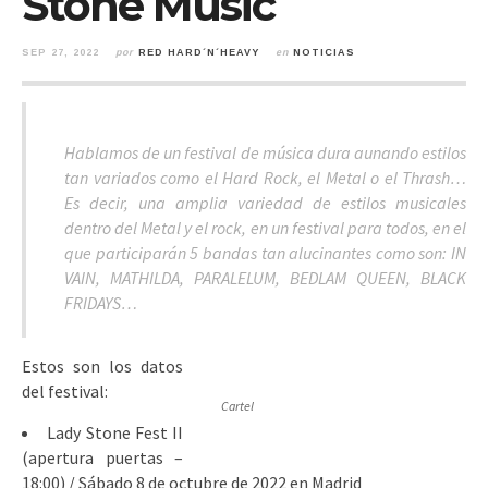
Stone Music
SEP 27, 2022
por
RED HARD´N´HEAVY
en
NOTICIAS
Hablamos de un festival de música dura aunando estilos
tan variados como el Hard Rock, el Metal o el Thrash…
Es decir, una amplia variedad de estilos musicales
dentro del Metal y el rock, en un festival para todos, en el
que participarán 5 bandas tan alucinantes como son: IN
VAIN, MATHILDA, PARALELUM, BEDLAM QUEEN, BLACK
FRIDAYS…
Estos son los datos
del festival:
Cartel
Lady Stone Fest II
(apertura puertas –
18:00) / Sábado 8 de octubre de 2022 en Madrid