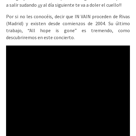
a salir sudando ¡¡y al día siguiente te va a doler el cuello!!
Por si no les conocéis, decir que IN VAIN proceden de Rivas
(Madrid) y existen desde comienzos de 2004. Su último
trabajo, “All hope is gone” es tremendo, como
descubriremos en este concierto.