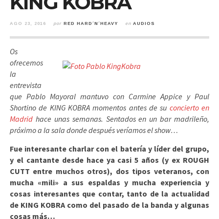
KING KOBRA
AGO 23, 2016
por
RED HARD´N´HEAVY
en
AUDIOS
Os
ofrecemos
la
entrevista
que Pablo Mayoral mantuvo con Carmine Appice y Paul
Shortino de KING KOBRA momentos antes de su
concierto en
Madrid
hace unas semanas. Sentados en un bar madrileño,
próximo a la sala donde después veríamos el show…
Fue interesante charlar con el batería y líder del grupo,
y el cantante desde hace ya casi 5 años (y ex ROUGH
CUTT entre muchos otros), dos tipos veteranos, con
mucha «mili» a sus espaldas y mucha experiencia y
cosas interesantes que contar, tanto de la actualidad
de KING KOBRA como del pasado de la banda y algunas
cosas más…