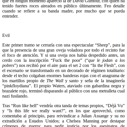
que en ningún momento apareció la de David Gilmour, con quien ha
tenido fuertes roces aireados en público últimamente. Feo detalle
cuando se refiere a su banda madre, por mucho que se pueda
entender.
Evil
Este primer tramo se cerraría con una espectacular “Sheep”, para la
que la presencia de una gran oveja voladora por todo el recinto fue
el foco de atención. Y si una oveja nos había despedido antes, un
cerdo con la inscripción “Fuck the poor” (“
que le jodan a los
pobres
”) nos recibió por el aire para el set 2 con “In the Flesh”, con
el escenario se transformado en un decorado de régimen totalitario:
desde el techo colgaban enormes banderas rojas con el anagrama de
los martillos propio de
The Wall
y santo y seña de la imaginería
“pinkfloydiana”. El propio Waters, ataviado con gabardina negra y
brazalete rojo, terminó disparando al público con una metralleta cual
nazi fusilando.
Tras “Run like hell” vendría otra tanda de temas propios, “Déjà Vu”
y “Is this life we really want?”, en los que aprovechó, como
comentaba al principio, para reivindicar a Julian Assange y su no
extradición a Estados Unidos; a Chelsea Manning por destapar
crímenes de guerra; para pedir justicia por los asesinatos de