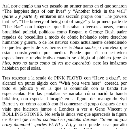
Así, por ejemplo una vez pasado un primer tramo en el que sonaron
“The happiest days of our lives” y “Another brick in the wall”
(
parte 2 y parte 3
), enfilaron una sección propia con “The powers
that be”, “The bravery of being out of range” y la primera parte de
“The Bar” con imágenes que ilustraban diversos abusos, como
brutalidad policial, políticos como Reagan o George Bush padre
regadas de bocadillos a modo de cómic hablando sobre derechos
humanos y guerra, o de los nativos sioux actualmente defendiendo
lo que les queda de sus tierras de la
black snake,
o carretera que
están construyendo por medio. Puede que él no estuviera
especialmente reivindicativo cuando se dirigía al público (
que lo
hizo, pero no tanto como tal vez me esperaba
), pero las imágenes
hablaban por sí solas.
Tras regresar a la senda de PINK FLOYD con “Have a cigar”, se
alcanzó un punto álgido con “Wish you were here”, coreada por
todo el público y en la que la comunión con la banda fue
espectacular. Por las pantallas se narraba cómo nació la banda
británica, con especial hincapié en la figura del malogrado Syd
Barrett y en cómo acordó con él comenzar el grupo después de un
viaje que hicieron juntos a Londres a ver a Gene Vincent y
ROLLING STONES. No sería la única vez que aparecería la figura
de Barrett (
de hecho continuó en pantalla durante “Shine on you
crazy diamond” -partes VI-VII y V
-), y no se puede pasar por alto