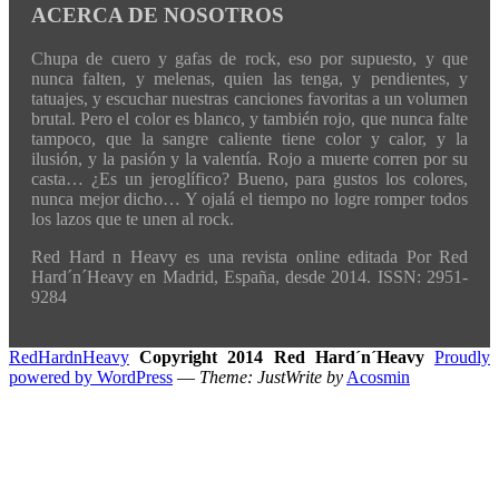
ACERCA DE NOSOTROS
Chupa de cuero y gafas de rock, eso por supuesto, y que
nunca falten, y melenas, quien las tenga, y pendientes, y
tatuajes, y escuchar nuestras canciones favoritas a un volumen
brutal. Pero el color es blanco, y también rojo, que nunca falte
tampoco, que la sangre caliente tiene color y calor, y la
ilusión, y la pasión y la valentía. Rojo a muerte corren por su
casta… ¿Es un jeroglífico? Bueno, para gustos los colores,
nunca mejor dicho… Y ojalá el tiempo no logre romper todos
los lazos que te unen al rock.
Red Hard n Heavy es una revista online editada Por Red
Hard´n´Heavy en Madrid, España, desde 2014. ISSN: 2951-
9284
RedHardnHeavy
Copyright 2014 Red Hard´n´Heavy
Proudly
powered by WordPress
—
Theme: JustWrite by
Acosmin