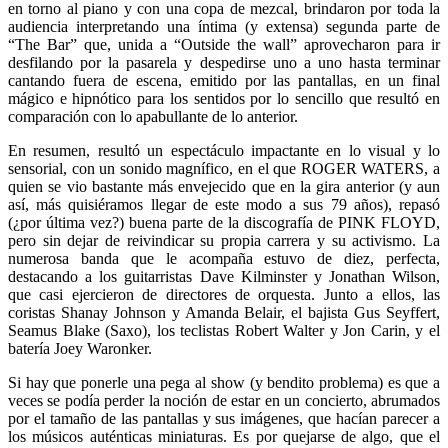
en torno al piano y con una copa de mezcal, brindaron por toda la
audiencia interpretando una íntima (y extensa) segunda parte de
“The Bar” que, unida a “Outside the wall” aprovecharon para ir
desfilando por la pasarela y despedirse uno a uno hasta terminar
cantando fuera de escena, emitido por las pantallas, en un final
mágico e hipnótico para los sentidos por lo sencillo que resultó en
comparación con lo apabullante de lo anterior.
En resumen, resultó un espectáculo impactante en lo visual y lo
sensorial, con un sonido magnífico, en el que ROGER WATERS, a
quien se vio bastante más envejecido que en la gira anterior (y aun
así, más quisiéramos llegar de este modo a sus 79 años), repasó
(¿por última vez?) buena parte de la discografía de PINK FLOYD,
pero sin dejar de reivindicar su propia carrera y su activismo. La
numerosa banda que le acompaña estuvo de diez, perfecta,
destacando a los guitarristas Dave Kilminster y Jonathan Wilson,
que casi ejercieron de directores de orquesta. Junto a ellos, las
coristas Shanay Johnson y Amanda Belair, el bajista Gus Seyffert,
Seamus Blake (Saxo), los teclistas Robert Walter y Jon Carin, y el
batería Joey Waronker.
Si hay que ponerle una pega al show (y bendito problema) es que a
veces se podía perder la noción de estar en un concierto, abrumados
por el tamaño de las pantallas y sus imágenes, que hacían parecer a
los músicos auténticas miniaturas. Es por quejarse de algo, que el