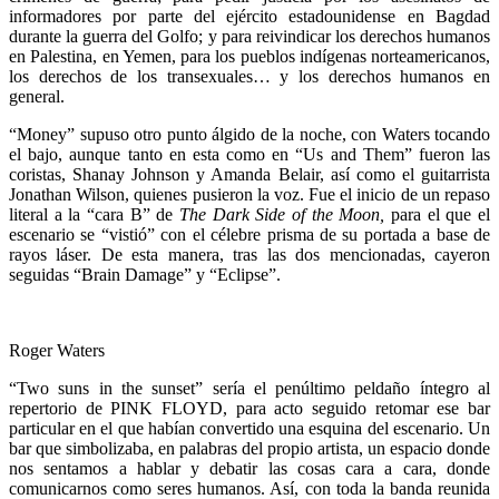
informadores por parte del ejército estadounidense en Bagdad
durante la guerra del Golfo; y para reivindicar los derechos humanos
en Palestina, en Yemen, para los pueblos indígenas norteamericanos,
los derechos de los transexuales… y los derechos humanos en
general.
“Money” supuso otro punto álgido de la noche, con Waters tocando
el bajo, aunque tanto en esta como en “Us and Them” fueron las
coristas, Shanay Johnson y Amanda Belair, así como el guitarrista
Jonathan Wilson, quienes pusieron la voz. Fue el inicio de un repaso
literal a la “cara B” de
The Dark Side of the Moon,
para el que el
escenario se “vistió” con el célebre prisma de su portada a base de
rayos láser. De esta manera, tras las dos mencionadas, cayeron
seguidas “Brain Damage” y “Eclipse”.
Roger Waters
“Two suns in the sunset” sería el penúltimo peldaño íntegro al
repertorio de PINK FLOYD, para acto seguido retomar ese bar
particular en el que habían convertido una esquina del escenario. Un
bar que simbolizaba, en palabras del propio artista, un espacio donde
nos sentamos a hablar y debatir las cosas cara a cara, donde
comunicarnos como seres humanos. Así, con toda la banda reunida