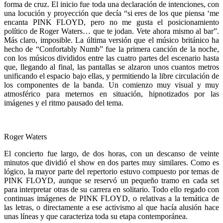
forma de cruz. El inicio fue toda una declaración de intenciones, con
una locución y proyección que decía “si eres de los que piensa ‘me
encanta PINK FLOYD, pero no me gusta el posicionamiento
político de Roger Waters… que te jodan. Vete ahora mismo al bar”.
Más claro, imposible. La última versión que el músico británico ha
hecho de “Confortably Numb” fue la primera canción de la noche,
con los músicos divididos entre las cuatro partes del escenario hasta
que, llegando al final, las pantallas se alzaron unos cuantos metros
unificando el espacio bajo ellas, y permitiendo la libre circulación de
los componentes de la banda. Un comienzo muy visual y muy
atmosférico para meternos en situación, hipnotizados por las
imágenes y el ritmo pausado del tema.
Roger Waters
El concierto fue largo, de dos horas, con un descanso de veinte
minutos que dividió el show en dos partes muy similares. Como es
lógico, la mayor parte del repertorio estuvo compuesto por temas de
PINK FLOYD, aunque se reservó un pequeño tramo en cada set
para interpretar otras de su carrera en solitario. Todo ello regado con
continuas imágenes de PINK FLOYD, o relativas a la temática de
las letras, o directamente a ese activismo al que hacía alusión hace
unas líneas y que caracteriza toda su etapa contemporánea.