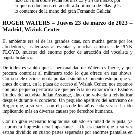
hizo con una doble fecha los días 23 y 24 de marzo, por
lo que no dudamos en acudir a la primera de ellas. ¡Os
lo contamos de la mano del gran Fernando Galicia!
ROGER WATERS – Jueves 23 de marzo de 2023 –
Madrid, Wizink Center
El ambiente era el de las grandes citas, con mucha gente por los
alrededores, las terrazas a reventar y muchas camisetas de PINK
FLOYD, muestra del enorme poder de atracción del vocalista y
bajista británico.
De todos es sabido que la personalidad de Waters es fuerte, y que
procura controlar al milímetro todo lo que ofrece en sus shows.
Como suele decirse, no da puntada sin hilo. Comento esto porque ya
antes de entrar, en la plaza de acceso al Wizink Center, nos topamos
con una pequeña performance que pedía la no extradición a Estados
Unidos del activista Julian Assange, algo que volvería a reivindicar
después durante el concierto. Un pequeño aperitivo del activismo de
Roger que, a su vez, con el paso de los años cada vez se ha ido
implicando más en diversas causas pro derechos humanos.
Con un gran escenario longitudinal situado en mitad de la pista, ya
la primera impresión era impactante… Un escenario que a su vez
estaba dividido en cuatro partes separadas por enormes pantallas en