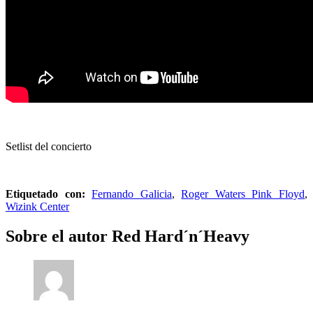
Setlist del concierto
Etiquetado con:
Fernando Galicia
,
Roger Waters Pink Floyd
,
Wizink Center
Sobre el autor
Red Hard´n´Heavy