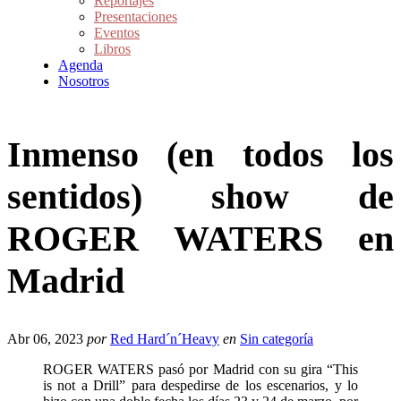
Reportajes
Presentaciones
Eventos
Libros
Agenda
Nosotros
Inmenso (en todos los
sentidos) show de
ROGER WATERS en
Madrid
Abr 06, 2023
por
Red Hard´n´Heavy
en
Sin categoría
ROGER WATERS pasó por Madrid con su gira “This
is not a Drill” para despedirse de los escenarios, y lo