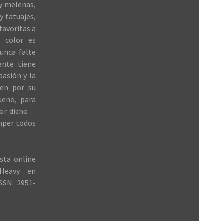
 y melenas,
y tatuajes,
favoritas a
 color es
unca falte
ente tiene
 pasión y la
ren por su
ueno, para
jor dicho…
mper todos
sta online
Heavy en
SSN: 2951-