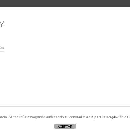
Y
min
uario. Si continúa navegando está dando su consentimiento para la aceptación de
ACEPTAR