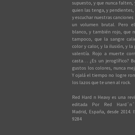
supuesto, y que nunca falten,
quien las tenga, y pendientes, 
y escuchar nuestras canciones 
un volumen brutal. Pero el
blanco, y también rojo, que n
tampoco, que la sangre cali
color y calor, y la ilusión, y la
valentía. Rojo a muerte cor
casta… ¿Es un jeroglífico? B
gustos los colores, nunca me
Y ojalá el tiempo no logre ro
los lazos que te unen al rock.
Red Hard n Heavy es una revi
editada Por Red Hard´n´
Madrid, España, desde 2014. I
9284