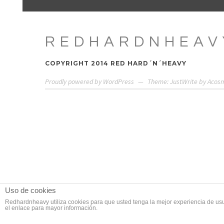
REDHARDNHEAV
COPYRIGHT 2014 RED HARD´N´HEAVY
Proudly powered by WordPress
—
Theme: JustWrite by
Acos
Uso de cookies
Redhardnheavy utiliza cookies para que usted tenga la mejor experiencia de us
el enlace para mayor información.