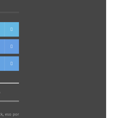
S
k, eso por