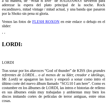
a su manera, de “What is love” de HADDAWAY sirvieron para
aderezar la espera del plato principal de la noche. Rock
escandinavo, mitad vintage / mitad actual, y una banda que pasaron
por la Shoko sin pena ni gloria.
Vemos las fotos de
FLESH ROXON
en este enlace o debajo en el
slider:
‘
‘
LORDI:
LORDI
Tras sonar por los altavoces “God of thunder” de KISS (
los grandes
referentes de LORDI… o al menos de su líder, creador e ideólogo,
Mr. Lordi)
se apagaron las luces y empezó a sonar como intro el
último corte del nuevo álbum llamado “SCG10 I am here”. Como es
costumbre en los álbumes de LORDI, las intros e historias de relleno
en sus álbumes están muy trabajadas y ambientan muy bien los
discos imitando cortes de películas de terror antiguas, entre otras
cosas.