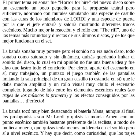
El primer tema en sonar fue “Horror for hire” del nuevo disco sobre
un escenario un poco pequeño para la propuesta teatral pero
suficiente, adornado con murales simulando una especie de castillo
con las caras de los miembros de LORDI y una especie de puerta
por la que el jefe entraría y saldría mostrando diferentes trucos
escénicos. Mucho mejor la reacción y el rollo con “The riff”, uno de
los temas más rotundos y directos de sus últimos discos, y de los que
mejor funcionan en el set.
La banda sonaba muy potente pero el sonido no era nada claro, todo
sonaba como saturado y sin dinámica, quizás queriendo imitar el
sonido del disco, lo cual en mi opinión no fue una buena idea y fue
algo que lastró todo el concierto. Por cierto, aparte del escenario en
sí, muy trabajado, un puntazo el juego también de las pantallas
imitando la sala principal de un gran castillo (o estancia en sí) que le
daba mucha amplitud y un rollo visual muy chulo el escenario
completo, jugando de lujo entre los elementos escénicos reales (
los
trajes de los músicos lo primero
) y los efectos conseguidos por las
pantallas… ¡Perfecto!
La banda tocó muy bien destacando el batería Mana, aunque al final
los protagonistas son Mr Lordi y quizás la momia Amen, con un
punto escénico también bastante preferente de la teclista, a modo de
muñeca muerta, que quizás tenía menos incidencia en el sonido pero
sí a nivel escénico. Y hay que decir, como curiosidad, que los trajes