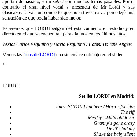
aportan demasiado, y un
setlist
con muchos temas pasables. Por el
contrario el gran nivel vocal y presencia de Mr Lordi y sus
clasicazos salvan un concierto que no estuvo mal… pero dejó una
sensación de que podía haber sido mejor.
Esperemos que LORDI salgan del estancamiento en estudio y en
directo en el que se encuentran para algunos en los últimos años.
Texto:
Carlos Esquitino y David Esquitino /
Fotos:
Boliche Angels
Vemos las
fotos de LORDI
en este enlace o debajo en el slider:
‘
‘
LORDI
Set list LORDI en Madrid:
Intro: SCG10 I am here / Horror for hire
The riff
Medley: -Midnight lover
Granny´s gone crazy
Devil´s lullaby
Shake the baby silent