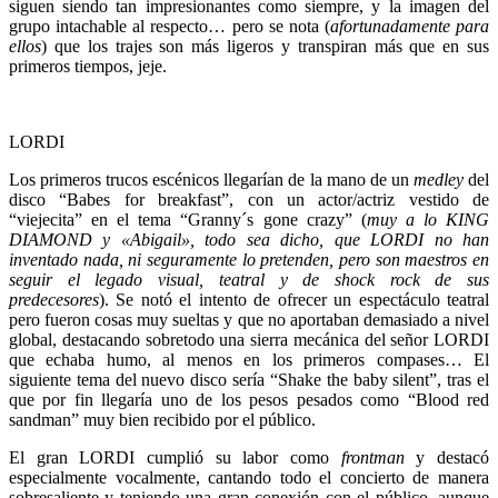
siguen siendo tan impresionantes como siempre, y la imagen del
grupo intachable al respecto… pero se nota (
afortunadamente para
ellos
) que los trajes son más ligeros y transpiran más que en sus
primeros tiempos, jeje.
LORDI
Los primeros trucos escénicos llegarían de la mano de un
medley
del
disco “Babes for breakfast”, con un actor/actriz vestido de
“viejecita” en el tema “Granny´s gone crazy” (
muy a lo KING
DIAMOND y «Abigail», todo sea dicho, que LORDI no han
inventado nada, ni seguramente lo pretenden, pero son maestros en
seguir el legado visual, teatral y de shock rock de sus
predecesores
). Se notó el intento de ofrecer un espectáculo teatral
pero fueron cosas muy sueltas y que no aportaban demasiado a nivel
global, destacando sobretodo una sierra mecánica del señor LORDI
que echaba humo, al menos en los primeros compases… El
siguiente tema del nuevo disco sería “Shake the baby silent”, tras el
que por fin llegaría uno de los pesos pesados como “Blood red
sandman” muy bien recibido por el público.
El gran LORDI cumplió su labor como
frontman
y destacó
especialmente vocalmente, cantando todo el concierto de manera
sobresaliente y teniendo una gran conexión con el público, aunque