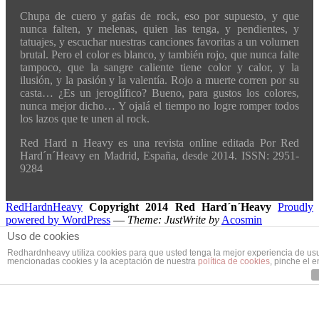
Chupa de cuero y gafas de rock, eso por supuesto, y que
nunca falten, y melenas, quien las tenga, y pendientes, y
tatuajes, y escuchar nuestras canciones favoritas a un volumen
brutal. Pero el color es blanco, y también rojo, que nunca falte
tampoco, que la sangre caliente tiene color y calor, y la
ilusión, y la pasión y la valentía. Rojo a muerte corren por su
casta… ¿Es un jeroglífico? Bueno, para gustos los colores,
nunca mejor dicho… Y ojalá el tiempo no logre romper todos
los lazos que te unen al rock.
Red Hard n Heavy es una revista online editada Por Red
Hard´n´Heavy en Madrid, España, desde 2014. ISSN: 2951-
9284
RedHardnHeavy
Copyright 2014 Red Hard´n´Heavy
Proudly
powered by WordPress
—
Theme: JustWrite by
Acosmin
Uso de cookies
Redhardnheavy utiliza cookies para que usted tenga la mejor experiencia de us
mencionadas cookies y la aceptación de nuestra
política de cookies
, pinche el 