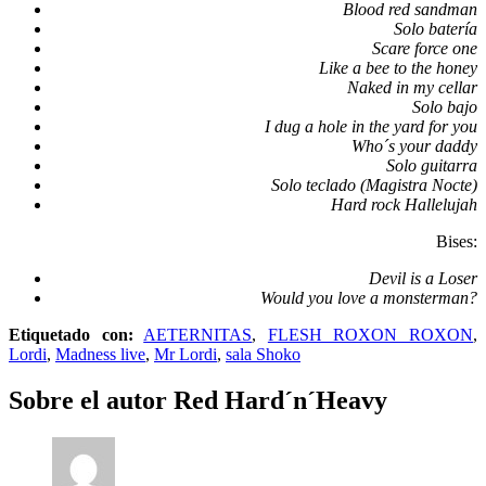
Blood red sandman
Solo batería
Scare force one
Like a bee to the honey
Naked in my cellar
Solo bajo
I dug a hole in the yard for you
Who´s your daddy
Solo guitarra
Solo teclado (Magistra Nocte)
Hard rock Hallelujah
Bises:
Devil is a Loser
Would you love a monsterman?
Etiquetado con:
AETERNITAS
,
FLESH ROXON ROXON
,
Lordi
,
Madness live
,
Mr Lordi
,
sala Shoko
Sobre el autor
Red Hard´n´Heavy