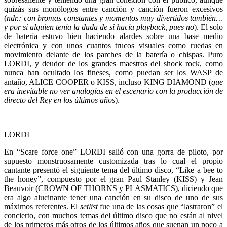
quizás sus monólogos entre canción y canción fueron excesivos
(
ndr.: con bromas constantes y momentos muy divertidos también…
y por si alguien tenía la duda de si hacía playback, pues no
). El solo
de batería estuvo bien haciendo alardes sobre una base medio
electrónica y con unos cuantos trucos visuales como ruedas en
movimiento delante de los parches de la batería o chispas. Puro
LORDI, y deudor de los grandes maestros del shock rock, como
nunca han ocultado los fineses, como puedan ser los WASP de
antaño, ALICE COOPER o KISS, incluso KING DIAMOND (
que
era inevitable no ver analogías en el escenario con la producción de
directo del Rey en los últimos años
).
LORDI
En “Scare force one” LORDI salió con una gorra de piloto, por
supuesto monstruosamente customizada tras lo cual el propio
cantante presentó el siguiente tema del último disco, “Like a bee to
the honey”, compuesto por el gran Paul Stanley (KISS) y Jean
Beauvoir (CROWN OF THORNS y PLASMATICS), diciendo que
era algo alucinante tener una canción en su disco de uno de sus
máximos referentes. El
setlist
fue una de las cosas que “lastraron” el
concierto, con muchos temas del último disco que no están al nivel
de los primeros más otros de los últimos años que suenan un poco a