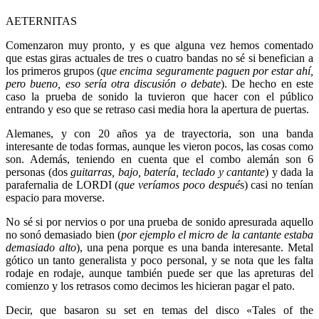
AETERNITAS
Comenzaron muy pronto, y es que alguna vez hemos comentado
que estas giras actuales de tres o cuatro bandas no sé si benefician a
los primeros grupos (
que encima seguramente paguen por estar ahí,
pero bueno, eso sería otra discusión o debate
). De hecho en este
caso la prueba de sonido la tuvieron que hacer con el público
entrando y eso que se retraso casi media hora la apertura de puertas.
Alemanes, y con 20 años ya de trayectoria, son una banda
interesante de todas formas, aunque les vieron pocos, las cosas como
son. Además, teniendo en cuenta que el combo alemán son 6
personas (dos
guitarras, bajo, batería, teclado y cantante
) y dada la
parafernalia de LORDI (
que veríamos poco despué
s) casi no tenían
espacio para moverse.
No sé si por nervios o por una prueba de sonido apresurada aquello
no sonó demasiado bien (
por ejemplo el micro de la cantante estaba
demasiado alto
), una pena porque es una banda interesante. Metal
gótico un tanto generalista y poco personal, y se nota que les falta
rodaje en rodaje, aunque también puede ser que las apreturas del
comienzo y los retrasos como decimos les hicieran pagar el pato.
Decir, que basaron su set en temas del disco «Tales of the