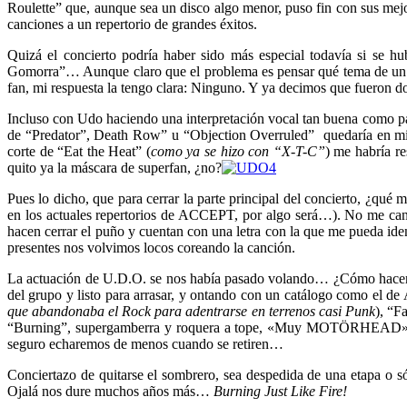
Roulette” que, aunque sea un disco algo menor, puso fin con sus mejo
canciones a un repertorio de grandes éxitos.
Quizá el concierto podría haber sido más especial todavía si se
Gomorra”… Aunque claro que el problema es pensar qué tema de un setl
fan, mi respuesta la tengo clara: Ninguno. Y ya decimos que fueron dos
Incluso con Udo haciendo una interpretación vocal tan buena como pa
de “Predator”, Death Row” u “Objection Overruled” quedaría en mi e
corte de “Eat the Heat” (
como ya se hizo con “X-T-C”
) me habría r
quito ya la máscara de superfan, ¿no?
Pues lo dicho, que para cerrar la parte principal del concierto, ¿qué
en los actuales repertorios de ACCEPT, por algo será…). No me cans
hacen cerrar el puño y cuentan con una letra con la que me pueda iden
presentes nos volvimos locos coreando la canción.
La actuación de U.D.O. se nos había pasado volando… ¿Cómo hacer que 
del grupo y listo para arrasar, y ontando con un catálogo como el d
que abandonaba el Rock para adentrarse en terrenos casi Punk
), “F
“Burning”, supergamberra y roquera a tope, «Muy MOTÖRHEAD», si n
seguro echaremos de menos cuando se retiren…
Conciertazo de quitarse el sombrero, sea despedida de una etapa 
Ojalá nos dure muchos años más…
Burning Just Like Fire!