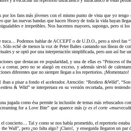
 padres y a escuchar un repertorio ultraclásico y ultraclásico te estás
por los fans más jóvenes con el mismo punto de vista que yo tengo 
 las nuevas bandas que hacen Heavy de toda la vida hayan llegado a
igualables e irrepetibles. Nos hacemos mayores, supongo, pero si los 
o de traca… Podemos hablar de ACCEPT o de U.D.O., pero a nivel fan 
e. Sólo eché de menos la voz de Peter Baltes cantando sus líneas de co
ales y se optó por una interpretación simplificada, pero aun así fue u
iones que destacan en popularidad, y una de ellas es “Princess of the
 a corear, pero no se alargó en exceso, y además sirvió de calentami
ciones diferentes que no siempre llegan a los repertorios. ¡Momentazo!
 a pisar a fondo el acelerador. Atención: “Restless &Wild”, “Son o
stless & Wild” se interpretara en su versión recortada, pero teniend
 una jugada como ésa permite la inclusión de temas más rebuscados 
“Screaming for a Love Bite” que aparece más (
y es el corte «mueveculi
 el concierto… Tal y como se nos había prometido, el repertorio esta
o the Wall”, pero ¿no falta algo? ¡Claro!, y enseguida llegaron un 