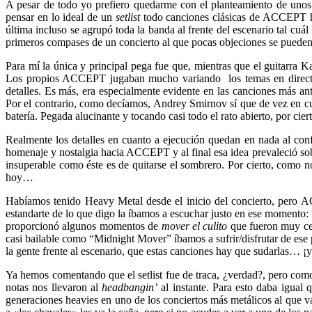
A pesar de todo yo prefiero quedarme con el planteamiento de uno
pensar en lo ideal de un
setlist
todo canciones clásicas de ACCEPT ha
última incluso se agrupó toda la banda al frente del escenario tal cu
primeros compases de un concierto al que pocas objeciones se pueden
Para mí la única y principal pega fue que, mientras que el guitarra K
Los propios ACCEPT jugaban mucho variando los temas en directo
detalles. Es más, era especialmente evidente en las canciones más 
Por el contrario, como decíamos, Andrey Smirnov sí que de vez en c
batería. Pegada alucinante y tocando casi todo el rato abierto, por cie
Realmente los detalles en cuanto a ejecución quedan en nada al conf
homenaje y nostalgia hacia ACCEPT y al final esa idea prevaleció sob
insuperable como éste es de quitarse el sombrero. Por cierto, como 
hoy…
Habíamos tenido Heavy Metal desde el inicio del concierto, pero 
estandarte de lo que digo la íbamos a escuchar justo en ese momento: 
proporcionó algunos momentos de
mover el culito
que fueron muy ce
casi bailable como “Midnight Mover” íbamos a sufrir/disfrutar de ese
la gente frente al escenario, que estas canciones hay que sudarlas… ¡
Ya hemos comentando que el setlist fue de traca, ¿verdad?, pero com
notas nos llevaron al
headbangin’
al instante. Para esto daba igual
generaciones heavies en uno de los conciertos más metálicos al que v