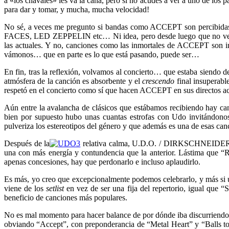
a «los chavales» les va la caña, pero si no acudes a ver a uno de los
para dar y tomar, y mucha, mucha velocidad!
No sé, a veces me pregunto si bandas como ACCEPT son percibidas 
FACES, LED ZEPPELIN etc… Ni idea, pero desde luego que no veo que
las actuales. Y no, canciones como las inmortales de ACCEPT son in
vámonos… que en parte es lo que está pasando, puede ser…
En fin, tras la reflexión, volvamos al concierto… que estaba siend
atmósfera de la canción es absorbente y el
crescendo
final insuperabl
respetó en el concierto como sí que hacen ACCEPT en sus directos actu
Aún entre la avalancha de clásicos que estábamos recibiendo hay canc
bien por supuesto hubo unas cuantas estrofas con Udo invitándonos
pulveriza los estereotipos del género y que además es una de esas can
Después de la
relativa calma, U.D.O. / DIRKSCHNEIDER iban
una con más energía y contundencia que la anterior. Lástima que “Re
apenas concesiones, hay que perdonarlo e incluso aplaudirlo.
Es más, yo creo que excepcionalmente podemos celebrarlo, y más si
viene de los
setlist
en vez de ser una fija del repertorio, igual que 
beneficio de canciones más populares.
No es mal momento para hacer balance de por dónde iba discurriendo
obviando “Accept”, con preponderancia de “Metal Heart” y “Balls t