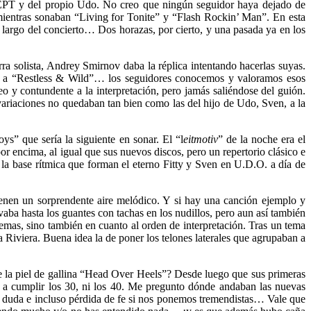
CEPT y del propio Udo. No creo que ningún seguidor haya dejado de
entras sonaban “Living for Tonite” y “Flash Rockin’ Man”. En esta
o largo del concierto… Dos horazas, por cierto, y una pasada ya en los
rra solista, Andrey Smirnov daba la réplica intentando hacerlas suyas.
 a “Restless & Wild”… los seguidores conocemos y valoramos esos
y contundente a la interpretación, pero jamás saliéndose del guión.
riaciones no quedaban tan bien como las del hijo de Udo, Sven, a la
s” que sería la siguiente en sonar. El “l
eitmotiv
” de la noche era el
 encima, al igual que sus nuevos discos, pero un repertorio clásico e
la base rítmica que forman el eterno Fitty y Sven en U.D.O. a día de
nen un sorprendente aire melódico. Y si hay una canción ejemplo y
aba hasta los guantes con tachas en los nudillos, pero aun así también
temas, sino también en cuanto al orden de interpretación. Tras un tema
Riviera. Buena idea la de poner los telones laterales que agrupaban a
e la piel de gallina “Head Over Heels”? Desde luego que sus primeras
 a cumplir los 30, ni los 40. Me pregunto dónde andaban las nuevas
le duda e incluso pérdida de fe si nos ponemos tremendistas… Vale que