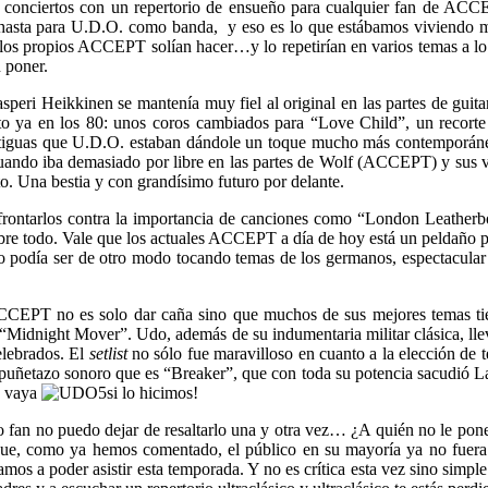
s conciertos con un repertorio de ensueño para cualquier fan de AC
sta para U.D.O. como banda, y eso es lo que estábamos viviendo mi
ál los propios ACCEPT solían hacer…y lo repetirían en varios temas a l
 poner.
asperi Heikkinen se mantenía muy fiel al original en las partes de guita
 ya en los 80: unos coros cambiados para “Love Child”, un recorte
antiguas que U.D.O. estaban dándole un toque mucho más contemporáneo 
uando iba demasiado por libre en las partes de Wolf (ACCEPT) y sus va
rto. Una bestia y con grandísimo futuro por delante.
rontarlos contra la importancia de canciones como “London Leatherboy
re todo. Vale que los actuales ACCEPT a día de hoy está un peldaño por
no podía ser de otro modo tocando temas de los germanos, espectacular 
ACCEPT no es solo dar caña sino que muchos de sus mejores temas tie
“Midnight Mover”. Udo, además de su indumentaria militar clásica, llev
lebrados. El
setlist
no sólo fue maravilloso en cuanto a la elección de 
 puñetazo sonoro que es “Breaker”, que con toda su potencia sacudió La 
y vaya
si lo hicimos!
o fan no puedo dejar de resaltarlo una y otra vez… ¿A quién no le pon
 que, como ya hemos comentado, el público en su mayoría ya no fuera
amos a poder asistir esta temporada. Y no es crítica esta vez sino simp