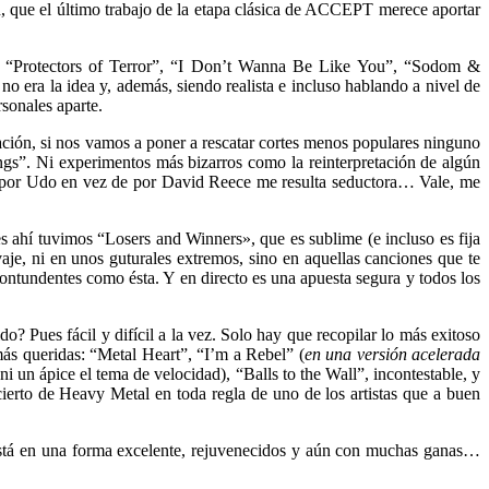
n, que el último trabajo de la etapa clásica de ACCEPT merece aportar
mo “Protectors of Terror”, “I Don’t Wanna Be Like You”, “Sodom &
 era la idea y, además, siendo realista e incluso hablando a nivel de
rsonales aparte.
ción, si nos vamos a poner a rescatar cortes menos populares ninguno
gs”. Ni experimentos más bizarros como la reinterpretación de algún
o por Udo en vez de por David Reece me resulta seductora… Vale, me
es ahí tuvimos “Losers and Winners», que es sublime (e incluso es fija
aje, ni en unos guturales extremos, sino en aquellas canciones que te
contundentes como ésta. Y en directo es una apuesta segura y todos los
 Pues fácil y difícil a la vez. Solo hay que recopilar lo más exitoso
ás queridas: “Metal Heart”, “I’m a Rebel” (
en una versión acelerada
i un ápice el tema de velocidad), “Balls to the Wall”, incontestable, y
to de Heavy Metal en toda regla de uno de los artistas que a buen
stá en una forma excelente, rejuvenecidos y aún con muchas ganas…