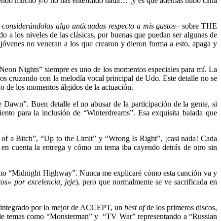
 perdiendo mucho y/o no has entendido nada… ¡y es que además hubo caña
–
considerándolas algo anticuadas respecto a mis gustos
– sobre THE
 los niveles de las clásicas, por buenas que puedan ser algunas de
jóvenes no veneran a los que crearon y dieron forma a esto, apaga y
“Neon Nights” siempre es uno de los momentos especiales para mí. La
ros cruzando con la melodía vocal principal de Udo. Este detalle no se
no de los momentos álgidos de la actuación.
 Dawn”. Buen detalle el no abusar de la participación de la gente, si
ento para la inclusión de “Winterdreams”. Esa exquisita balada que
f a Bitch”, “Up to the Limit” y “Wrong Is Right”, ¡casi nada! Cada
o en cuenta la entrega y cómo un tema iba cayendo detrás de otro sin
como “Midnight Highway”. Nunca me explicaré cómo esta canción va y
tos» por excelencia, jeje
), pero que normalmente se ve sacrificada en
ba integrado por lo mejor de ACCEPT, un
best of
de los primeros discos,
par de temas como “Monsterman” y “TV War” representando a “Russian