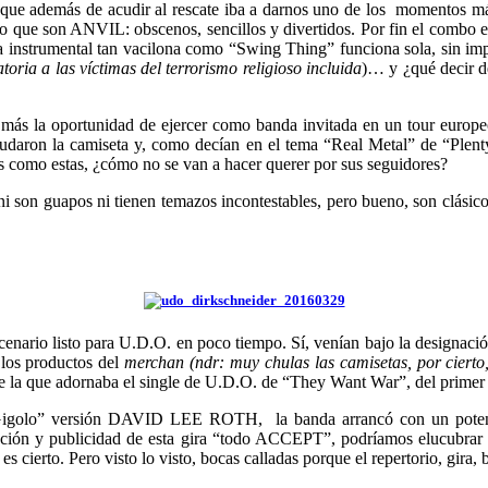
que además de acudir al rescate iba a darnos uno de los momentos más d
es lo que son ANVIL: obscenos, sencillos y divertidos. Por fin el comb
una instrumental tan vacilona como “Swing Thing” funciona sola, sin im
toria a las víctimas del terrorismo religioso incluida
)… y ¿qué decir d
ás la oportunidad de ejercer como banda invitada en un tour europeo
sudaron la camiseta y, como decían en el tema “Real Metal” de “Plent
como estas, ¿cómo no se van a hacer querer por sus seguidores?
 ni son guapos ni tienen temazos incontestables, pero bueno, son clás
escenario listo para U.D.O. en poco tiempo. Sí, venían bajo la desi
 los productos del
merchan (ndr: muy chulas las camisetas, por cierto
 que adornaba el single de U.D.O. de “They Want War”, del primer dis
igolo” versión DAVID LEE ROTH, la banda arrancó con un potente “St
cción y publicidad de esta gira “todo ACCEPT”, podríamos elucubrar 
s cierto. Pero visto lo visto, bocas calladas porque el repertorio, gira,