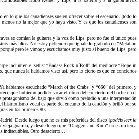
combustibles Robb Reiner y Lips, a la batería y a la guitarra/voz
o en lo que los canadienses suelen ofrecer sobre el escenario, ¡todo lo
 menos no la mejor que yo haya visto. Y es que los canadienses son
aves se comían la guitarra y la voz de Lips, pero no fue el único pues
stros más altos. No estoy pidiendo que iguale lo grabado en “Metal on
porqué pero le vimos y escuchamos muy justo al bueno de Lips, pero
orpe incluir en el setlist “Badass Rock n´Roll” del mediocre “Hope in
s, que nunca la habíamos visto así, pero lo cierto es que en conciertos
o. Ya habíamos escuchado “March of the Crabs” y “666” del primero, y
rece que hubieran podido sacar el ritmo del concierto del bache en el
e protagonismo del bajo que sirvió como preludio a una interpretación
histrionismo vocal es parte del encanto de la canción y brilló por su
as en los primeros 80.
Madrid. Desde luego que no es mis preferidas del disco (
podéis leer la
e la vieja guardia, y desde luego que “Daggers and Rum” no es un tema
s indiscutibles. Otro desacierto…