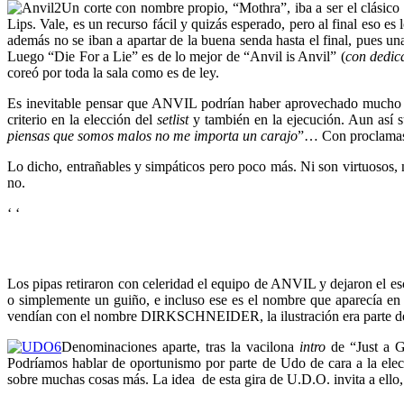
Un corte con nombre propio, “Mothra”, iba a ser el clásico 
Lips. Vale, es un recurso fácil y quizás esperado, pero al final eso 
además no se iban a apartar de la buena senda hasta el final, pues 
Luego “Die For a Lie” es de lo mejor de “Anvil is Anvil” (
con dedica
coreó por toda la sala como es de ley.
Es inevitable pensar que ANVIL podrían haber aprovechado mucho m
criterio en la elección del
setlist
y también en la ejecución. Aun así 
piensas que somos malos no me importa un carajo
”… Con proclamas 
Lo dicho, entrañables y simpáticos pero poco más. Ni son virtuosos,
no.
‘
‘
Los pipas retiraron con celeridad el equipo de ANVIL y dejaron el 
o simplemente un guiño, e incluso ese es el nombre que aparecía en
vendían con el nombre DIRKSCHNEIDER, la ilustración era parte de la
Denominaciones aparte, tras la vacilona
intro
de “Just a G
Podríamos hablar de oportunismo por parte de Udo de cara a la ele
sobre muchas cosas más. La idea de esta gira de U.D.O. invita a ello, e