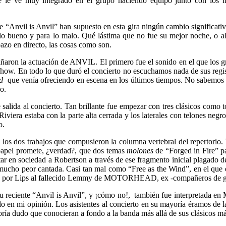
e le ve muy integrado en el grupo haciendo equipo junto con los in
te “Anvil is Anvil” han supuesto en esta gira ningún cambio significativ
lo bueno y para lo malo. Qué lástima que no fue su mejor noche, o al
pazo en directo, las cosas como son.
ñaron la actuación de ANVIL. El primero fue el sonido en el que los gr
 show. En todo lo que duró el concierto no escuchamos nada de sus regi
d
que venía ofreciendo en escena en los últimos tiempos. No sabemos 
o.
alida al concierto. Tan brillante fue empezar con tres clásicos como t
iera estaba con la parte alta cerrada y los laterales con telones negro
o.
 los dos trabajos que compusieron la columna vertebral del repertori
 papel promete, ¿verdad?, que dos temas
molones
de “Forged in Fire” pa
r en sociedad a Robertson a través de ese fragmento inicial plagado d
mucho peor cantada. Casi tan mal como “Free as the Wind”, en el que el 
ada por Lips al fallecido Lemmy de MOTORHEAD, ex -compañeros de gir
u reciente “Anvil is Anvil”, y ¡cómo no!, también fue interpretada en 
sólo en mi opinión. Los asistentes al concierto en su mayoría éramos d
ría dudo que conocieran a fondo a la banda más allá de sus clásicos má