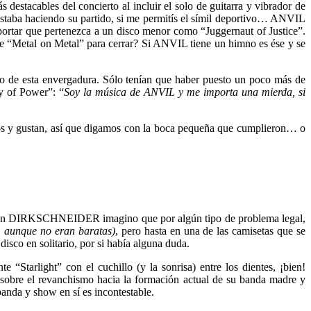
estacables del concierto al incluir el solo de guitarra y vibrador de
o estaba haciendo su partido, si me permitís el símil deportivo… ANVIL
portar que pertenezca a un disco menor como “Juggernaut of Justice”.
e “Metal on Metal” para cerrar? Si ANVIL tiene un himno es ése y se
 de esta envergadura. Sólo tenían que haber puesto un poco más de
y of Power”: “
Soy la música de ANVIL y me importa una mierda, si
icos y gustan, así que digamos con la boca pequeña que cumplieron… o
gnación DIRKSCHNEIDER imagino que por algún tipo de problema legal,
, aunque no eran baratas)
, pero hasta en una de las camisetas que se
co en solitario, por si había alguna duda.
arlight” con el cuchillo (y la sonrisa) entre los dientes, ¡bien!
sobre el revanchismo hacia la formación actual de su banda madre y
 banda y show en sí es incontestable.