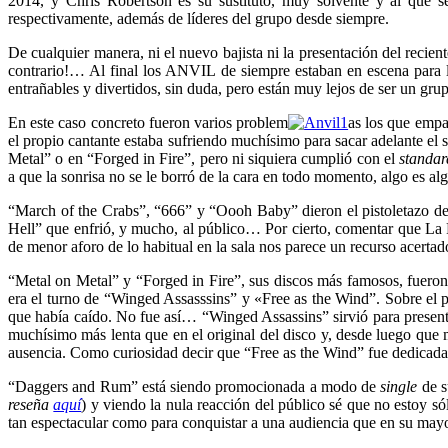
2014, y Chris Robertson es su sustituto, muy solvente y al que s
respectivamente, además de líderes del grupo desde siempre.
De cualquier manera, ni el nuevo bajista ni la presentación del recien
contrario!… Al final los ANVIL de siempre estaban en escena para 
entrañables y divertidos, sin duda, pero están muy lejos de ser un gru
En este caso concreto fueron varios problem
as los que empa
el propio cantante estaba sufriendo muchísimo para sacar adelante el
Metal” o en “Forged in Fire”, pero ni siquiera cumplió con el
standar
a que la sonrisa no se le borró de la cara en todo momento, algo es alg
“March of the Crabs”, “666” y “Oooh Baby” dieron el pistoletazo de s
Hell” que enfrió, y mucho, al público… Por cierto, comentar que La Riv
de menor aforo de lo habitual en la sala nos parece un recurso acertad
“Metal on Metal” y “Forged in Fire”, sus discos más famosos, fueron
era el turno de “Winged Assasssins” y «Free as the Wind”. Sobre el
que había caído. No fue así… “Winged Assassins” sirvió para presenta
muchísimo más lenta que en el original del disco y, desde luego que 
ausencia. Como curiosidad decir que “Free as the Wind” fue dedic
“Daggers and Rum” está siendo promocionada a modo de
single
de s
reseña
aquí
) y viendo la nula reacción del público sé que no estoy 
tan espectacular como para conquistar a una audiencia que en su mayo