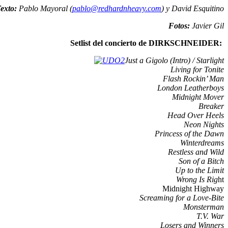
exto:
Pablo Mayoral (
pablo@redhardnheavy.com
) y David Esquitino
Fotos:
Javier Gil
Setlist del concierto de DIRKSCHNEIDER:
Just a Gigolo (Intro) /
Starlight
Living for Tonite
Flash Rockin’ Man
London Leatherboys
Midnight Mover
Breaker
Head Over Heels
Neon Nights
Princess of the Dawn
Winterdreams
Restless and Wild
Son of a Bitch
Up to the Limit
Wrong Is Rig
ht
Midnight Highway
Screaming for a Love-Bite
Monsterman
T.V. War
Losers and Winners