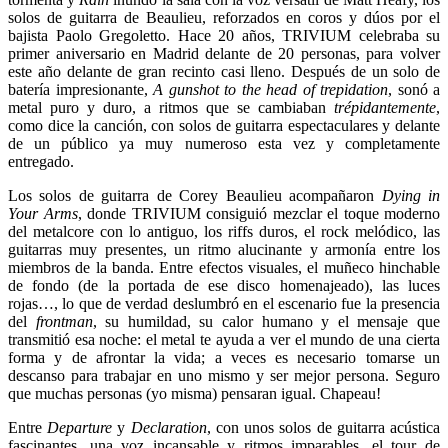
solos de guitarra de Beaulieu, reforzados en coros y dúos por el
bajista Paolo Gregoletto. Hace 20 años, TRIVIUM celebraba su
primer aniversario en Madrid delante de 20 personas, para volver
este año delante de gran recinto casi lleno. Después de un solo de
batería impresionante,
A gunshot to the head of trepidation
, sonó a
metal puro y duro, a ritmos que se cambiaban
trépidantemente
,
como dice la canción, con solos de guitarra espectaculares y delante
de un público ya muy numeroso esta vez y completamente
entregado.
Los solos de guitarra de Corey Beaulieu acompañaron
Dying in
Your Arms
, donde TRIVIUM consiguió mezclar el toque moderno
del metalcore con lo antiguo, los riffs duros, el rock melódico, las
guitarras muy presentes, un ritmo alucinante y armonía entre los
miembros de la banda. Entre efectos visuales, el muñeco hinchable
de fondo (de la portada de ese disco homenajeado), las luces
rojas…, lo que de verdad deslumbró en el escenario fue la presencia
del
frontman
, su humildad, su calor humano y el mensaje que
transmitió esa noche: el metal te ayuda a ver el mundo de una cierta
forma y de afrontar la vida; a veces es necesario tomarse un
descanso para trabajar en uno mismo y ser mejor persona. Seguro
que muchas personas (yo misma) pensaran igual. Chapeau!
Entre
Departure
y
Declaration
, con unos solos de guitarra acústica
fascinantes, una voz incansable y ritmos imparables, el tour de