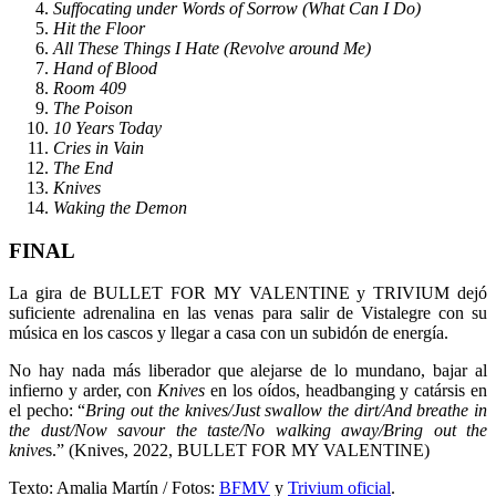
Suffocating under Words of Sorrow (What Can I Do)
Hit the Floor
All These Things I Hate (Revolve around Me)
Hand of Blood
Room 409
The Poison
10 Years Today
Cries in Vain
The End
Knives
Waking the Demon
FINAL
La gira de BULLET FOR MY VALENTINE y TRIVIUM dejó
suficiente adrenalina en las venas para salir de Vistalegre con su
música en los cascos y llegar a casa con un subidón de energía.
No hay nada más liberador que alejarse de lo mundano, bajar al
infierno y arder, con
Knives
en los oídos, headbanging y catársis en
el pecho: “
Bring out the knives/Just swallow the dirt/And breathe in
the dust/Now savour the taste/No walking away/Bring out the
knive
s.” (Knives, 2022, BULLET FOR MY VALENTINE)
Texto: Amalia Martín / Fotos:
BFMV
y
Trivium oficial
.