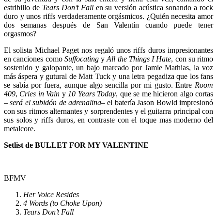
estribillo de
Tears Don’t Fall
en su versión acústica sonando a rock
duro y unos riffs verdaderamente orgásmicos. ¿Quién necesita amor
dos semanas después de San Valentín cuando puede tener
orgasmos?
El solista Michael Paget nos regaló unos riffs duros impresionantes
en canciones como
Suffocating
y
All the Things I Hate
, con su ritmo
sostenido y galopante, un bajo marcado por Jamie Mathias, la voz
más áspera y gutural de Matt Tuck y una letra pegadiza que los fans
se sabía por fuera, aunque algo sencilla por mi gusto. Entre
Room
409
,
Cries in Vain
y
10 Years Today
, que se me hicieron algo cortas
–
será el subidón de adrenalina
– el batería Jason Bowld impresionó
con sus ritmos alternantes y sorprendentes y el guitarra principal con
sus solos y riffs duros, en contraste con el toque mas moderno del
metalcore.
Setlist de BULLET FOR MY VALENTINE
BFMV
Her Voice Resides
4 Words (to Choke Upon)
Tears Don’t Fall