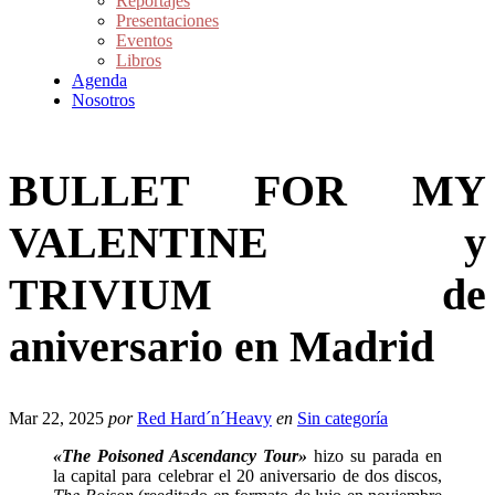
Reportajes
Presentaciones
Eventos
Libros
Agenda
Nosotros
BULLET FOR MY
VALENTINE y
TRIVIUM de
aniversario en Madrid
Mar 22, 2025
por
Red Hard´n´Heavy
en
Sin categoría
«The Poisoned Ascendancy Tour»
hizo su parada en
la capital para celebrar el 20 aniversario de dos discos,