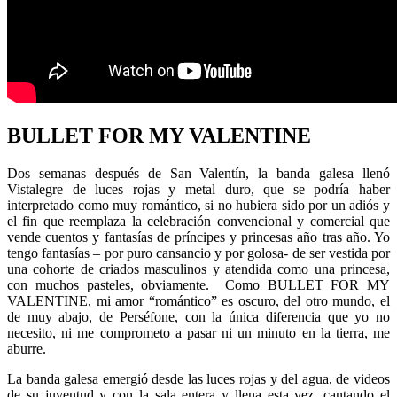
BULLET FOR MY VALENTINE
Dos semanas después de San Valentín, la banda galesa llenó
Vistalegre de luces rojas y metal duro, que se podría haber
interpretado como muy romántico, si no hubiera sido por un adiós y
el fin que reemplaza la celebración convencional y comercial que
vende cuentos y fantasías de príncipes y princesas año tras año. Yo
tengo fantasías – por puro cansancio y por golosa- de ser vestida por
una cohorte de criados masculinos y atendida como una princesa,
con muchos pasteles, obviamente. Como BULLET FOR MY
VALENTINE, mi amor “romántico” es oscuro, del otro mundo, el
de muy abajo, de Perséfone, con la única diferencia que yo no
necesito, ni me comprometo a pasar ni un minuto en la tierra, me
aburre.
La banda galesa emergió desde las luces rojas y del agua, de videos
de su juventud y con la sala entera y llena esta vez, cantando el