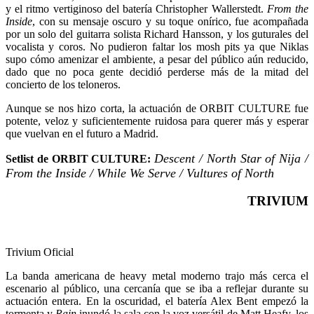
y el ritmo vertiginoso del batería Christopher Wallerstedt.
From the
Inside
, con su mensaje oscuro y su toque onírico, fue acompañada
por un solo del guitarra solista Richard Hansson, y los guturales del
vocalista y coros. No pudieron faltar los mosh pits ya que Niklas
supo cómo amenizar el ambiente, a pesar del público aún reducido,
dado que no poca gente decidió perderse más de la mitad del
concierto de los teloneros.
Aunque se nos hizo corta, la actuación de ORBIT CULTURE fue
potente, veloz y suficientemente ruidosa para querer más y esperar
que vuelvan en el futuro a Madrid.
Descent /
North Star of Nija /
Setlist de ORBIT CULTURE:
From the Inside /
While We Serve /
Vultures of North
TRIVIUM
Trivium Oficial
La banda americana de heavy metal moderno trajo más cerca el
escenario al público, una cercanía que se iba a reflejar durante su
actuación entera. En la oscuridad, el batería Alex Bent empezó la
tormenta y
Rain
inundó la sala con la voz versátil de Matt Heafy, los