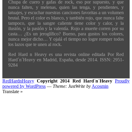
Chupa de cuero y gafas de rock, eso por supuesto, y que
nunca falten, y melenas, quien las tenga, y pendientes, y
tatuajes, y escuchar nuestras canciones favoritas a un volumen
brutal. Pero el color es blanco, y también rojo, que nunca falte
tampoco, que la sangre caliente tiene color y calor, y la
ilusión, y la pasión y la valentía. Rojo a muerte corren por su
casta… ¿Es un jeroglífico? Bueno, para gustos los colores,
nunca mejor dicho… Y ojalá el tiempo no logre romper todos
los lazos que te unen al rock.
Red Hard n Heavy es una revista online editada Por Red
Hard´n´Heavy en Madrid, España, desde 2014. ISSN: 2951-
9284
RedHardnHeavy
Copyright 2014 Red Hard´n´Heavy
Proudly
powered by WordPress
—
Theme: JustWrite by
Acosmin
Translate »