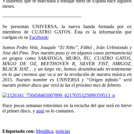
VIllaseñor, que se marchaba a trabajar fuera de España hace algunos
meses.
————————————————–
Se presentan UNIVERSA, la nueva banda formada por ex
miembros de CUATRO GATOS. Ésta es la información que
cuelgan en su
Facebook
:
Somos Pedro Vela, Joaquín “El Niño”, Filthó , Iván Urbistondo y
Jose del Pino. Tras nuestro paso (y en algunos casos permanencia)
en grupos como SARATOGA, MURO, ÑU, CUATRO GATOS,
MÄGO DE OZ, BEETHOVEN R, SILVER FIST, AMIGOZ,
BLACK HAT… y un largo etc, hemos desembocado recientemente
en lo que creemos que va a ser la revolución de nuestra música en
2015.
Nuestro nombre es UNIVERSA y “Origen infinito” será
nuestro primer disco que verá la luz el próximo mes de febrero.
Hace pocas semanas estuvimos en la escucha del que será en breve
el primer disco, y
aquí
os lo contamos.
Etiquetado con:
Metallica
,
noticias