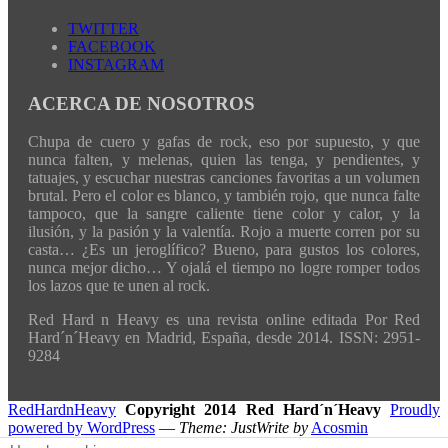
TWITTER
FACEBOOK
INSTAGRAM
ACERCA DE NOSOTROS
Chupa de cuero y gafas de rock, eso por supuesto, y que
nunca falten, y melenas, quien las tenga, y pendientes, y
tatuajes, y escuchar nuestras canciones favoritas a un volumen
brutal. Pero el color es blanco, y también rojo, que nunca falte
tampoco, que la sangre caliente tiene color y calor, y la
ilusión, y la pasión y la valentía. Rojo a muerte corren por su
casta… ¿Es un jeroglífico? Bueno, para gustos los colores,
nunca mejor dicho… Y ojalá el tiempo no logre romper todos
los lazos que te unen al rock.
Red Hard n Heavy es una revista online editada Por Red
Hard´n´Heavy en Madrid, España, desde 2014. ISSN: 2951-
9284
RedHardnHeavy
Copyright 2014 Red Hard´n´Heavy
Proudly
powered by WordPress
—
Theme: JustWrite by
Acosmin