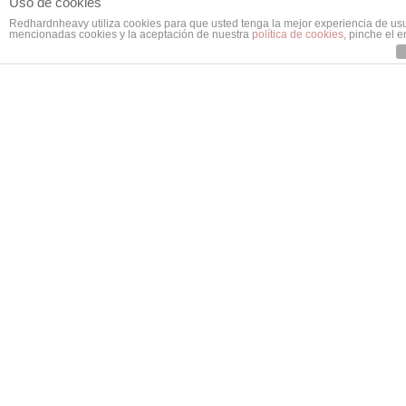
Uso de cookies
Redhardnheavy utiliza cookies para que usted tenga la mejor experiencia de us
mencionadas cookies y la aceptación de nuestra
política de cookies
, pinche el 