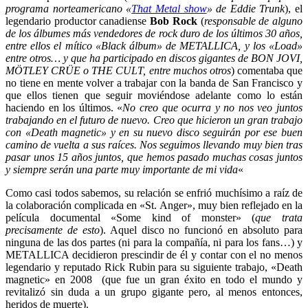
programa norteamericano «
That Metal show
» de Eddie Trunk
), el
legendario productor canadiense
Bob Rock
(
responsable de alguno
de los álbumes más vendedores de rock duro de los últimos 30 años,
entre ellos el mítico «Black álbum» de METALLICA, y los «Load»
entre otros… y que ha participado en discos gigantes de BON JOVI,
MÖTLEY CRÜE o THE CULT, entre muchos otros
) comentaba que
no tiene en mente volver a trabajar con la banda de San Francisco y
que ellos tienen que seguir moviéndose adelante como lo están
haciendo en los últimos. «
No creo que ocurra y no nos veo juntos
trabajando en el futuro de nuevo. Creo que hicieron un gran trabajo
con «Death magnetic» y en su nuevo disco seguirán por ese buen
camino de vuelta a sus raíces. Nos seguimos llevando muy bien tras
pasar unos 15 años juntos, que hemos pasado muchas cosas juntos
y siempre serán una parte muy importante de mi vida
«
Como casi todos sabemos, su relación se enfrió muchísimo a raíz de
la colaboración complicada en «St. Anger», muy bien reflejado en la
película documental «Some kind of monster» (
que trata
precisamente de esto
). Aquel disco no funcionó en absoluto para
ninguna de las dos partes (ni para la compañía, ni para los fans…) y
METALLICA decidieron prescindir de él y contar con el no menos
legendario y reputado Rick Rubin para su siguiente trabajo, «Death
magnetic» en 2008 (que fue un gran éxito en todo el mundo y
revitalizó sin duda a un grupo gigante pero, al menos entonces,
heridos de muerte).