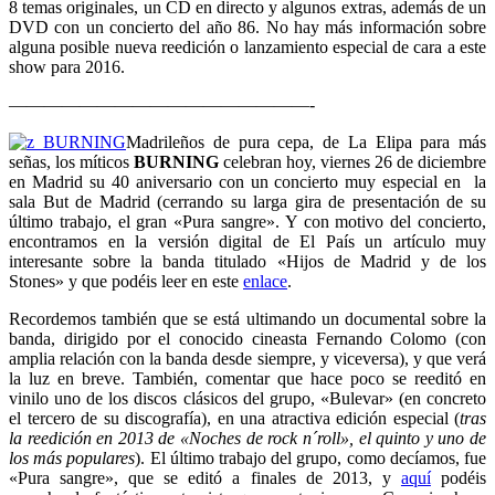
8 temas originales, un CD en directo y algunos extras, además de un
DVD con un concierto del año 86. No hay más información sobre
alguna posible nueva reedición o lanzamiento especial de cara a este
show para 2016.
—————————————————-
Madrileños de pura cepa, de La Elipa para más
señas, los míticos
BURNING
celebran hoy, viernes 26 de diciembre
en Madrid su 40 aniversario con un concierto muy especial en la
sala But de Madrid (cerrando su larga gira de presentación de su
último trabajo, el gran «Pura sangre». Y con motivo del concierto,
encontramos en la versión digital de El País un artículo muy
interesante sobre la banda titulado «Hijos de Madrid y de los
Stones» y que podéis leer en este
enlace
.
Recordemos también que se está ultimando un documental sobre la
banda, dirigido por el conocido cineasta Fernando Colomo (con
amplia relación con la banda desde siempre, y viceversa), y que verá
la luz en breve. También, comentar que hace poco se reeditó en
vinilo uno de los discos clásicos del grupo, «Bulevar» (en concreto
el tercero de su discografía), en una atractiva edición especial (
tras
la reedición en 2013 de «Noches de rock n´roll», el quinto y uno de
los más populares
). El último trabajo del grupo, como decíamos, fue
«Pura sangre», que se editó a finales de 2013, y
aquí
podéis