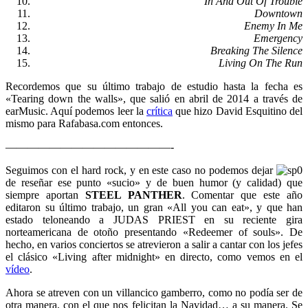
In And Out Of Trouble
Downtown
Enemy In Me
Emergency
Breaking The Silence
Living On The Run
Recordemos que su último trabajo de estudio hasta la fecha es
«Tearing down the walls», que salió en abril de 2014 a través de
earMusic. Aquí podemos leer la
crítica
que hizo David Esquitino del
mismo para Rafabasa.com entonces.
———————————————-
Seguimos con el hard rock, y en este caso no podemos dejar
de reseñar ese punto «sucio» y de buen humor (y calidad) que
siempre aportan
STEEL PANTHER
. Comentar que este año
editaron su último trabajo, un gran «All you can eat», y que han
estado teloneando a JUDAS PRIEST en su reciente gira
norteamericana de otoño presentando «Redeemer of souls». De
hecho, en varios conciertos se atrevieron a salir a cantar con los jefes
el clásico «Living after midnight» en directo, como vemos en el
vídeo
.
Ahora se atreven con un villancico gamberro, como no podía ser de
otra manera, con el que nos felicitan la Navidad… a su manera. Se