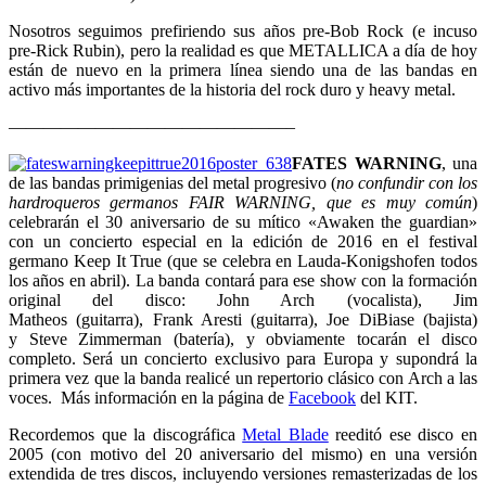
Nosotros seguimos prefiriendo sus años pre-Bob Rock (e incuso
pre-Rick Rubin), pero la realidad es que METALLICA a día de hoy
están de nuevo en la primera línea siendo una de las bandas en
activo más importantes de la historia del rock duro y heavy metal.
————————————————–
FATES WARNING
, una
de las bandas primigenias del metal progresivo (
no confundir con los
hardroqueros germanos FAIR WARNING, que es muy común
)
celebrarán el 30 aniversario de su mítico «Awaken the guardian»
con un concierto especial en la edición de 2016 en el festival
germano Keep It True (que se celebra en Lauda-Konigshofen todos
los años en abril). La banda contará para ese show con la formación
original del disco: John Arch (vocalista), Jim
Matheos (guitarra), Frank Aresti (guitarra), Joe DiBiase (bajista)
y Steve Zimmerman (batería), y obviamente tocarán el disco
completo. Será un concierto exclusivo para Europa y supondrá la
primera vez que la banda realicé un repertorio clásico con Arch a las
voces. Más información en la página de
Facebook
del KIT.
Recordemos que la discográfica
Metal Blade
reeditó ese disco en
2005 (con motivo del 20 aniversario del mismo) en una versión
extendida de tres discos, incluyendo versiones remasterizadas de los