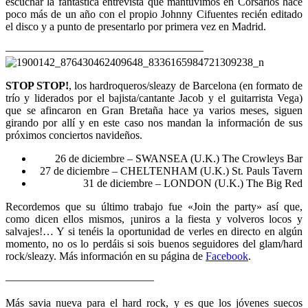
escuchar la fantástica entrevista que mantuvimos en Corsarios hace
poco más de un año con el propio Johnny Cifuentes recién editado
el disco y a punto de presentarlo por primera vez en Madrid.
——————————————————
STOP STOP!
, los hardroqueros/sleazy de Barcelona (en formato de
trío y liderados por el bajista/cantante Jacob y el guitarrista Vega)
que se afincaron en Gran Bretaña hace ya varios meses, siguen
girando por allí y en este caso nos mandan la información de sus
próximos conciertos navideños.
26 de diciembre – SWANSEA (U.K.) The Crowleys Bar
27 de diciembre – CHELTENHAM (U.K.) St. Pauls Tavern
31 de diciembre – LONDON (U.K.) The Big Red
Recordemos que su último trabajo fue «Join the party» así que,
como dicen ellos mismos, ¡uniros a la fiesta y volveros locos y
salvajes!… Y si tenéis la oportunidad de verles en directo en algún
momento, no os lo perdáis si sois buenos seguidores del glam/hard
rock/sleazy. Más información en su página de
Facebook
.
—————————————–
Más savia nueva para el hard rock, y es que los jóvenes suecos