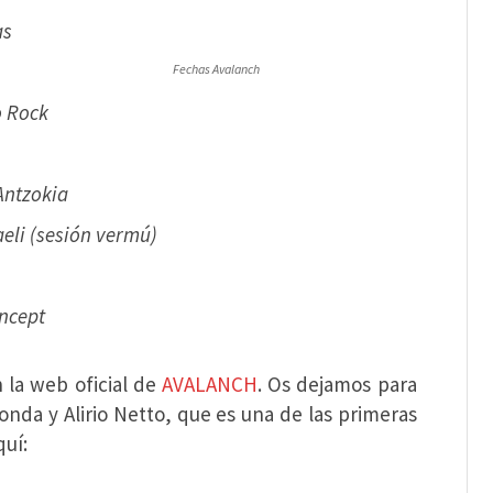
as
Fechas Avalanch
o Rock
 Antzokia
aeli (sesión vermú)
oncept
 la web oficial de
AVALANCH
. Os dejamos para
onda y Alirio Netto, que es una de las primeras
quí: