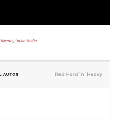
,
Kivents
,
Union Media
Red Hard´n´Heavy
L AUTOR