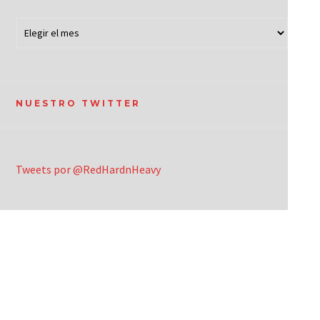
NUESTRO TWITTER
Tweets por @RedHardnHeavy