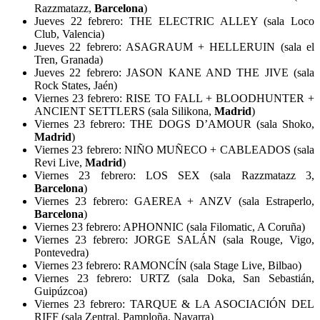
Razzmatazz,
Barcelona
)
Jueves 22 febrero: THE ELECTRIC ALLEY (sala Loco
Club, Valencia)
Jueves 22 febrero: ASAGRAUM + HELLERUIN (sala el
Tren, Granada)
Jueves 22 febrero: JASON KANE AND THE JIVE (sala
Rock States, Jaén)
Viernes 23 febrero: RISE TO FALL + BLOODHUNTER +
ANCIENT SETTLERS (sala Silikona,
Madrid
)
Viernes 23 febrero: THE DOGS D’AMOUR (sala Shoko,
Madrid
)
Viernes 23 febrero: NIÑO MUÑECO + CABLEADOS (sala
Revi Live,
Madrid
)
Viernes 23 febrero: LOS SEX (sala Razzmatazz 3,
Barcelona
)
Viernes 23 febrero: GAEREA + ANZV (sala Estraperlo,
Barcelona
)
Viernes 23 febrero: APHONNIC (sala Filomatic, A Coruña)
Viernes 23 febrero: JORGE SALÁN (sala Rouge, Vigo,
Pontevedra)
Viernes 23 febrero: RAMONCÍN (sala Stage Live, Bilbao)
Viernes 23 febrero: URTZ (sala Doka, San Sebastián,
Guipúzcoa)
Viernes 23 febrero: TARQUE & LA ASOCIACIÓN DEL
RIFF (sala Zentral, Pamploña, Navarra)