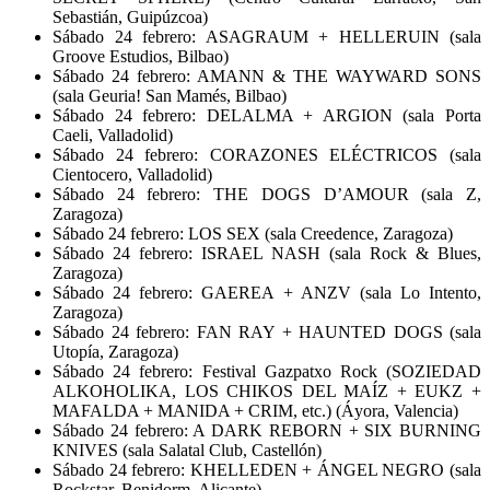
Sebastián, Guipúzcoa)
Sábado 24 febrero: ASAGRAUM + HELLERUIN (sala
Groove Estudios, Bilbao)
Sábado 24 febrero: AMANN & THE WAYWARD SONS
(sala Geuria! San Mamés, Bilbao)
Sábado 24 febrero: DELALMA + ARGION (sala Porta
Caeli, Valladolid)
Sábado 24 febrero: CORAZONES ELÉCTRICOS (sala
Cientocero, Valladolid)
Sábado 24 febrero: THE DOGS D’AMOUR (sala Z,
Zaragoza)
Sábado 24 febrero: LOS SEX (sala Creedence, Zaragoza)
Sábado 24 febrero: ISRAEL NASH (sala Rock & Blues,
Zaragoza)
Sábado 24 febrero: GAEREA + ANZV (sala Lo Intento,
Zaragoza)
Sábado 24 febrero: FAN RAY + HAUNTED DOGS (sala
Utopía, Zaragoza)
Sábado 24 febrero: Festival Gazpatxo Rock (SOZIEDAD
ALKOHOLIKA, LOS CHIKOS DEL MAÍZ + EUKZ +
MAFALDA + MANIDA + CRIM, etc.) (Áyora, Valencia)
Sábado 24 febrero: A DARK REBORN + SIX BURNING
KNIVES (sala Salatal Club, Castellón)
Sábado 24 febrero: KHELLEDEN + ÁNGEL NEGRO (sala
Rockstar, Benidorm, Alicante)