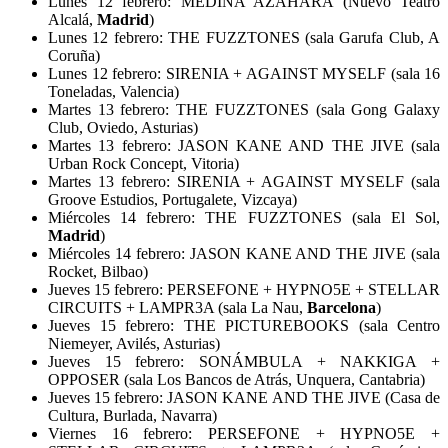
Lunes 12 febrero: MEDINA AZAHARA (Nuevo Teatro
Alcalá,
Madrid
)
Lunes 12 febrero: THE FUZZTONES (sala Garufa Club, A
Coruña)
Lunes 12 febrero: SIRENIA + AGAINST MYSELF (sala 16
Toneladas, Valencia)
Martes 13 febrero: THE FUZZTONES (sala Gong Galaxy
Club, Oviedo, Asturias)
Martes 13 febrero: JASON KANE AND THE JIVE (sala
Urban Rock Concept, Vitoria)
Martes 13 febrero: SIRENIA + AGAINST MYSELF (sala
Groove Estudios, Portugalete, Vizcaya)
Miércoles 14 febrero: THE FUZZTONES (sala El Sol,
Madrid
)
Miércoles 14 febrero: JASON KANE AND THE JIVE (sala
Rocket, Bilbao)
Jueves 15 febrero: PERSEFONE + HYPNO5E + STELLAR
CIRCUITS + LAMPR3A (sala La Nau,
Barcelona
)
Jueves 15 febrero: THE PICTUREBOOKS (sala Centro
Niemeyer, Avilés, Asturias)
Jueves 15 febrero: SONÁMBULA + NAKKIGA +
OPPOSER (sala Los Bancos de Atrás, Unquera, Cantabria)
Jueves 15 febrero: JASON KANE AND THE JIVE (Casa de
Cultura, Burlada, Navarra)
Viernes 16 febrero: PERSEFONE + HYPNO5E +