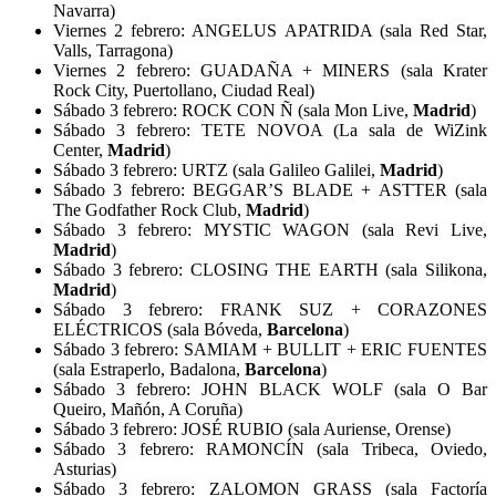
Navarra)
Viernes 2 febrero: ANGELUS APATRIDA (sala Red Star,
Valls, Tarragona)
Viernes 2 febrero: GUADAÑA + MINERS (sala Krater
Rock City, Puertollano, Ciudad Real)
Sábado 3 febrero: ROCK CON Ñ (sala Mon Live,
Madrid
)
Sábado 3 febrero: TETE NOVOA (La sala de WiZink
Center,
Madrid
)
Sábado 3 febrero: URTZ (sala Galileo Galilei,
Madrid
)
Sábado 3 febrero: BEGGAR’S BLADE + ASTTER (sala
The Godfather Rock Club,
Madrid
)
Sábado 3 febrero: MYSTIC WAGON (sala Revi Live,
Madrid
)
Sábado 3 febrero: CLOSING THE EARTH (sala Silikona,
Madrid
)
Sábado 3 febrero: FRANK SUZ + CORAZONES
ELÉCTRICOS (sala Bóveda,
Barcelona
)
Sábado 3 febrero: SAMIAM + BULLIT + ERIC FUENTES
(sala Estraperlo, Badalona,
Barcelona
)
Sábado 3 febrero: JOHN BLACK WOLF (sala O Bar
Queiro, Mañón, A Coruña)
Sábado 3 febrero: JOSÉ RUBIO (sala Auriense, Orense)
Sábado 3 febrero: RAMONCÍN (sala Tribeca, Oviedo,
Asturias)
Sábado 3 febrero: ZALOMON GRASS (sala Factoría