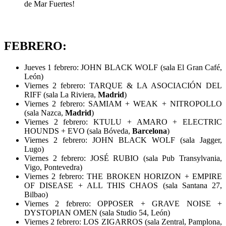
de Mar Fuertes!
FEBRERO:
Jueves 1 febrero: JOHN BLACK WOLF (sala El Gran Café,
León)
Viernes 2 febrero: TARQUE & LA ASOCIACIÓN DEL
RIFF (sala La Riviera,
Madrid
)
Viernes 2 febrero: SAMIAM + WEAK + NITROPOLLO
(sala Nazca,
Madrid
)
Viernes 2 febrero: KTULU + AMARO + ELECTRIC
HOUNDS + EVO (sala Bóveda,
Barcelona
)
Viernes 2 febrero: JOHN BLACK WOLF (sala Jagger,
Lugo)
Viernes 2 febrero: JOSÉ RUBIO (sala Pub Transylvania,
Vigo, Pontevedra)
Viernes 2 febrero: THE BROKEN HORIZON + EMPIRE
OF DISEASE + ALL THIS CHAOS (sala Santana 27,
Bilbao)
Viernes 2 febrero: OPPOSER + GRAVE NOISE +
DYSTOPIAN OMEN (sala Studio 54, León)
Viernes 2 febrero: LOS ZIGARROS (sala Zentral, Pamplona,