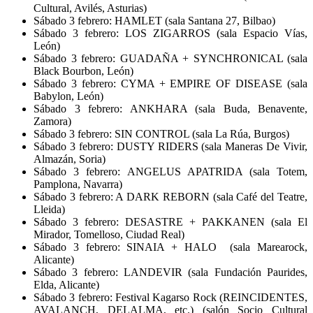
Cultural, Avilés, Asturias)
Sábado 3 febrero: HAMLET (sala Santana 27, Bilbao)
Sábado 3 febrero: LOS ZIGARROS (sala Espacio Vías,
León)
Sábado 3 febrero: GUADAÑA + SYNCHRONICAL (sala
Black Bourbon, León)
Sábado 3 febrero: CYMA + EMPIRE OF DISEASE (sala
Babylon, León)
Sábado 3 febrero: ANKHARA (sala Buda, Benavente,
Zamora)
Sábado 3 febrero: SIN CONTROL (sala La Rúa, Burgos)
Sábado 3 febrero: DUSTY RIDERS (sala Maneras De Vivir,
Almazán, Soria)
Sábado 3 febrero: ANGELUS APATRIDA (sala Totem,
Pamplona, Navarra)
Sábado 3 febrero: A DARK REBORN (sala Café del Teatre,
Lleida)
Sábado 3 febrero: DESASTRE + PAKKANEN (sala El
Mirador, Tomelloso, Ciudad Real)
Sábado 3 febrero: SINAIA + HALO (sala Marearock,
Alicante)
Sábado 3 febrero: LANDEVIR (sala Fundación Paurides,
Elda, Alicante)
Sábado 3 febrero: Festival Kagarso Rock (REINCIDENTES,
AVALANCH, DELALMA, etc.) (salón Socio Cultural