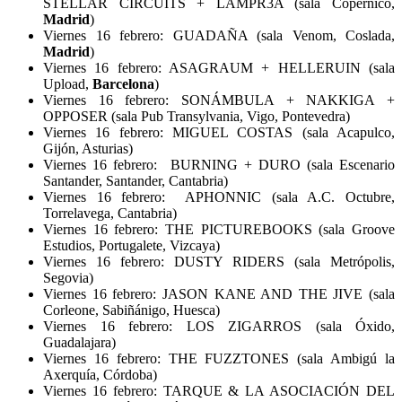
STELLAR CIRCUITS + LAMPR3A (sala Copérnico,
Madrid
)
Viernes 16 febrero: GUADAÑA (sala Venom, Coslada,
Madrid
)
Viernes 16 febrero: ASAGRAUM + HELLERUIN (sala
Upload,
Barcelona
)
Viernes 16 febrero: SONÁMBULA + NAKKIGA +
OPPOSER (sala Pub Transylvania, Vigo, Pontevedra)
Viernes 16 febrero: MIGUEL COSTAS (sala Acapulco,
Gijón, Asturias)
Viernes 16 febrero: BURNING + DURO (sala Escenario
Santander, Santander, Cantabria)
Viernes 16 febrero: APHONNIC (sala A.C. Octubre,
Torrelavega, Cantabria)
Viernes 16 febrero: THE PICTUREBOOKS (sala Groove
Estudios, Portugalete, Vizcaya)
Viernes 16 febrero: DUSTY RIDERS (sala Metrópolis,
Segovia)
Viernes 16 febrero: JASON KANE AND THE JIVE (sala
Corleone, Sabiñánigo, Huesca)
Viernes 16 febrero: LOS ZIGARROS (sala Óxido,
Guadalajara)
Viernes 16 febrero: THE FUZZTONES (sala Ambigú la
Axerquía, Córdoba)
Viernes 16 febrero: TARQUE & LA ASOCIACIÓN DEL