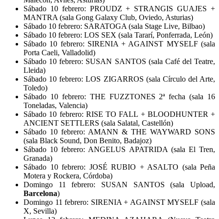
Sábado 10 febrero: PROUDZ + STRANGIS GUAJES +
MANTRA (sala Gong Galaxy Club, Oviedo, Asturias)
Sábado 10 febrero: SARATOGA (sala Stage Live, Bilbao)
Sábado 10 febrero: LOS SEX (sala Tararí, Ponferrada, León)
Sábado 10 febrero: SIRENIA + AGAINST MYSELF (sala
Porta Caeli, Valladolid)
Sábado 10 febrero: SUSAN SANTOS (sala Café del Teatre,
Lleida)
Sábado 10 febrero: LOS ZIGARROS (sala Círculo del Arte,
Toledo)
Sábado 10 febrero: THE FUZZTONES 2ª fecha (sala 16
Toneladas, Valencia)
Sábado 10 febrero: RISE TO FALL + BLOODHUNTER +
ANCIENT SETTLERS (sala Salatal, Castellón)
Sábado 10 febrero: AMANN & THE WAYWARD SONS
(sala Black Sound, Don Benito, Badajoz)
Sábado 10 febrero: ANGELUS APATRIDA (sala El Tren,
Granada)
Sábado 10 febrero: JOSÉ RUBIO + ASALTO (sala Peña
Motera y Rockera, Córdoba)
Domingo 11 febrero: SUSAN SANTOS (sala Upload,
Barcelona
)
Domingo 11 febrero: SIRENIA + AGAINST MYSELF (sala
X, Sevilla)