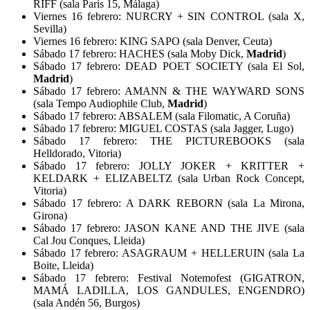
RIFF (sala París 15, Málaga)
Viernes 16 febrero: NURCRY + SIN CONTROL (sala X,
Sevilla)
Viernes 16 febrero: KING SAPO (sala Denver, Ceuta)
Sábado 17 febrero: HACHES (sala Moby Dick,
Madrid
)
Sábado 17 febrero: DEAD POET SOCIETY (sala El Sol,
Madrid
)
Sábado 17 febrero: AMANN & THE WAYWARD SONS
(sala Tempo Audiophile Club,
Madrid
)
Sábado 17 febrero: ABSALEM (sala Filomatic, A Coruña)
Sábado 17 febrero: MIGUEL COSTAS (sala Jagger, Lugo)
Sábado 17 febrero: THE PICTUREBOOKS (sala
Helldorado, Vitoria)
Sábado 17 febrero: JOLLY JOKER + KRITTER +
KELDARK + ELIZABELTZ (sala Urban Rock Concept,
Vitoria)
Sábado 17 febrero: A DARK REBORN (sala La Mirona,
Girona)
Sábado 17 febrero: JASON KANE AND THE JIVE (sala
Cal Jou Conques, Lleida)
Sábado 17 febrero: ASAGRAUM + HELLERUIN (sala La
Boite, Lleida)
Sábado 17 febrero: Festival Notemofest (GIGATRON,
MAMÁ LADILLA, LOS GANDULES, ENGENDRO)
(sala Andén 56, Burgos)