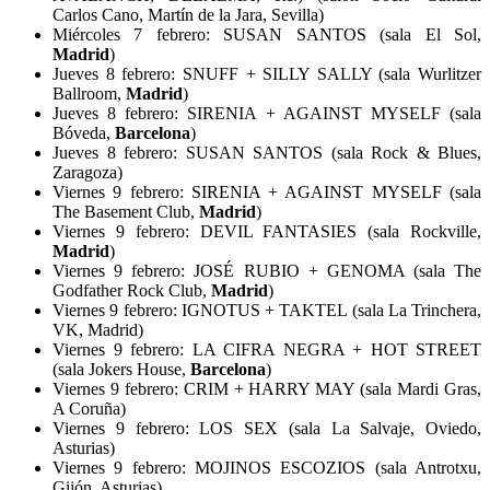
Carlos Cano, Martín de la Jara, Sevilla)
Miércoles 7 febrero: SUSAN SANTOS (sala El Sol,
Madrid
)
Jueves 8 febrero: SNUFF + SILLY SALLY (sala Wurlitzer
Ballroom,
Madrid
)
Jueves 8 febrero: SIRENIA + AGAINST MYSELF (sala
Bóveda,
Barcelona
)
Jueves 8 febrero: SUSAN SANTOS (sala Rock & Blues,
Zaragoza)
Viernes 9 febrero: SIRENIA + AGAINST MYSELF (sala
The Basement Club,
Madrid
)
Viernes 9 febrero: DEVIL FANTASIES (sala Rockville,
Madrid
)
Viernes 9 febrero: JOSÉ RUBIO + GENOMA (sala The
Godfather Rock Club,
Madrid
)
Viernes 9 febrero: IGNOTUS + TAKTEL (sala La Trinchera,
VK, Madrid)
Viernes 9 febrero: LA CIFRA NEGRA + HOT STREET
(sala Jokers House,
Barcelona
)
Viernes 9 febrero: CRIM + HARRY MAY (sala Mardi Gras,
A Coruña)
Viernes 9 febrero: LOS SEX (sala La Salvaje, Oviedo,
Asturias)
Viernes 9 febrero: MOJINOS ESCOZIOS (sala Antrotxu,
Gijón, Asturias)