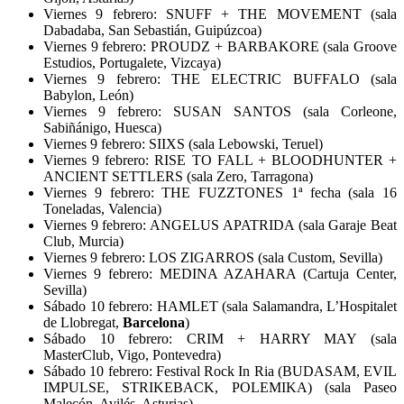
Viernes 9 febrero: SNUFF + THE MOVEMENT (sala
Dabadaba, San Sebastián, Guipúzcoa)
Viernes 9 febrero: PROUDZ + BARBAKORE (sala Groove
Estudios, Portugalete, Vizcaya)
Viernes 9 febrero: THE ELECTRIC BUFFALO (sala
Babylon, León)
Viernes 9 febrero: SUSAN SANTOS (sala Corleone,
Sabiñánigo, Huesca)
Viernes 9 febrero: SIIXS (sala Lebowski, Teruel)
Viernes 9 febrero: RISE TO FALL + BLOODHUNTER +
ANCIENT SETTLERS (sala Zero, Tarragona)
Viernes 9 febrero: THE FUZZTONES 1ª fecha (sala 16
Toneladas, Valencia)
Viernes 9 febrero: ANGELUS APATRIDA (sala Garaje Beat
Club, Murcia)
Viernes 9 febrero: LOS ZIGARROS (sala Custom, Sevilla)
Viernes 9 febrero: MEDINA AZAHARA (Cartuja Center,
Sevilla)
Sábado 10 febrero: HAMLET (sala Salamandra, L’Hospitalet
de Llobregat,
Barcelona
)
Sábado 10 febrero: CRIM + HARRY MAY (sala
MasterClub, Vigo, Pontevedra)
Sábado 10 febrero: Festival Rock In Ria (BUDASAM, EVIL
IMPULSE, STRIKEBACK, POLEMIKA) (sala Paseo
Malecón, Avilés, Asturias)