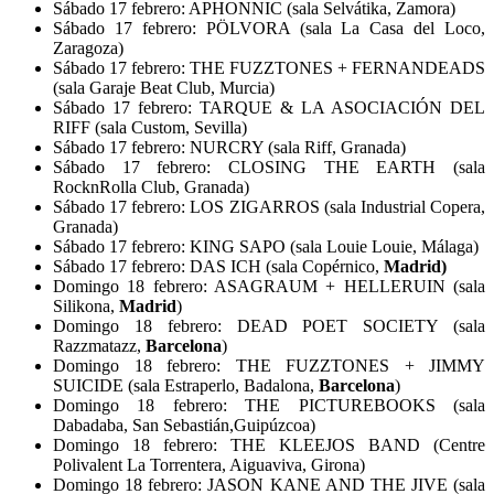
Sábado 17 febrero: APHONNIC (sala Selvátika, Zamora)
Sábado 17 febrero: PÖLVORA (sala La Casa del Loco,
Zaragoza)
Sábado 17 febrero: THE FUZZTONES + FERNANDEADS
(sala Garaje Beat Club, Murcia)
Sábado 17 febrero: TARQUE & LA ASOCIACIÓN DEL
RIFF (sala Custom, Sevilla)
Sábado 17 febrero: NURCRY (sala Riff, Granada)
Sábado 17 febrero: CLOSING THE EARTH (sala
RocknRolla Club, Granada)
Sábado 17 febrero: LOS ZIGARROS (sala Industrial Copera,
Granada)
Sábado 17 febrero: KING SAPO (sala Louie Louie, Málaga)
Sábado 17 febrero: DAS ICH (sala Copérnico,
Madrid)
Domingo 18 febrero: ASAGRAUM + HELLERUIN (sala
Silikona,
Madrid
)
Domingo 18 febrero: DEAD POET SOCIETY (sala
Razzmatazz,
Barcelona
)
Domingo 18 febrero: THE FUZZTONES + JIMMY
SUICIDE (sala Estraperlo, Badalona,
Barcelona
)
Domingo 18 febrero: THE PICTUREBOOKS (sala
Dabadaba, San Sebastián,Guipúzcoa)
Domingo 18 febrero: THE KLEEJOS BAND (Centre
Polivalent La Torrentera, Aiguaviva, Girona)
Domingo 18 febrero: JASON KANE AND THE JIVE (sala