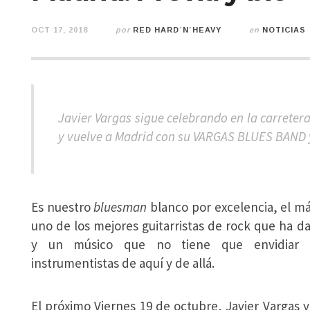
OCT 17, 2018
por
RED HARD´N´HEAVY
en
NOTICIAS
Javier Vargas sigue celebrando en la carrete
y vuelve a Madrid con su VARGAS BLUES BAND y
Es nuestro
bluesman
blanco por excelencia, el má
uno de los mejores guitarristas de rock que ha d
y un músico que no tiene que envidiar 
instrumentistas de aquí y de allá.
El próximo Viernes 19 de octubre, Javier Vargas