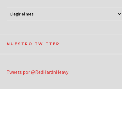
NUESTRO TWITTER
Tweets por @RedHardnHeavy