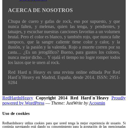
ACERCA DE NOSOTROS
Chupa de cuero y gafas de rock, eso por supuesto, y que
nunca falten, y melenas, quien las tenga, y pendientes, y
tatuajes, y escuchar nuestras canciones favoritas a un volumen
brutal. Pero el color es blanco, y también rojo, que nunca falte
tampoco, que la sangre caliente tiene color y calor, y la
ilusión, y la pasión y la valentía. Rojo a muerte corren por su
casta… ¿Es un jeroglífico? Bueno, para gustos los colores,
nunca mejor dicho… Y ojalá el tiempo no logre romper todos
los lazos que te unen al rock.
Red Hard n Heavy es una revista online editada Por Red
Hard´n´Heavy en Madrid, España, desde 2014. ISSN: 2951-
9284
RedHardnHeavy
Copyright 2014 Red Hard´n´Heavy
Proudly
powered by WordPress
—
Theme: JustWrite by
Acosmin
Uso de cookies
Redhardnheavy utiliza cookies para que usted tenga la mejor experiencia de usuario. Si
continúa navegando está dando su consentimiento para la aceptación de las mencionadas