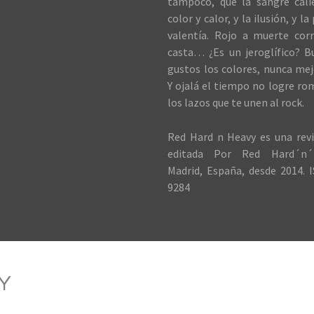
tampoco, que la sangre cali
color y calor, y la ilusión, y la
valentía. Rojo a muerte cor
casta… ¿Es un jeroglífico? B
gustos los colores, nunca me
Y ojalá el tiempo no logre ro
los lazos que te unen al rock.
Red Hard n Heavy es una revi
editada Por Red Hard´n´
Madrid, España, desde 2014. I
9284
Y