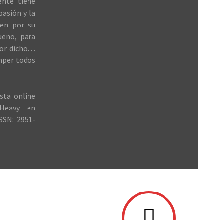
ente tiene
 pasión y la
ren por su
ueno, para
jor dicho…
mper todos
sta online
Heavy en
SSN: 2951-