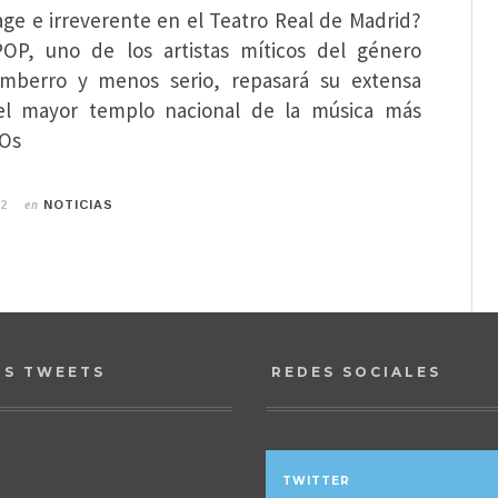
age e irreverente en el Teatro Real de Madrid?
POP, uno de los artistas míticos del género
mberro y menos serio, repasará su extensa
 el mayor templo nacional de la música más
 Os
en
22
NOTICIAS
OS TWEETS
REDES SOCIALES
TWITTER