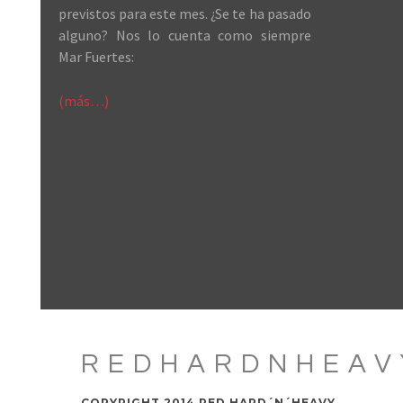
previstos para este mes. ¿Se te ha pasado
alguno? Nos lo cuenta como siempre
Mar Fuertes:
(más…)
REDHARDNHEAV
COPYRIGHT 2014 RED HARD´N´HEAVY