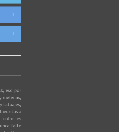
S
k, eso por
 y melenas,
y tatuajes,
favoritas a
 color es
unca falte