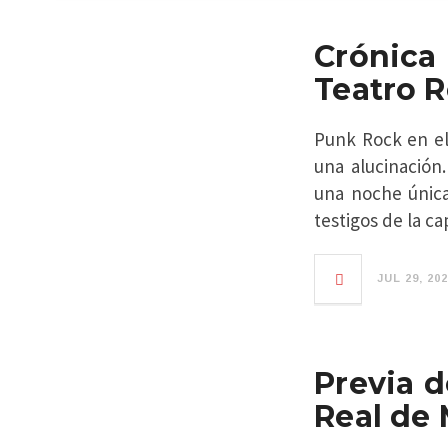
Crónic
Teatro R
Punk Rock en el
una alucinación
una noche única
testigos de la c
JUL 29, 20
Previa d
Real de