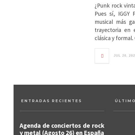
¿Punk rock vint
Pues sí, IGGY 
musical más ga
trayectoria en
clásica y formal.
JUL 20, 20
ENTRADAS RECIENTES
ÚLTIM
Agenda de conciertos de rock
y metal (Agosto 26) en España