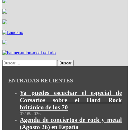
ENTRADAS RECIENTES
Ya puedes escuchar el especial de
Corsarios sobre el Hard Rock
británico de los 70
07/08/2026
Agenda de conciertos de rock y metal
(Agosto 26) en España