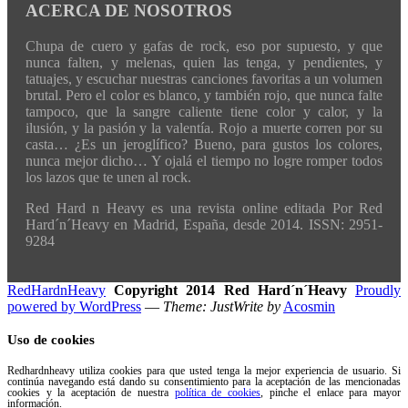
ACERCA DE NOSOTROS
Chupa de cuero y gafas de rock, eso por supuesto, y que
nunca falten, y melenas, quien las tenga, y pendientes, y
tatuajes, y escuchar nuestras canciones favoritas a un volumen
brutal. Pero el color es blanco, y también rojo, que nunca falte
tampoco, que la sangre caliente tiene color y calor, y la
ilusión, y la pasión y la valentía. Rojo a muerte corren por su
casta… ¿Es un jeroglífico? Bueno, para gustos los colores,
nunca mejor dicho… Y ojalá el tiempo no logre romper todos
los lazos que te unen al rock.
Red Hard n Heavy es una revista online editada Por Red
Hard´n´Heavy en Madrid, España, desde 2014. ISSN: 2951-
9284
RedHardnHeavy
Copyright 2014 Red Hard´n´Heavy
Proudly
powered by WordPress
—
Theme: JustWrite by
Acosmin
Uso de cookies
Redhardnheavy utiliza cookies para que usted tenga la mejor experiencia de usuario. Si
continúa navegando está dando su consentimiento para la aceptación de las mencionadas
cookies y la aceptación de nuestra
política de cookies
, pinche el enlace para mayor
información.