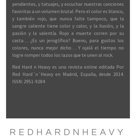
pendientes, y tatuajes, y escuchar nuestras canciones
favoritas a un volumen brutal. Pero el color es blanco,
y también rojo, que nunca falte tampoco, que la
sangre caliente tiene color y calor, y la ilusión, y la
pasión y la valentía. Rojo a muerte corren por su
casta… ¿Es un jeroglífico? Bueno, para gustos los
colores, nunca mejor dicho… Y ojalá el tiempo no
logre romper todos los lazos que te unen al rock.
Red Hard n Heavy es una revista online editada Por
Red Hard´n´Heavy en Madrid, España, desde 2014.
ISSN: 2951-9284
REDHARDNHEAVY