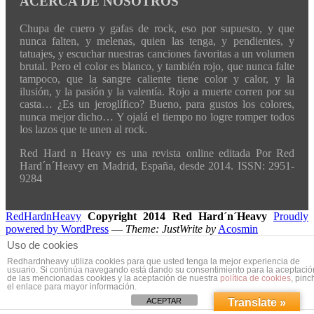
ACERCA DE NOSOTROS
Chupa de cuero y gafas de rock, eso por supuesto, y que
nunca falten, y melenas, quien las tenga, y pendientes, y
tatuajes, y escuchar nuestras canciones favoritas a un volumen
brutal. Pero el color es blanco, y también rojo, que nunca falte
tampoco, que la sangre caliente tiene color y calor, y la
ilusión, y la pasión y la valentía. Rojo a muerte corren por su
casta… ¿Es un jeroglífico? Bueno, para gustos los colores,
nunca mejor dicho… Y ojalá el tiempo no logre romper todos
los lazos que te unen al rock.
Red Hard n Heavy es una revista online editada Por Red
Hard´n´Heavy en Madrid, España, desde 2014. ISSN: 2951-
9284
RedHardnHeavy
Copyright 2014 Red Hard´n´Heavy
Proudly
powered by WordPress
—
Theme: JustWrite by
Acosmin
Uso de cookies
Redhardnheavy utiliza cookies para que usted tenga la mejor experiencia de
usuario. Si continúa navegando está dando su consentimiento para la aceptació
de las mencionadas cookies y la aceptación de nuestra
política de cookies
, pinc
el enlace para mayor información.
ACEPTAR
Translate »