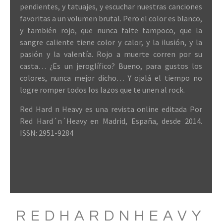
pendientes, y tatuajes, y escuchar nuestras canciones
favoritas a un volumen brutal. Pero el color es blanco,
y también rojo, que nunca falte tampoco, que la
sangre caliente tiene color y calor, y la ilusión, y la
pasión y la valentía. Rojo a muerte corren por su
casta… ¿Es un jeroglífico? Bueno, para gustos los
colores, nunca mejor dicho… Y ojalá el tiempo no
logre romper todos los lazos que te unen al rock.
Red Hard n Heavy es una revista online editada Por
Red Hard´n´Heavy en Madrid, España, desde 2014.
ISSN: 2951-9284
REDHARDNHEAVY