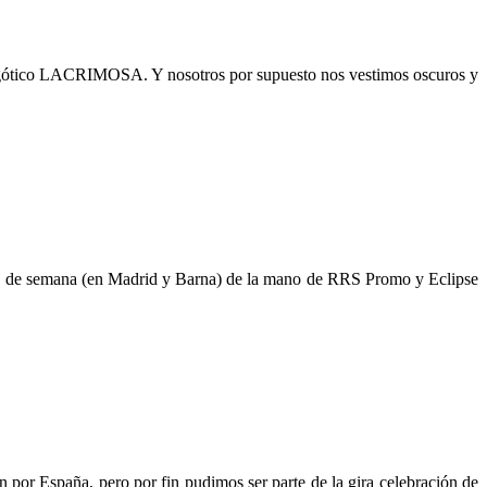
tal gótico LACRIMOSA. Y nosotros por supuesto nos vestimos oscuros y
fin de semana (en Madrid y Barna) de la mano de RRS Promo y Eclipse
por España, pero por fin pudimos ser parte de la gira celebración de