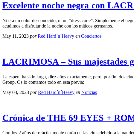
Excelente noche negra con LAC
Ni era un color desconocido, ni un “dress code”. Simplemente el neg
acudimos a disfrutar de la noche con los míticos germanos.
May 11, 2023
por
Red Hard´n´Heavy
en
Conciertos
LACRIMOSA – Sus majestades gót
La espera ha sido larga, diez años exactamente, pero, por fin, dos
Group. Os lo contamos todo en esta previa:
May 03, 2023
por
Red Hard´n´Heavy
en
Noticias
Crónica de THE 69 EYES + R
Con los 2 años de prácticamente parón en las giras debido a la pand